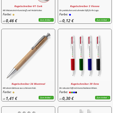
Kugelschreiber 61 Cork
Kugelschreiber 3 Vienna
Mit Weizenstroh-Kunststoff und Holzdrücker.
Ein praktischer und schmaler Stift für Ihr Logo.
Farbe:
Farbe:
0,46 €
0,12 €
Zum Artikel
Zum Artikel
ab
ab
Kugelschreiber 34 Montreal
Kugelschreiber 39 Octa
Mit einem Gehäuse aus schönem Holz.
Ein robuster Stift mit 4 verschiedenen Minen.
Farbe:
Farbe:
1,41 €
0,30 €
Zum Artikel
Zum Artikel
ab
ab