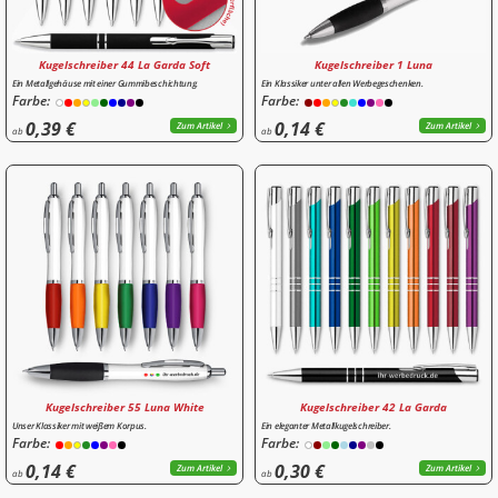
Kugelschreiber 44 La Garda Soft
Kugelschreiber 1 Luna
Ein Metallgehäuse mit einer Gummibeschichtung.
Ein Klassiker unter allen Werbegeschenken.
Farbe:
Farbe:
0,39 €
0,14 €
Zum Artikel
Zum Artikel
ab
ab
Kugelschreiber 55 Luna White
Kugelschreiber 42 La Garda
Unser Klassiker mit weißem Korpus.
Ein eleganter Metallkugelschreiber.
Farbe:
Farbe:
0,14 €
0,30 €
Zum Artikel
Zum Artikel
ab
ab