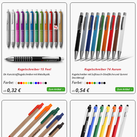
Kugelschreiber 15 Feel
Kugelschreiber 74 Aurum
Ein Kunststoffkugelschreiber mit Metalloptik.
Kugelschreiber mit Softtouch-Oberfläche und Gummi
Druckknopf.
Farbe:
Farbe:
0,32 €
0,54 €
Zum Artikel
Zum Artikel
ab
ab