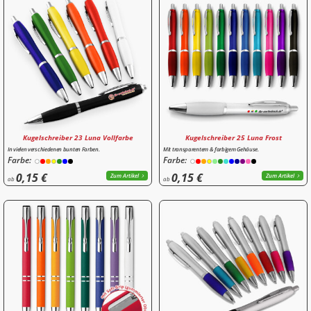
Kugelschreiber 23 Luna Vollfarbe
Kugelschreiber 25 Luna Frost
In vielen verschiedenen bunten Farben.
Mit transparentem & farbigem Gehäuse.
Farbe:
Farbe:
0,15 €
0,15 €
Zum Artikel
Zum Artikel
ab
ab