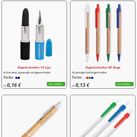
Kugelschreiber 14 Lips
Kugelschreiber 60 Korgi
In Form eines Lippenstifts mit eigenem Deckel.
Ein günstiger Kork-Kugeslchreiber.
Farbe:
Farbe:
0,16 €
0,13 €
Zum Artikel
Zum Artikel
ab
ab