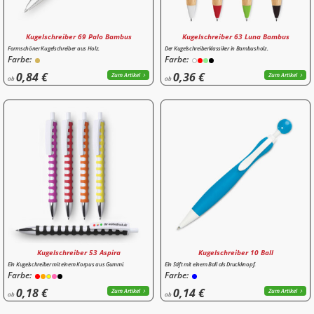
Kugelschreiber 69 Palo Bambus
Kugelschreiber 63 Luna Bambus
Formschöner Kugelschreiber aus Holz.
Der Kugelschreiberklassiker in Bambusholz.
Farbe:
Farbe:
0,84 €
0,36 €
Zum Artikel
Zum Artikel
ab
ab
Kugelschreiber 53 Aspira
Kugelschreiber 10 Ball
Ein Kugelschreiber mit einem Korpus aus Gummi.
Ein Stift mit einem Ball als Druckknopf.
Farbe:
Farbe:
0,18 €
0,14 €
Zum Artikel
Zum Artikel
ab
ab