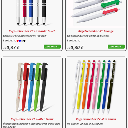
Kugelschreiber 78 La Garda Touch
Kugelschreiber 31 Change
Eleganter Metallkugelschreiber mit Touchpen
Ein wandlungsfähiger Stift für jeden Anlass.
Farbe:
Farbe:
0,37 €
0,30 €
Zum Artikel
Zum Artikel
ab
ab
Kugelschreiber 76 Halter Straw
Kugelschreiber 77 Slim Touch
Ökologischer Weizenstroh-Kugelschreiber mit praktischem
Mit dünnem Gehäuse und Touchpen
Handyhalter