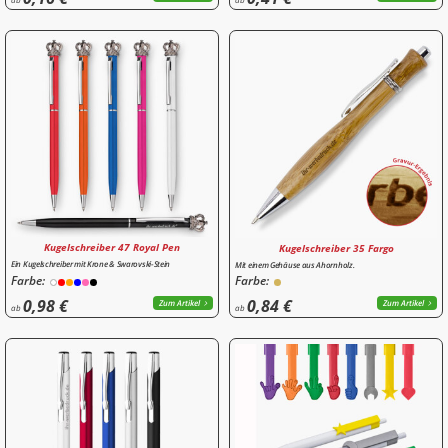
Kugelschreiber 47 Royal Pen
Kugelschreiber 35 Fargo
Ein Kugelschreiber mit Krone & Swarovski-Stein
Mit einem Gehäuse aus Ahornholz.
Farbe:
Farbe:
0,98 €
0,84 €
Zum Artikel
Zum Artikel
ab
ab