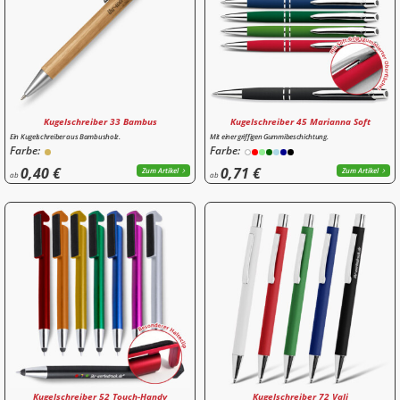
Kugelschreiber 33 Bambus
Kugelschreiber 45 Marianna Soft
Ein Kugelschreiber aus Bambusholz.
Mit einer griffigen Gummibeschichtung.
Farbe:
Farbe:
0,40 €
0,71 €
Zum Artikel
Zum Artikel
ab
ab
Kugelschreiber 52 Touch-Handy
Kugelschreiber 72 Vali