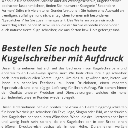
Wenn Sie für besondere Anlässe oder als Werbegeschenke, Kugelschreiber
bedrucken lassen möchten, finden Sie in unserer Kategorie "Besondere
Formen" Stifte mit vielen tollen Sonderfunktionen. Sie haben eine Auswahl an
trendigen, auffälligen und nicht alltäglichen Formen mit besonderen
"Eyecatchern" für Sie zusammengestellt. Des Weiteren bieten wir auch
vierfarbig schreibende Mischkulis an, die wir für Sie veredeln können oder
auch naturbasierte Kugelschreiber, die aus Karton bzw. Holz gefertigt sind.
Bestellen Sie noch heute
Kugelschreiber mit Aufdruck
Unser Unternehmen hat sich auf das Bedrucken von Kugelschreibern und
anderen tollen Give-Aways spezialisiert. Wir bedrucken Ihre Kugelschreiber
nach Ihren individuellen Vorstellungen. Um dies zu gewährleisten, bieten wir
Ihnen ein schnelles Feedback zu Ihren Druckdaten, einen rasanten
Expressdruck und eine zügige Lieferung für Ihren Auftrag. Wir stehen hinter
der Qualität unserer Produkte und Dienstleistungen, welches die hohe
Zufriedenheit unserer Kunden wieder spiegelt.
Unser Unternehmen hat ein breites Spektrum an Gestaltungsmöglichkeiten
für Ihren Werbekugelschreiber. Ob Text, Logo, Slogan oder Bild, wir bedrucken
Ihre Kugelschreiber nach Ihren Wünschen. Wobei die drei Letzteren eher breit
und wenig hoch sein sollten, da ein Kugelschreiber in der Breite einen
größeren Druckbereich besitzt als in der Höhe. Durch einen weißen