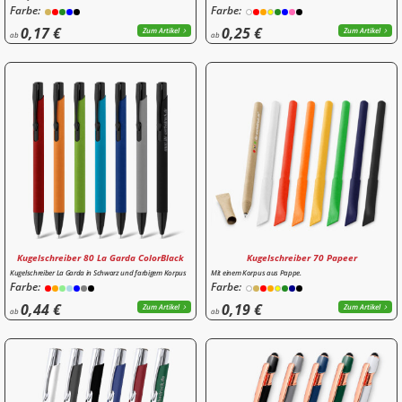
Farbe:
Farbe:
0,17 €
0,25 €
Zum Artikel
Zum Artikel
ab
ab
Kugelschreiber 80 La Garda ColorBlack
Kugelschreiber 70 Papeer
Kugelschreiber La Garda in Schwarz und farbigem Korpus
Mit einem Korpus aus Pappe.
Farbe:
Farbe:
0,44 €
0,19 €
Zum Artikel
Zum Artikel
ab
ab