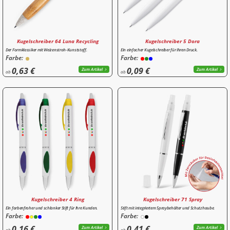
Kugelschreiber 64 Luna Recycling
Kugelschreiber 5 Dora
Der Formklassiker mit Weizenstroh-Kunststoff.
Ein einfacher Kugelschreiber für Ihren Druck.
Farbe:
Farbe:
0,63 €
0,09 €
Zum Artikel
Zum Artikel
ab
ab
Kugelschreiber 4 Ring
Kugelschreiber 71 Spray
Ein farbenfroher und schlanker Stift für Ihre Kunden.
Stift mit integriertem Spraybehälter und Schutzhaube.
Farbe:
Farbe:
0,16 €
0,41 €
Zum Artikel
Zum Artikel
ab
ab