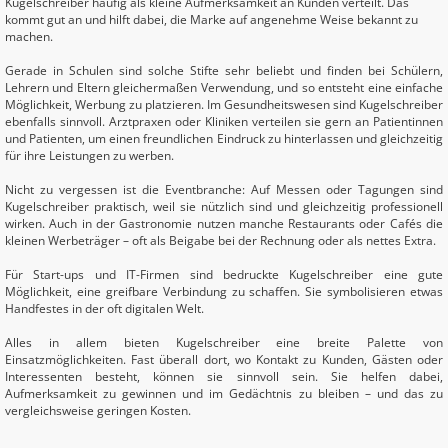
Kugelschreiber häufig als kleine Aufmerksamkeit an Kunden verteilt. Das
kommt gut an und hilft dabei, die Marke auf angenehme Weise bekannt zu
machen.
Gerade in Schulen sind solche Stifte sehr beliebt und finden bei Schülern,
Lehrern und Eltern gleichermaßen Verwendung, und so entsteht eine einfache
Möglichkeit, Werbung zu platzieren. Im Gesundheitswesen sind Kugelschreiber
ebenfalls sinnvoll. Arztpraxen oder Kliniken verteilen sie gern an Patientinnen
und Patienten, um einen freundlichen Eindruck zu hinterlassen und gleichzeitig
für ihre Leistungen zu werben.
Nicht zu vergessen ist die Eventbranche: Auf Messen oder Tagungen sind
Kugelschreiber praktisch, weil sie nützlich sind und gleichzeitig professionell
wirken. Auch in der Gastronomie nutzen manche Restaurants oder Cafés die
kleinen Werbeträger – oft als Beigabe bei der Rechnung oder als nettes Extra.
Für Start-ups und IT-Firmen sind bedruckte Kugelschreiber eine gute
Möglichkeit, eine greifbare Verbindung zu schaffen. Sie symbolisieren etwas
Handfestes in der oft digitalen Welt.
Alles in allem bieten Kugelschreiber eine breite Palette von
Einsatzmöglichkeiten. Fast überall dort, wo Kontakt zu Kunden, Gästen oder
Interessenten besteht, können sie sinnvoll sein. Sie helfen dabei,
Aufmerksamkeit zu gewinnen und im Gedächtnis zu bleiben – und das zu
vergleichsweise geringen Kosten.