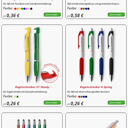
Ein Stift mit Touchpen und Smartphonehalterung.
Stift mit Aluminiumgehäuse und gummiertem Korpus.
Farbe:
Farbe:
0,36 €
0,58 €
Zum Artikel
Zum Artikel
ab
ab
Kugelschreiber 51 Handy
Kugelschreiber 6 Spring
Ein Kugelschreiber mit Smartphonehalterung.
Ein Stift mit einem schwungvollem Kontrast.
Farbe:
Farbe:
0,26 €
0,26 €
Zum Artikel
Zum Artikel
ab
ab