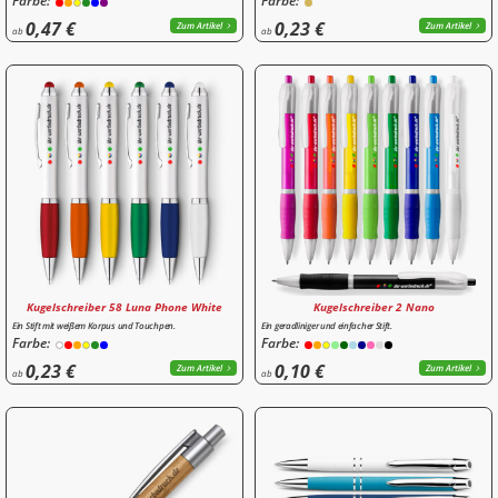
Farbe:
Farbe:
0,47 €
0,23 €
Zum Artikel
Zum Artikel
ab
ab
Kugelschreiber 58 Luna Phone White
Kugelschreiber 2 Nano
Ein Stift mit weißem Korpus und Touchpen.
Ein geradliniger und einfacher Stift.
Farbe:
Farbe:
0,23 €
0,10 €
Zum Artikel
Zum Artikel
ab
ab