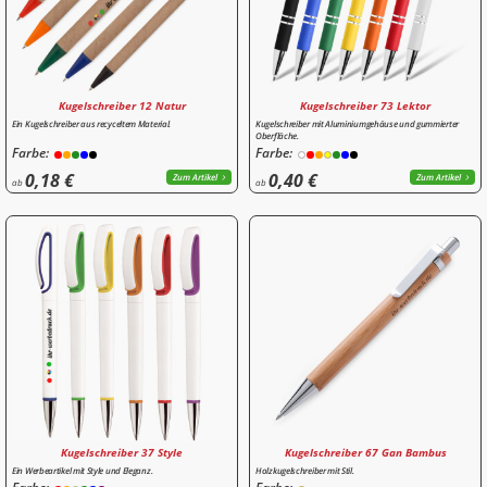
Kugelschreiber 12 Natur
Kugelschreiber 73 Lektor
Ein Kugelschreiber aus recyceltem Material.
Kugelschreiber mit Aluminiumgehäuse und gummierter
Oberfläche.
Farbe:
Farbe:
0,18 €
0,40 €
Zum Artikel
Zum Artikel
ab
ab
Kugelschreiber 37 Style
Kugelschreiber 67 Gan Bambus
Ein Werbeartikel mit Style und Eleganz.
Holzkugelschreiber mit Stil.