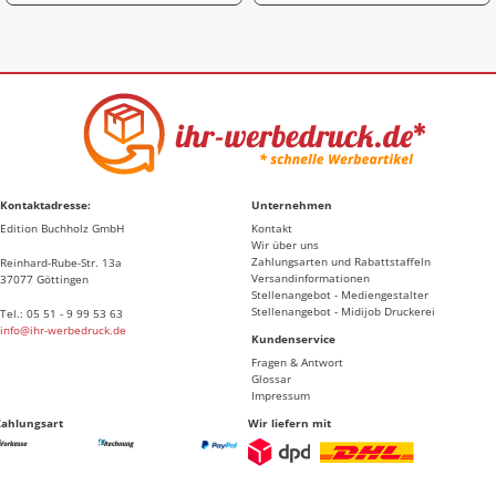
Kontaktadresse:
Unternehmen
Edition Buchholz GmbH
Kontakt
Wir über uns
Zahlungsarten und Rabattstaffeln
Reinhard-Rube-Str. 13a
Versandinformationen
37077 Göttingen
Stellenangebot - Mediengestalter
Stellenangebot - Midijob Druckerei
Tel.: 05 51 - 9 99 53 63
info@ihr-werbedruck.de
Kundenservice
Fragen & Antwort
Glossar
Impressum
Zahlungsart
Wir liefern mit