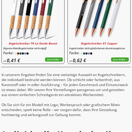
Kugelschreiber 79 La Garda Bouch
Kugelschreiber 81 Copper
Eleganter Metallkugelschreiber mit Korkgriff
Kugelschreiber mit Kupferfarbenem Aluminiumgehäuse
Farbe:
Farbe:
0,41 €
0,62 €
Zum Artikel
Zum Artikel
ab
ab
In unserem Angebot finden Sie eine vielseitige Auswahl an Kugelschreibern,
die individuell bedruckt werden können. Ob schlicht oder farbenfroh, aus
Kunststoff oder in edler Ausführung – für jeden Geschmack und Einsatzzweck
ist etwas dabei. Wir setzen Ihre Vorstellungen passgenau um und gestalten
aus einem einfachen Schreibgerät ein attraktives Werbemittel.
Ob Sie sich für ein Modell mit Logo, Werbespruch oder grafischem Motiv
entscheiden, spielt keine Rolle – wir sorgen dafür, dass Ihre Gestaltung
hochwertig und wirkungsvoll zur Geltung kommt.