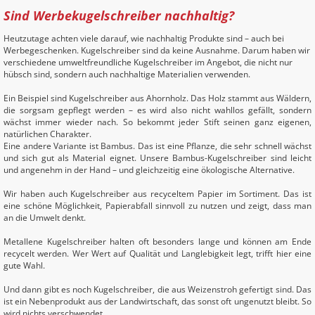
Sind Werbekugelschreiber nachhaltig?
Heutzutage achten viele darauf, wie nachhaltig Produkte sind – auch bei
Werbegeschenken. Kugelschreiber sind da keine Ausnahme. Darum haben wir
verschiedene umweltfreundliche Kugelschreiber im Angebot, die nicht nur
hübsch sind, sondern auch nachhaltige Materialien verwenden.
Ein Beispiel sind Kugelschreiber aus Ahornholz. Das Holz stammt aus Wäldern,
die sorgsam gepflegt werden – es wird also nicht wahllos gefällt, sondern
wächst immer wieder nach. So bekommt jeder Stift seinen ganz eigenen,
natürlichen Charakter.
Eine andere Variante ist Bambus. Das ist eine Pflanze, die sehr schnell wächst
und sich gut als Material eignet. Unsere Bambus-Kugelschreiber sind leicht
und angenehm in der Hand – und gleichzeitig eine ökologische Alternative.
Wir haben auch Kugelschreiber aus recyceltem Papier im Sortiment. Das ist
eine schöne Möglichkeit, Papierabfall sinnvoll zu nutzen und zeigt, dass man
an die Umwelt denkt.
Metallene Kugelschreiber halten oft besonders lange und können am Ende
recycelt werden. Wer Wert auf Qualität und Langlebigkeit legt, trifft hier eine
gute Wahl.
Und dann gibt es noch Kugelschreiber, die aus Weizenstroh gefertigt sind. Das
ist ein Nebenprodukt aus der Landwirtschaft, das sonst oft ungenutzt bleibt. So
wird nichts verschwendet.