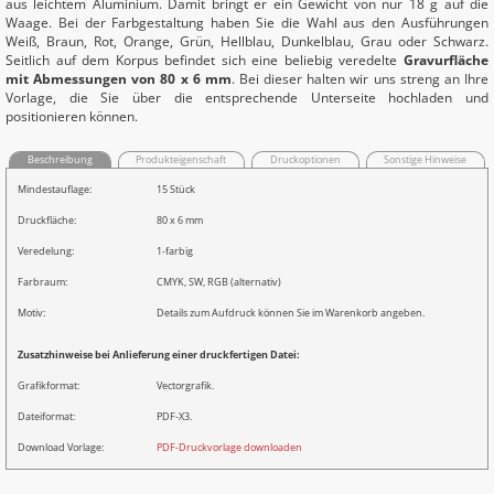
aus leichtem Aluminium. Damit bringt er ein Gewicht von nur 18 g auf die
Waage. Bei der Farbgestaltung haben Sie die Wahl aus den Ausführungen
Weiß, Braun, Rot, Orange, Grün, Hellblau, Dunkelblau, Grau oder Schwarz.
Seitlich auf dem Korpus befindet sich eine beliebig veredelte
Gravurfläche
mit Abmessungen von 80 x 6 mm
. Bei dieser halten wir uns streng an Ihre
Vorlage, die Sie über die entsprechende Unterseite hochladen und
positionieren können.
Beschreibung
Produkteigenschaft
Druckoptionen
Sonstige Hinweise
Mindestauflage:
15 Stück
Druckfläche:
80 x 6 mm
Veredelung:
1-farbig
Farbraum:
CMYK, SW, RGB (alternativ)
Motiv:
Details zum Aufdruck können Sie im Warenkorb angeben.
Zusatzhinweise bei Anlieferung einer druckfertigen Datei:
Grafikformat:
Vectorgrafik.
Dateiformat:
PDF-X3.
Download Vorlage:
PDF-Druckvorlage downloaden