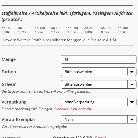
Staffelpreise / Artikelpreise inkl. 1farbigem, 1seitigem Aufdruck
(pro Stck.)
ab 15
ab 50
ab 100
ab 150
ab 200
ab 250
ab 300
ab 400
3,78€
1,71€
1,27€
1,12€
1,05€
1,00€
0,97€
0,93€
Hinweis: Weitere Staffeln bei höheren Mengen. Alle Preise inkl. USt..
Menge
Farben
Bitte auswählen
Gravur
Bitte auswählen
Die Gravur können Sie im Warenkorb online gestalten.
Verpackung
ohne Verpackung
Einzelverpackung inkl. Einlegen -
Verpackungsübersicht
Vorab-Exemplar
Nein
Vorab per Post zur Produktionsfreigabe.
Kostenfrei ab 100 € (DE) -
Details