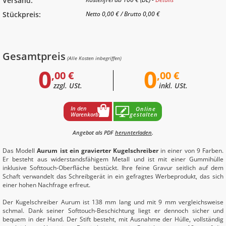
Versand:
Stückpreis:
Netto
0,00 €
/
Brutto
0,00 €
Gesamtpreis
(Alle Kosten inbegriffen)
0
0
,00 €
,00 €
zzgl. USt.
inkl. USt.
In den
Online
Warenkorb
gestalten
Angebot als PDF
herunterladen
.
Das Modell
Aurum ist ein gravierter Kugelschreiber
in einer von 9 Farben.
Er besteht aus widerstandsfähigem Metall und ist mit einer Gummihülle
inklusive Softtouch-Oberfläche bestückt. Ihre feine Gravur seitlich auf dem
Schaft verwandelt das Schreibgerät in ein gefragtes Werbeprodukt, das sich
einer hohen Nachfrage erfreut.
Der Kugelschreiber Aurum ist 138 mm lang und mit 9 mm vergleichsweise
schmal. Dank seiner Softtouch-Beschichtung liegt er dennoch sicher und
bequem in der Hand. Der Stift besteht, mit Ausnahme der Hülle, vollständig