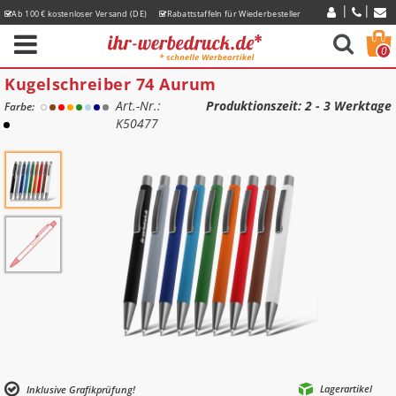
Ab 100 € kostenloser Versand (DE)
Rabattstaffeln für Wiederbesteller
Express-Lieferzeiten
0
Kugelschreiber 74 Aurum
Art.-Nr.:
Produktionszeit
: 2 - 3 Werktage
Farbe:
K50477
Lagerartikel
Inklusive Grafikprüfung!