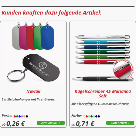
Kunden kauften dazu folgende Artikel:
Nawak
Kugelschreiber 45 Marianna
Soft
Ein Metallanhänger mit Ihrer Gravur.
Mit einer griffigen Gummibeschichtung.
Farbe:
Farbe:
0,26 €
0,71 €
Zum Artikel
Zum Artikel
ab
ab