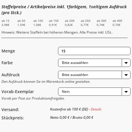
Staffelpreise / Artikelpreise inkl. 1farbigem, 1seitigem Aufdruck
(pro Stck.)
ab 15
ab 50
ab 100
ab 150
ab 200
ab 250
ab 300
ab 400
3,98€
1,59€
1,08€
0,91€
0,82€
0,77€
0,74€
0,70€
Hinweis: Weitere Staffeln bei höheren Mengen. Alle Preise inkl. USt..
Menge
Farbe
Bitte auswählen
Aufdruck
Bitte auswählen
Den Aufdruck können Sie im Warenkorb online gestalten.
Vorab-Exemplar
Nein
Vorab per Post zur Produktionsfreigabe.
Versand:
Kostenfrei ab 100 € (DE) -
Details
Stückpreis:
Netto
0,00 €
/
Brutto
0,00 €