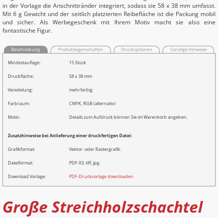
in der Vorlage die Anschnittränder integriert, sodass sie 58 x 38 mm umfasst.
Mit 6 g Gewicht und der seitlich platzierten Reibefläche ist die Packung mobil
und sicher. Als Werbegeschenk mit Ihrem Motiv macht sie also eine
fantastische Figur.
Beschreibung
Produkteigenschaften
Druckoptionen
Sonstige Hinweise
Mindestauflage:
15 Stück
Druckfläche:
58 x 38 mm
Veredelung:
mehrfarbig
Farbraum:
CMYK, RGB (alternativ)
Motiv:
Details zum Aufdruck können Sie im Warenkorb angeben.
Zusatzhinweise bei Anlieferung einer druckfertigen Datei:
Grafikformat:
Vektor- oder Rastergrafik.
Dateiformat:
PDF-X3, tiff, jpg.
Download Vorlage:
PDF-Druckvorlage downloaden
Große Streichholzschachtel