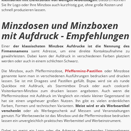
Sie Ihr Logo oder Ihre Minzbox auch kurzfristig gut, ohne große Kosten und
schnell produzieren lassen.
Minzdosen und Minzboxen
mit Aufdruck - Empfehlungen
Einer
der klassischsten Minzbox Aufdrucke ist die Nennung des
Firmennamens
samt Adresse, um eine direkte Kontaktaufnahme zu
gewährleisten. Dabei kann der Aufdruck in verschiedenen Farben platziert
werden oder auch in einem schlichten Schwarz.
Die Minzbox, auch Pfefferminzdose,
Pfefferminz-Pastillen
oder Minzdose
genannte kann man in verschiedenen Ausführungen bedrucken und drucken
lassen. Sie ist mit Dragees und Pastillen gefüllt. Bspw. wird sie als runde
Quickbox mit Aufdruck, als Starmintbox Druck oder auch coolcard-
Visitenkarten-Minzbox zum drucken lassen angeboten. Auch wenn die
Pfefferminzdose mit Aufdruck im Vergleich ein relativ kleiner Gegenstand ist
hat sie einen ungeheuer großen Nutzen. Ihn gibt es vielen erdenklichen
Farben, Formen und technischen Varianten.
Meist wird er als Werbeartikel
verschenkt
oder als Werbegeschenk auf Messen und Veranstaltungen
genutzt. Für Werbezwecke ist das Minzbox und die Pfefferminzdose bedrucken
lassen ein unvergleichlich praktisches Werbemittel und Werbeinstrument.
Dabei ist meist ein Logo oder die Adresse des werbenden Unternehmens