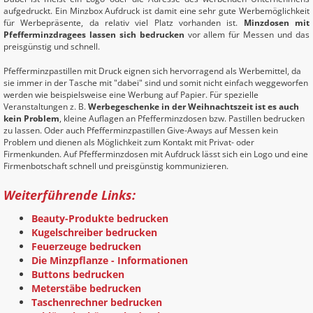
aufgedruckt. Ein Minzbox Aufdruck ist damit eine sehr gute Werbemöglichkeit
für Werbepräsente, da relativ viel Platz vorhanden ist.
Minzdosen mit
Pfefferminzdragees lassen sich bedrucken
vor allem für Messen und das
preisgünstig und schnell.
Pfefferminzpastillen mit Druck eignen sich hervorragend als Werbemittel, da
sie immer in der Tasche mit "dabei" sind und somit nicht einfach weggeworfen
werden wie beispielsweise eine Werbung auf Papier. Für spezielle
Veranstaltungen z. B.
Werbegeschenke in der Weihnachtszeit ist es auch
kein Problem
, kleine Auflagen an Pfefferminzdosen bzw. Pastillen bedrucken
zu lassen. Oder auch Pfefferminzpastillen Give-Aways auf Messen kein
Problem und dienen als Möglichkeit zum Kontakt mit Privat- oder
Firmenkunden. Auf Pfefferminzdosen mit Aufdruck lässt sich ein Logo und eine
Firmenbotschaft schnell und preisgünstig kommunizieren.
Weiterführende Links:
Beauty-Produkte bedrucken
Kugelschreiber bedrucken
Feuerzeuge bedrucken
Die Minzpflanze - Informationen
Buttons bedrucken
Meterstäbe bedrucken
Taschenrechner bedrucken