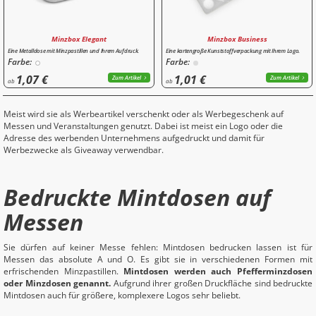
Minzbox Elegant
Minzbox Business
Eine Metalldose mit Minzpastillen und Ihrem Aufdruck.
Eine kartengroße Kunststoffverpackung mit Ihrem Logo.
Farbe:
Farbe:
1,07 €
1,01 €
Zum Artikel
Zum Artikel
ab
ab
Meist wird sie als Werbeartikel verschenkt oder als Werbegeschenk auf
Messen und Veranstaltungen genutzt. Dabei ist meist ein Logo oder die
Adresse des werbenden Unternehmens aufgedruckt und damit für
Werbezwecke als Giveaway verwendbar.
Bedruckte Mintdosen auf
Messen
Sie dürfen auf keiner Messe fehlen: Mintdosen bedrucken lassen ist für
Messen das absolute A und O. Es gibt sie in verschiedenen Formen mit
erfrischenden Minzpastillen.
Mintdosen werden auch Pfefferminzdosen
oder Minzdosen genannt.
Aufgrund ihrer großen Druckfläche sind bedruckte
Mintdosen auch für größere, komplexere Logos sehr beliebt.