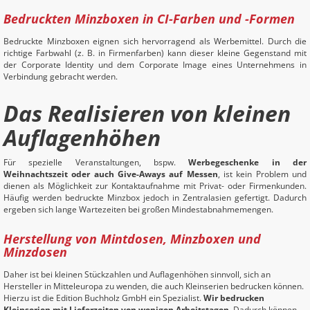
Bedruckten Minzboxen in CI-Farben und -Formen
Bedruckte Minzboxen eignen sich hervorragend als Werbemittel. Durch die
richtige Farbwahl (z. B. in Firmenfarben) kann dieser kleine Gegenstand mit
der Corporate Identity und dem Corporate Image eines Unternehmens in
Verbindung gebracht werden.
Das Realisieren von kleinen
Auflagenhöhen
Für spezielle Veranstaltungen, bspw.
Werbegeschenke in der
Weihnachtszeit oder auch Give-Aways auf Messen
, ist kein Problem und
dienen als Möglichkeit zur Kontaktaufnahme mit Privat- oder Firmenkunden.
Häufig werden bedruckte Minzbox jedoch in Zentralasien gefertigt. Dadurch
ergeben sich lange Wartezeiten bei großen Mindestabnahmemengen.
Herstellung von Mintdosen, Minzboxen und
Minzdosen
Daher ist bei kleinen Stückzahlen und Auflagenhöhen sinnvoll, sich an
Hersteller in Mitteleuropa zu wenden, die auch Kleinserien bedrucken können.
Hierzu ist die Edition Buchholz GmbH ein Spezialist.
Wir bedrucken
Kleinserien mit Lieferzeiten von wenigen Arbeitstagen.
Dadurch können