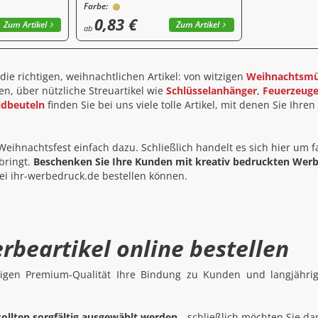
Farbe:
0,83 €
Zum Artikel
Zum Artikel
ab
die richtigen, weihnachtlichen Artikel: von witzigen
Weihnachtsmü
, über nützliche Streuartikel wie
Schlüsselanhänger
,
Feuerzeug
ldbeuteln
finden Sie bei uns viele tolle Artikel, mit denen Sie Ih
hnachtsfest einfach dazu. Schließlich handelt es sich hier um f
bringt.
Beschenken Sie Ihre Kunden mit kreativ bedruckten Werb
bei ihr-werbedruck.de bestellen können.
rbeartikel online bestellen
rtigen Premium-Qualität Ihre Bindung zu Kunden und langjähri
llten sorgfältig ausgewählt werden
- schließlich möchten Sie da