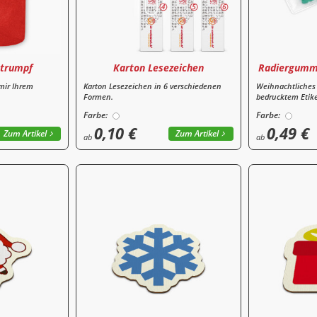
trumpf
Karton Lesezeichen
Radiergumm
mir Ihrem
Karton Lesezeichen in 6 verschiedenen
Weihnachtliches
Formen.
bedrucktem Etike
Farbe:
Farbe:
0,10 €
0,49 €
Zum Artikel
Zum Artikel
ab
ab