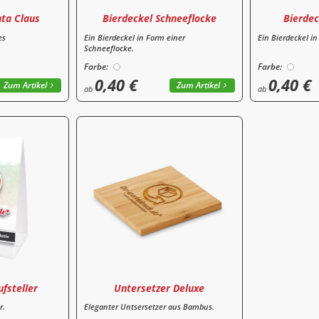
nta Claus
Bierdeckel Schneeflocke
Bierde
es
Ein Bierdeckel in Form einer
Ein Bierdeckel i
Schneeflocke.
Farbe:
Farbe:
0,40 €
0,40 €
Zum Artikel
Zum Artikel
ab
ab
ufsteller
Untersetzer Deluxe
r.
Eleganter Untsersetzer aus Bambus.