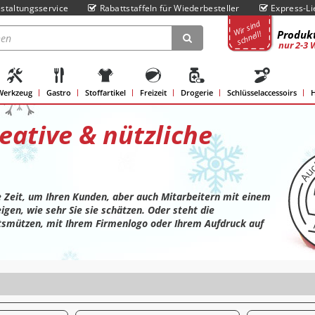
staltungsservice
Rabattstaffeln für Wiederbesteller
Express-Li
Wir sind
Produkt
schnell!
nur 2-3 
Werkzeug
Gastro
Stoffartikel
Freizeit
Drogerie
Schlüsselaccessoirs
H
eative & nützliche
te Zeit, um Ihren Kunden, aber auch Mitarbeitern mit einem
gen, wie sehr Sie sie schätzen. Oder steht die
tsmützen, mit Ihrem Firmenlogo oder Ihrem Aufdruck auf