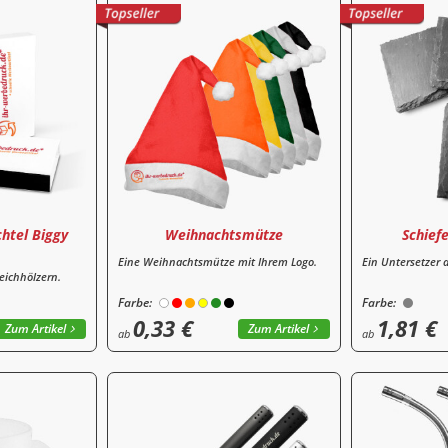
chtel Biggy
Weihnachtsmütze
Schief
Eine Weihnachtsmütze mit Ihrem Logo.
Ein Untersetzer 
reichhölzern.
Farbe:
Farbe:
0,33 €
1,81 €
Zum Artikel
Zum Artikel
ab
ab