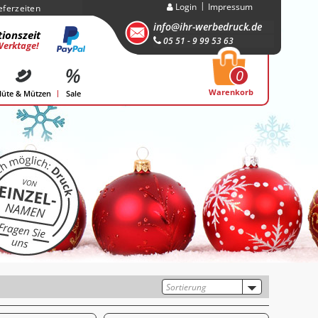
Login
Impressum
eferzeiten
info@ihr-werbedruck.de
ionszeit
05 51 - 9 99 53 63
Werktage!
0
Warenkorb
üte & Mützen
Sale