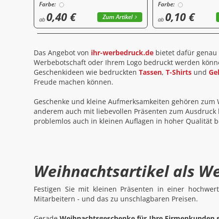
Farbe:
Farbe:
0,40 €
0,10 €
Zum Artikel
ab
ab
Das Angebot von
ihr-werbedruck.de
bietet dafür genau 
Werbebotschaft oder Ihrem Logo bedruckt werden können
Geschenkideen wie bedruckten
Tassen
,
T-Shirts
und
Ge
Freude machen können.
Geschenke und kleine Aufmerksamkeiten gehören zum Wei
anderem auch mit liebevollen Präsenten zum Ausdruck 
problemlos auch in kleinen Auflagen in hoher Qualität 
Weihnachtsartikel als We
Festigen Sie mit kleinen Präsenten in einer hochwe
Mitarbeitern - und das zu unschlagbaren Preisen.
Gerade
Weihnachtsgeschenke für Ihre Firmenkunden so