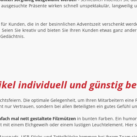
usgesuchte Präsente wirken schnell unspektakulär, langweilig 
 für Kunden, die in der besinnlichen Adventszeit verschenkt werd
. Seien Sie kreativ und bieten Sie Ihren Kunden etwas ganz ander
 Gedächtnis.
ikel individuell und günstig b
chtsfeiern. Die optimale Gelegenheit, um Ihren Mitarbeitern eine
ht nur Vertrauen, sondern bei allen Beteiligten ein gutes Gefühl
fach mal nett gestaltete Filzmützen
in bunten Farben. Ein humor
tet mit einem Elchgeweih oder einem lustigen Leuchtelement. Hier 
auspads, USB-Sticks und Zettelblöcke kommen bei Ihrem Team siche