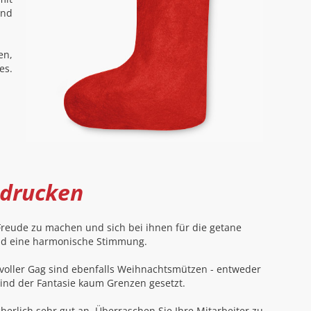
und
en,
es.
edrucken
 Freude zu machen und sich bei ihnen für die getane
 und eine harmonische Stimmung.
voller Gag sind ebenfalls Weihnachtsmützen - entweder
sind der Fantasie kaum Grenzen gesetzt.
rlich sehr gut an. Überraschen Sie Ihre Mitarbeiter zu