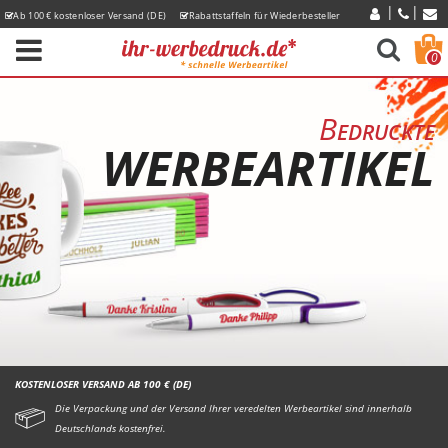
Ab 100 € kostenloser Versand (DE)
Rabattstaffeln für Wiederbesteller
Express-Lieferzeiten
0
Bedruckte
WERBEARTIKEL
KOSTENLOSER VERSAND AB 100 € (DE)
Die Verpackung und der Versand Ihrer veredelten Werbeartikel sind innerhalb
Deutschlands kostenfrei.