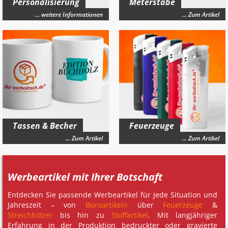
Personalisierung
Meterstäbe
... weitere Informationen
... Zum Artikel
Tassen & Becher
Feuerzeuge
... Zum Artikel
... Zum Artikel
Werbeartikel mit Ihrer Botschaft
Entdecken Sie passende Werbeartikel für jede Situation und
Jahreszeit – von
Büroartikeln
über
Feuerzeuge
&
Streichhölzer
bis hin zu
Stoffartikel
. Mit langjähriger
Erfahrung in der Produktion bedruckter oder gravierte