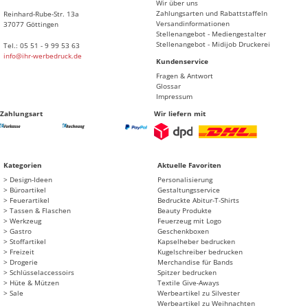
Wir über uns
Zahlungsarten und Rabattstaffeln
Reinhard-Rube-Str. 13a
Versandinformationen
37077 Göttingen
Stellenangebot - Mediengestalter
Stellenangebot - Midijob Druckerei
Tel.: 05 51 - 9 99 53 63
info@ihr-werbedruck.de
Kundenservice
Fragen & Antwort
Glossar
Impressum
Zahlungsart
Wir liefern mit
Kategorien
Aktuelle Favoriten
Design-Ideen
Personalisierung
Büroartikel
Gestaltungsservice
Feuerartikel
Bedruckte Abitur-T-Shirts
Tassen & Flaschen
Beauty Produkte
Werkzeug
Feuerzeug mit Logo
Gastro
Geschenkboxen
Stoffartikel
Kapselheber bedrucken
Freizeit
Kugelschreiber bedrucken
Drogerie
Merchandise für Bands
Schlüsselaccessoirs
Spitzer bedrucken
Hüte & Mützen
Textile Give-Aways
Sale
Werbeartikel zu Silvester
Werbeartikel zu Weihnachten