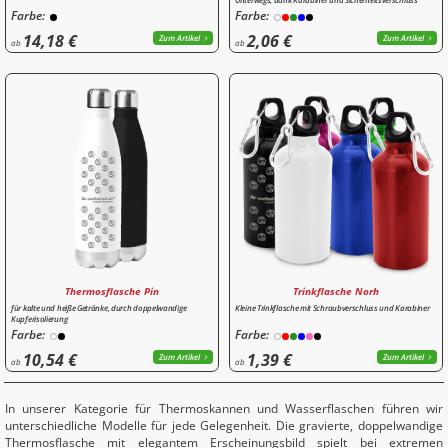
Farbe:
Farbe:
14,18 €
2,06 €
Zum Artikel
Zum Artikel
ab
ab
Thermosflasche Pin
Trinkflasche Norh
für kalte und heiße Getränke, durch doppelwandige
Kleine Trinkflasche mit Schraubverschluss und Karabiner
Kupferisolierung
Farbe:
Farbe:
10,54 €
1,39 €
Zum Artikel
Zum Artikel
ab
ab
In unserer Kategorie für Thermoskannen und Wasserflaschen führen wir
unterschiedliche Modelle für jede Gelegenheit. Die gravierte, doppelwandige
Thermosflasche mit elegantem Erscheinungsbild spielt bei extremen