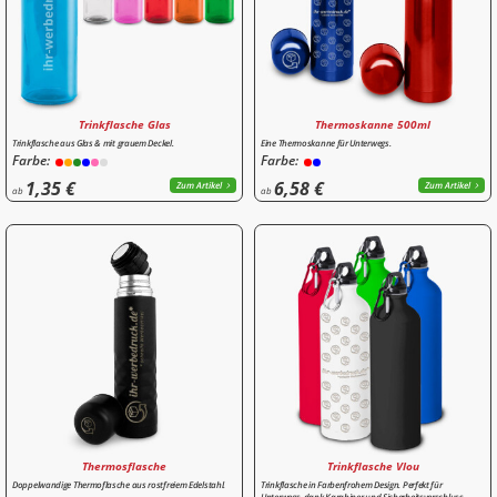
Trinkflasche Glas
Thermoskanne 500ml
Trinkflasche aus Glas & mit grauem Deckel.
Eine Thermoskanne für Unterwegs.
Farbe:
Farbe:
1,35 €
6,58 €
Zum Artikel
Zum Artikel
ab
ab
Thermosflasche
Trinkflasche Vlou
Doppelwandige Thermoflasche aus rostfreiem Edelstahl.
Trinkflasche in Farbenfrohem Design. Perfekt für
Unterwegs, dank Karabiner und Sicherheitsverschluss