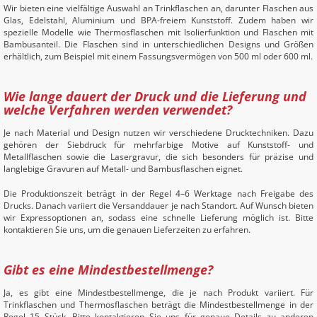
Wir bieten eine vielfältige Auswahl an Trinkflaschen an, darunter Flaschen aus
Glas, Edelstahl, Aluminium und BPA-freiem Kunststoff. Zudem haben wir
spezielle Modelle wie Thermosflaschen mit Isolierfunktion und Flaschen mit
Bambusanteil. Die Flaschen sind in unterschiedlichen Designs und Größen
erhältlich, zum Beispiel mit einem Fassungsvermögen von 500 ml oder 600 ml.
Wie lange dauert der Druck und die Lieferung und
welche Verfahren werden verwendet?
Je nach Material und Design nutzen wir verschiedene Drucktechniken. Dazu
gehören der Siebdruck für mehrfarbige Motive auf Kunststoff- und
Metallflaschen sowie die Lasergravur, die sich besonders für präzise und
langlebige Gravuren auf Metall- und Bambusflaschen eignet.
Die Produktionszeit beträgt in der Regel 4–6 Werktage nach Freigabe des
Drucks. Danach variiert die Versanddauer je nach Standort. Auf Wunsch bieten
wir Expressoptionen an, sodass eine schnelle Lieferung möglich ist. Bitte
kontaktieren Sie uns, um die genauen Lieferzeiten zu erfahren.
Gibt es eine Mindestbestellmenge?
Ja, es gibt eine Mindestbestellmenge, die je nach Produkt variiert. Für
Trinkflaschen und Thermosflaschen beträgt die Mindestbestellmenge in der
Regel 15 Stück. Bitte kontaktieren Sie uns für genaue Details zu anderen