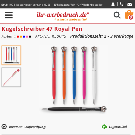
Ab 100 € kostenloser Versand (DE)
Rabattstaffeln für Wiederbesteller
Express-Lieferzeiten
0
Kugelschreiber 47 Royal Pen
Art.-Nr.: K50045
Produktionszeit
: 2 - 3 Werktage
Farbe:
Lagerartikel
Inklusive Grafikprüfung!