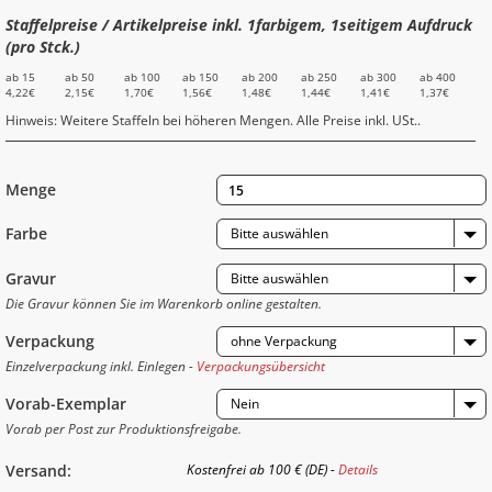
Staffelpreise / Artikelpreise inkl. 1farbigem, 1seitigem Aufdruck
(pro Stck.)
ab 15
ab 50
ab 100
ab 150
ab 200
ab 250
ab 300
ab 400
4,22€
2,15€
1,70€
1,56€
1,48€
1,44€
1,41€
1,37€
Hinweis: Weitere Staffeln bei höheren Mengen. Alle Preise inkl. USt..
Menge
Farbe
Bitte auswählen
Gravur
Bitte auswählen
Die Gravur können Sie im Warenkorb online gestalten.
Verpackung
ohne Verpackung
Einzelverpackung inkl. Einlegen -
Verpackungsübersicht
Vorab-Exemplar
Nein
Vorab per Post zur Produktionsfreigabe.
Versand:
Kostenfrei ab 100 € (DE) -
Details