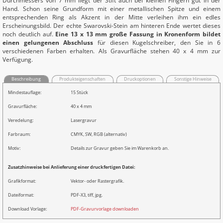
Durchmessers von 7 mm liegt der Stift auch bei kleinen Fingern gut in der
Hand. Schon seine Grundform mit einer metallischen Spitze und einem
entsprechenden Ring als Akzent in der Mitte verleihen ihm ein edles
Erscheinungsbild. Der echte Swarovski-Stein am hinteren Ende wertet dieses
noch deutlich auf.
Eine 13 x 13 mm große Fassung in Kronenform bildet
einen gelungenen Abschluss
für diesen Kugelschreiber, den Sie in 6
verschiedenen Farben erhalten. Als Gravurfläche stehen 40 x 4 mm zur
Verfügung.
Beschreibung
Produkteigenschaften
Druckoptionen
Sonstige Hinweise
Mindestauflage:
15 Stück
Gravurfläche:
40 x 4 mm
Veredelung:
Lasergravur
Farbraum:
CMYK, SW, RGB (alternativ)
Motiv:
Details zur Gravur geben Sie im Warenkorb an.
Zusatzhinweise bei Anlieferung einer druckfertigen Datei:
Grafikformat:
Vektor- oder Rastergrafik.
Dateiformat:
PDF-X3, tiff, jpg.
Download Vorlage:
PDF-Gravurvorlage downloaden