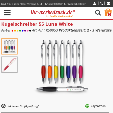
Ab 100 € kostenloser Versand (DE)
Rabattstaffeln für Wiederbesteller
Express-Lieferzeiten
0
Kugelschreiber 55 Luna White
Art.-Nr.: K50053
Produktionszeit
: 2 - 3 Werktage
Farbe:
Lagerartikel
Inklusive Grafikprüfung!