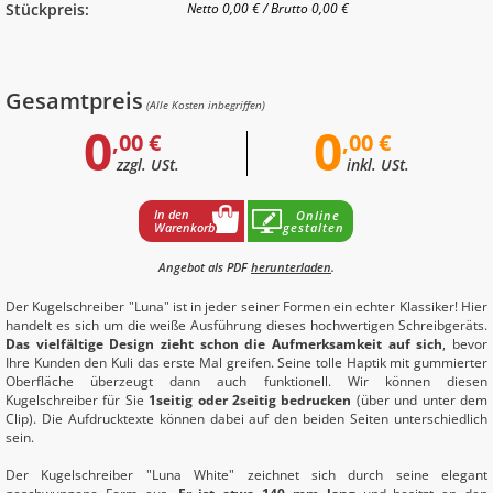
Stückpreis:
Netto
0,00 €
/
Brutto
0,00 €
Gesamtpreis
(Alle Kosten inbegriffen)
0
0
,00 €
,00 €
zzgl. USt.
inkl. USt.
In den
Online
Warenkorb
gestalten
Angebot als PDF
herunterladen
.
Der Kugelschreiber "Luna" ist in jeder seiner Formen ein echter Klassiker! Hier
handelt es sich um die weiße Ausführung dieses hochwertigen Schreibgeräts.
Das vielfältige Design zieht schon die Aufmerksamkeit auf sich
, bevor
Ihre Kunden den Kuli das erste Mal greifen. Seine tolle Haptik mit gummierter
Oberfläche überzeugt dann auch funktionell. Wir können diesen
Kugelschreiber für Sie
1seitig oder 2seitig bedrucken
(über und unter dem
Clip). Die Aufdrucktexte können dabei auf den beiden Seiten unterschiedlich
sein.
Der Kugelschreiber "Luna White" zeichnet sich durch seine elegant