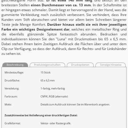
geschwungene Form aus.
Er ist etwa 140 mm lang
und besitzt an den
breitesten Stellen
einen Durchmesser von ca. 13 mm
. In der Schaftmitte ist
er hingegen etwas schmaler. Damit liegt er hervorragend in der Hand, was die
gummierte Verkleidung noch zusätzlich verbessert. Sie verhindert, dass Ihre
Kunden vom Stift abrutschen und bietet vor allem beim Schreiben längerer
Texte jede Menge Komfort.
Darüber hinaus stellt sie mit ihrer jeweiligen
Farbe ein wichtiges Designelement dar
, welches ein metallischer Ring und
die ebenfalls glänzende Spitze fantastisch abrunden. Bedrucken und
individualisieren können Sie den "Luna" mit Druckmotiven bis 65 x 6,5 mm.
Dabei stehen Ihnen beim 2seitigen Aufdruck die Flächen über und unter dem
Clip zur Verfügung, so dass der Aufdruck, dann für Rechts- und für Linkshänder
zu sehen ist.
Beschreibung
Produkteigenschaften
Druckoptionen
Sonstige Hinweise
Mindestauflage:
15 Stück
Druckfläche:
65 x 6,5 mm
Veredelung:
1-farbig, mehrfarbig
Farbraum:
CMYK, RGB (alternativ)
Motiv:
Details zum Aufdruck können Sie im Warenkorb angeben.
Zusatzhinweise bei Anlieferung einer druckfertigen Datei:
Grafikformat:
Vektor- oder Rastergrafik.