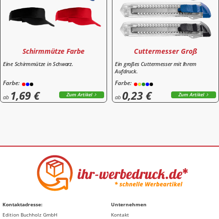
Schirmmütze Farbe
Cuttermesser Groß
Eine Schirmmütze in Schwarz.
Ein großes Cuttermesser mit Ihrem
Aufdruck.
Farbe:
Farbe:
1,69 €
0,23 €
Zum Artikel
Zum Artikel
ab
ab
Kontaktadresse:
Unternehmen
Edition Buchholz GmbH
Kontakt