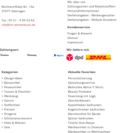
Wir über uns
Zahlungsarten und Rabattstaffeln
Reinhard-Rube-Str. 13a
Versandinformationen
37077 Göttingen
Stellenangebot - Mediengestalter
Stellenangebot - Midijob Druckerei
Tel.: 05 51 - 9 99 53 63
info@ihr-werbedruck.de
Kundenservice
Fragen & Antwort
Glossar
Impressum
Zahlungsart
Wir liefern mit
Kategorien
Aktuelle Favoriten
Design-Ideen
Personalisierung
Büroartikel
Gestaltungsservice
Feuerartikel
Bedruckte Abitur-T-Shirts
Tassen & Flaschen
Beauty Produkte
Werkzeug
Feuerzeug mit Logo
Gastro
Geschenkboxen
Stoffartikel
Kapselheber bedrucken
Freizeit
Kugelschreiber bedrucken
Drogerie
Merchandise für Bands
Schlüsselaccessoirs
Spitzer bedrucken
Hüte & Mützen
Textile Give-Aways
Sale
Werbeartikel zu Silvester
Werbeartikel zu Weihnachten