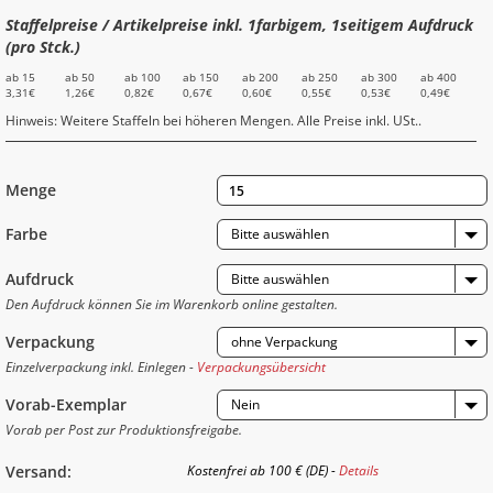
Staffelpreise / Artikelpreise inkl. 1farbigem, 1seitigem Aufdruck
(pro Stck.)
ab 15
ab 50
ab 100
ab 150
ab 200
ab 250
ab 300
ab 400
3,31€
1,26€
0,82€
0,67€
0,60€
0,55€
0,53€
0,49€
Hinweis: Weitere Staffeln bei höheren Mengen. Alle Preise inkl. USt..
Menge
Farbe
Bitte auswählen
Aufdruck
Bitte auswählen
Den Aufdruck können Sie im Warenkorb online gestalten.
Verpackung
ohne Verpackung
Einzelverpackung inkl. Einlegen -
Verpackungsübersicht
Vorab-Exemplar
Nein
Vorab per Post zur Produktionsfreigabe.
Versand:
Kostenfrei ab 100 € (DE) -
Details