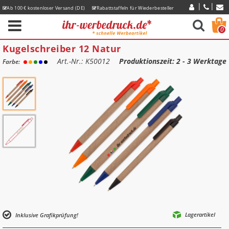
Ab 100 € kostenloser Versand (DE)
Rabattstaffeln für Wiederbesteller
Express-Lieferzeiten
0
Kugelschreiber 12 Natur
Art.-Nr.: K50012
Produktionszeit
: 2 - 3 Werktage
Farbe:
Lagerartikel
Inklusive Grafikprüfung!