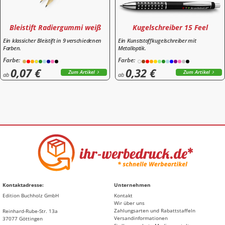
Bleistift Radiergummi weiß
Kugelschreiber 15 Feel
Ein klassicher Bleistift in 9 verschiedenen
Ein Kunststoffkugelschreiber mit
Farben.
Metalloptik.
Farbe:
Farbe:
0,07 €
0,32 €
Zum Artikel
Zum Artikel
ab
ab
Kontaktadresse:
Unternehmen
Edition Buchholz GmbH
Kontakt
Wir über uns
Zahlungsarten und Rabattstaffeln
Reinhard-Rube-Str. 13a
Versandinformationen
37077 Göttingen