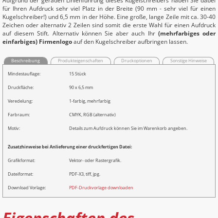
Aufgrund der geraden Linienführung dieses Kugelschreibers haben Sie dabei
für Ihren Aufdruck sehr viel Platz in der Breite (90 mm - sehr viel für einen
Kugelschreiber!) und 6,5 mm in der Höhe. Eine große, lange Zeile mit ca. 30-40
Zeichen oder alternativ 2 Zeilen sind somit die erste Wahl für einen Aufdruck
auf diesem Stift. Alternativ können Sie aber auch Ihr
(mehrfarbiges oder
einfarbiges) Firmenlogo
auf den Kugelschreiber aufbringen lassen.
Beschreibung
Produkteigenschaften
Druckoptionen
Sonstige Hinweise
Mindestauflage:
15 Stück
Druckfläche:
90 x 6,5 mm
Veredelung:
1-farbig, mehrfarbig
Farbraum:
CMYK, RGB (alternativ)
Motiv:
Details zum Aufdruck können Sie im Warenkorb angeben.
Zusatzhinweise bei Anlieferung einer druckfertigen Datei:
Grafikformat:
Vektor- oder Rastergrafik.
Dateiformat:
PDF-X3, tiff, jpg.
Download Vorlage:
PDF-Druckvorlage downloaden
Eigenschaften des