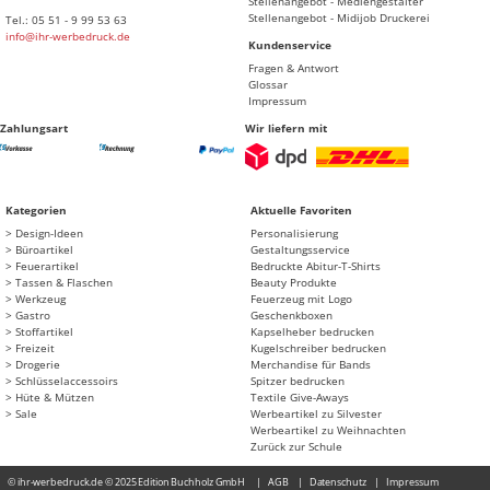
Stellenangebot - Mediengestalter
Stellenangebot - Midijob Druckerei
Tel.: 05 51 - 9 99 53 63
info@ihr-werbedruck.de
Kundenservice
Fragen & Antwort
Glossar
Impressum
Zahlungsart
Wir liefern mit
Kategorien
Aktuelle Favoriten
Design-Ideen
Personalisierung
Büroartikel
Gestaltungsservice
Feuerartikel
Bedruckte Abitur-T-Shirts
Tassen & Flaschen
Beauty Produkte
Werkzeug
Feuerzeug mit Logo
Gastro
Geschenkboxen
Stoffartikel
Kapselheber bedrucken
Freizeit
Kugelschreiber bedrucken
Drogerie
Merchandise für Bands
Schlüsselaccessoirs
Spitzer bedrucken
Hüte & Mützen
Textile Give-Aways
Sale
Werbeartikel zu Silvester
Werbeartikel zu Weihnachten
Zurück zur Schule
© ihr-werbedruck.de © 2025 Edition Buchholz GmbH
AGB
Datenschutz
Impressum