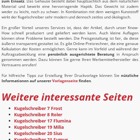
zum Einsatz
. Das Gehäuse besteht dabei hauptsächlich aus dem natürlichen
Material und bewirkt eine hervorragende Haptik. Das Gewicht ist zudem
weder zu leicht, noch zu schwer. In Kombination mit dem wenigen Kunststoff
wirkt der Kugelschreiber sehr modern und dennoch zeitlos und ökologisch.
Ein großer Vorteil unseres Services ist, dass der Artikel, durch unser Know-
How schnell produziert und geliefert werden kann. Auch kleine Auflagen
können ohne Probleme bestellt werden. Die Preisgestaltung ist fair, da diese
äußerst transparent gestaltet ist. Es gibt Online-Preisrechner, die eine genaue
Kalkulation der Kosten ermöglichen. Gerne kann im Vorfeld und während der
Auftragsabwicklung eine
persönlich ausgerichtete Beratung
in Anspruch
genommen werden. Dazu können Sie gerne Ihren Werbemittelhersteller des
Vertrauens anrufen!
Für hilfreiche Tipps zur Erstellung Ihrer Druckvorlage können Sie
nützliche
Informationen auf unserer
Vorlagenseite
finden
.
Weitere interessante Seiten
Kugelschreiber 7 Frost
Kugelschreiber 8 Roler
Kugelschreiber 17 Flumina
Kugelschreiber 19 Milia
Kugelschreiber 20 Sius
Kugelschreiber 21 Sumus