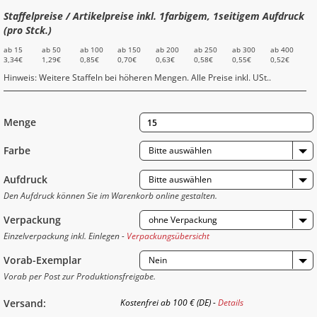
Staffelpreise / Artikelpreise inkl. 1farbigem, 1seitigem Aufdruck
(pro Stck.)
ab 15
ab 50
ab 100
ab 150
ab 200
ab 250
ab 300
ab 400
3,34€
1,29€
0,85€
0,70€
0,63€
0,58€
0,55€
0,52€
Hinweis: Weitere Staffeln bei höheren Mengen. Alle Preise inkl. USt..
Menge
Farbe
Bitte auswählen
Aufdruck
Bitte auswählen
Den Aufdruck können Sie im Warenkorb online gestalten.
Verpackung
ohne Verpackung
Einzelverpackung inkl. Einlegen -
Verpackungsübersicht
Vorab-Exemplar
Nein
Vorab per Post zur Produktionsfreigabe.
Versand:
Kostenfrei ab 100 € (DE) -
Details