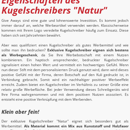
Kugelschreibers "Natur"
Give Aways sind eine gute und lohnenswerte Investition. Es kommt jedoch
immer darauf an, welche Werbeartikel verwendet werden. Klassischerweise
kommen mit Ihrem Logo veredelte Kugelschreiber häufig zum Einsatz. Diese
haben sich seit Jahrzehnten bewährt.
Aber was qualifiziert einen Kugelschreiber als gutes Werbemittel und wie
sollte man ihn bedrucken?
Exklusive Kugelschreiber eignen sich bestens
als Werbegeschenk
, da Sie Ihre Werbebotschaft mit einem Nutzen
kombinieren. Ein haptisch ansprechender, bedruckter Kugelschreiber
signalisiert einen hohen Wert und vermittelt ein hochwertiges Gefühl. Wenn
nun dieser Stift mit dem personalisierten Druck genutzt wird, dann wird dieses
positive Gefühl mit der Firma, deren Botschaft auf den Kuli gedruckt ist, in
Verbindung gebracht. Somit wird ein nachhaltiger positiver Werbeeffekt
erreicht. Zudem bietet ein Kugelschreiber im Verhältnis zu seiner Größe eine
relativ große Werbefläche. Bei jeder Verwendung dieses Schreibgeräts wird
Ihre Firma wahrgenommen und mit dem positiven Nutzen assoziiert. Es
entsteht eine positive Verknüpfung mit dem Werbenden.
Klein aber fein!
Der exklusive Kugelschreiber "Natur" eignet sich besonders gut als
Werbemittel.
Als Material kommt ein Mix aus Kunststoff und Holzfaser