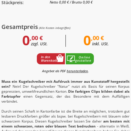
Stückpreis:
Netto
0,00 €
/
Brutto
0,00 €
Gesamtpreis
(Alle Kosten inbegriffen)
0
0
,00 €
,00 €
zzgl. USt.
inkl. USt.
In den
Online
Warenkorb
gestalten
Angebot als PDF
herunterladen
.
Muss ein Kugelschreiber mit Aufdruck immer aus Kunststoff hergestellt
sein?
Nein! Der Kugelschreiber "Natur" nutzt als Basis für seinen Korpus
gepressten, umweltfreundlichen Karton.
Die farbigen Clips bilden dabei als
Farbtupfer
einen Gegensatz, der das Besondere mit dem Auffälligen
verbindet.
Durch seinen Schaft in Kartonfarbe ist die Breite an möglichen, trotzdem gut
lesbaren Druckfarben größer als bspw. bei Kugelschreibern mit blauem oder
schwarzem Korpus. Diesen Kugelschreiber lassen Sie daher
am besten mit
einem schwarzen, roten oder blauen Text bedrucken
- alternativ in Weiß.