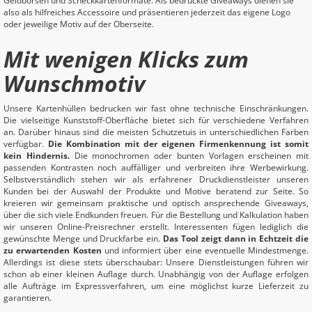
Geldbörsen und Scheckkartenformate. Als bedruckte Giveaways dienen sie
also als hilfreiches Accessoire und präsentieren jederzeit das eigene Logo
oder jeweilige Motiv auf der Oberseite.
Mit wenigen Klicks zum
Wunschmotiv
Unsere Kartenhüllen bedrucken wir fast ohne technische Einschränkungen.
Die vielseitige Kunststoff-Oberfläche bietet sich für verschiedene Verfahren
an. Darüber hinaus sind die meisten Schutzetuis in unterschiedlichen Farben
verfügbar.
Die Kombination mit der eigenen Firmenkennung ist somit
kein Hindernis.
Die monochromen oder bunten Vorlagen erscheinen mit
passenden Kontrasten noch auffälliger und verbreiten ihre Werbewirkung.
Selbstverständlich stehen wir als erfahrener Druckdienstleister unseren
Kunden bei der Auswahl der Produkte und Motive beratend zur Seite. So
kreieren wir gemeinsam praktische und optisch ansprechende Giveaways,
über die sich viele Endkunden freuen. Für die Bestellung und Kalkulation haben
wir unseren Online-Preisrechner erstellt. Interessenten fügen lediglich die
gewünschte Menge und Druckfarbe ein.
Das Tool zeigt dann in Echtzeit die
zu erwartenden Kosten
und informiert über eine eventuelle Mindestmenge.
Allerdings ist diese stets überschaubar: Unsere Dienstleistungen führen wir
schon ab einer kleinen Auflage durch. Unabhängig von der Auflage erfolgen
alle Aufträge im Expressverfahren, um eine möglichst kurze Lieferzeit zu
garantieren.