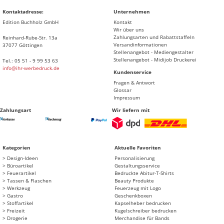
Kontaktadresse:
Unternehmen
Edition Buchholz GmbH
Kontakt
Wir über uns
Zahlungsarten und Rabattstaffeln
Reinhard-Rube-Str. 13a
Versandinformationen
37077 Göttingen
Stellenangebot - Mediengestalter
Stellenangebot - Midijob Druckerei
Tel.: 05 51 - 9 99 53 63
info@ihr-werbedruck.de
Kundenservice
Fragen & Antwort
Glossar
Impressum
Zahlungsart
Wir liefern mit
Kategorien
Aktuelle Favoriten
Design-Ideen
Personalisierung
Büroartikel
Gestaltungsservice
Feuerartikel
Bedruckte Abitur-T-Shirts
Tassen & Flaschen
Beauty Produkte
Werkzeug
Feuerzeug mit Logo
Gastro
Geschenkboxen
Stoffartikel
Kapselheber bedrucken
Freizeit
Kugelschreiber bedrucken
Drogerie
Merchandise für Bands