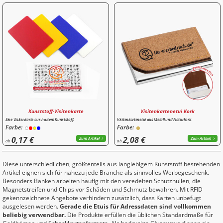
Kunststoff-Visitenkarte
Visitenkartenetui Kork
Eine Visitenkarte aus hartem Kunststoff.
Visitenkartenetui aus Metall und Naturkork.
Farbe:
Farbe:
0,17 €
2,08 €
Zum Artikel
Zum Artikel
ab
ab
Diese unterschiedlichen, größtenteils aus langlebigem Kunststoff bestehenden
Artikel eignen sich für nahezu jede Branche als sinnvolles Werbegeschenk.
Besonders Banken arbeiten häufig mit den veredelten Schutzhüllen, die
Magnetstreifen und Chips vor Schäden und Schmutz bewahren. Mit RFID
gekennzeichnete Angebote verhindern zusätzlich, dass Karten unbefugt
ausgelesen werden.
Gerade die Etuis für Adressdaten sind vollkommen
beliebig verwendbar.
Die Produkte erfüllen die üblichen Standardmaße für