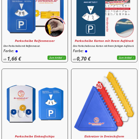
Parkscheibe Reifenmesser
Parkscheibe Karton mit Ihrem Aufdruck
Eine Parkscheibe mit Reifenmesser.
Eine Parkscheibe aus Karton mit Ihrem farbigen Aufdruck.
Farbe:
Farbe:
1,66 €
0,70 €
Zum Artikel
Zum Artikel
ab
ab
Parkscheibe Einkaufschips
Eiskratzer in Dreiecksform