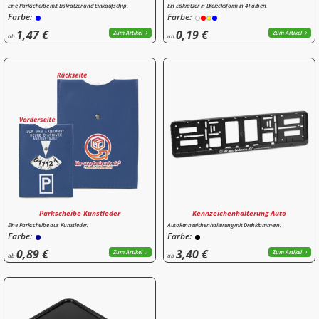
Eine Parkscheibe mit Eiskratzer und Einkaufschip.
Ein Eiskratzer in Dreiecksform in 4 Farben.
Farbe:
Farbe:
1,47 €
0,19 €
Zum Artikel
Zum Artikel
ab
ab
Parkscheibe Kunstleder
Kennzeichenhalterung Auto
Eine Parkscheibe aus Kunstleder.
Autokennzeichenhalterung mit Drehklammern.
Farbe:
Farbe:
0,89 €
3,40 €
Zum Artikel
Zum Artikel
ab
ab