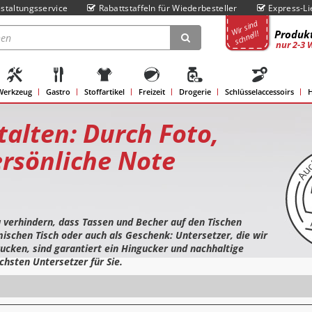
staltungsservice
Rabattstaffeln für Wiederbesteller
Express-Li
Wir sind
Produkt
schnell!
nur 2-3 
Werkzeug
Gastro
Stoffartikel
Freizeit
Drogerie
Schlüsselaccessoirs
H
talten: Durch Foto,
ersönliche Note
u verhindern, dass Tassen und Becher auf den Tischen
ischen Tisch oder auch als Geschenk: Untersetzer, die wir
ucken, sind garantiert ein Hingucker und nachhaltige
chsten Untersetzer für Sie.