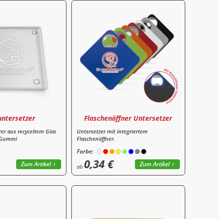
untersetzer
Flaschenöffner Untersetzer
zer aus recyceltem Glas
Untersetzer mit integriertem
 Gummi
Flaschenöffner.
Farbe:
0,34 €
Zum Artikel
Zum Artikel
ab