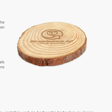
che
den
als
uns