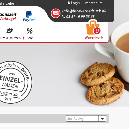
Login
Impressum
eferzeiten
info@ihr-werbedruck.de
ionszeit
05 51 - 9 99 53 63
Werktage!
0
Warenkorb
üte & Mützen
Sale