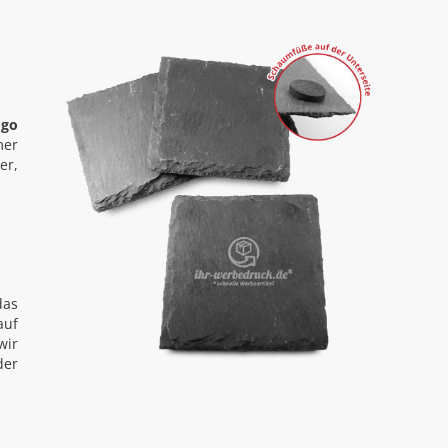
ogo
mer
er,
das
auf
wir
der