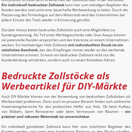
Ein individuell bedruckter Zollstock
kann hier zum ständigen Begleiter des
Kunden werden und somit eine dauerhafte Werbewirkung erzielen. Durch die
Platzierung des Firmenlogos auf dem Meterstab wird das Unternehmen bei
jedem Einsatz des Tools wieder in Erinnerung gerufen.
Darüber hinaus bieten bedruckte Zollstöcke auch eine Möglichkeit zur
Kundengewinnung. Als Teil eines Werbegeschenks oder Give-Aways können
sie potenzielle Kunden ansprechen und das Interesse an einem Unternehmen
wecken. Ein hochwertiger Holz-Zollstock
mit individuellem Druck ist ein
nützliches Geschenk
, das den Empfänger immer wieder an das werbende
Unternehmen erinnert. So kann ein bedruckter Zollstock nicht nur die
Kundenbindung verstärken, sondern auch zu neuen Kontakten führen.
Bedruckte Zollstöcke als
Werbeartikel für DIY-Märkte
Auch DIY-Märkte können von der Verwendung von bedruckten Zollstöcken als
Werbeartikel profitieren. Denn auch im privaten Bereich finden sich zahlreiche
Anwendungsbereiche für den praktischen Helfer aus Holz. Ob beim Aufbau
von Möbeln, beim Renovieren oder beim Vermessen von Räumen –
ein
präziser und robuster Meterstab ist unverzichtbar
.
Ein individuell gestalteter Zollstock kann hier zum nützlichen Begleiter des
Kunden werden und somit eine langfristige Bindung an den Markt schaffen.