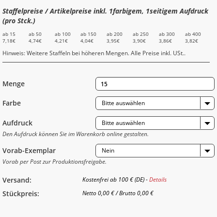
Staffelpreise / Artikelpreise inkl. 1farbigem, 1seitigem Aufdruck
(pro Stck.)
ab 15
ab 50
ab 100
ab 150
ab 200
ab 250
ab 300
ab 400
7,18€
4,74€
4,21€
4,04€
3,95€
3,90€
3,86€
3,82€
Hinweis: Weitere Staffeln bei höheren Mengen. Alle Preise inkl. USt..
Menge
Farbe
Bitte auswählen
Aufdruck
Bitte auswählen
Den Aufdruck können Sie im Warenkorb online gestalten.
Vorab-Exemplar
Nein
Vorab per Post zur Produktionsfreigabe.
Versand:
Kostenfrei ab 100 € (DE) -
Details
Stückpreis:
Netto
0,00 €
/
Brutto
0,00 €