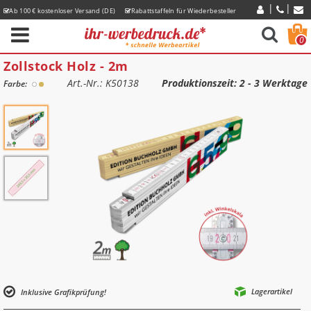
Ab 100 € kostenloser Versand (DE)
Rabattstaffeln für Wiederbesteller
Express-Lieferzeiten
0
Zollstock Holz - 2m
Art.-Nr.: K50138
Produktionszeit
: 2 - 3 Werktage
Farbe:
Lagerartikel
Inklusive Grafikprüfung!