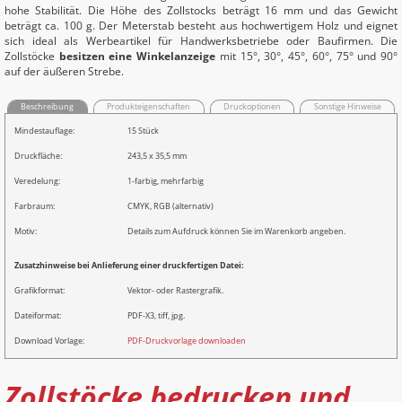
hohe Stabilität. Die Höhe des Zollstocks beträgt 16 mm und das Gewicht
beträgt ca. 100 g. Der Meterstab besteht aus hochwertigem Holz und eignet
sich ideal als Werbeartikel für Handwerksbetriebe oder Baufirmen. Die
Zollstöcke
besitzen eine Winkelanzeige
mit 15°, 30°, 45°, 60°, 75° und 90°
auf der äußeren Strebe.
Beschreibung
Produkteigenschaften
Druckoptionen
Sonstige Hinweise
Mindestauflage:
15 Stück
Druckfläche:
243,5 x 35,5 mm
Veredelung:
1-farbig, mehrfarbig
Farbraum:
CMYK, RGB (alternativ)
Motiv:
Details zum Aufdruck können Sie im Warenkorb angeben.
Zusatzhinweise bei Anlieferung einer druckfertigen Datei:
Grafikformat:
Vektor- oder Rastergrafik.
Dateiformat:
PDF-X3, tiff, jpg.
Download Vorlage:
PDF-Druckvorlage downloaden
Zollstöcke bedrucken und