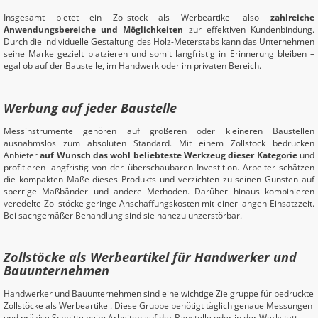
Insgesamt bietet ein Zollstock als Werbeartikel also
zahlreiche
Anwendungsbereiche und Möglichkeiten
zur effektiven Kundenbindung.
Durch die individuelle Gestaltung des Holz-Meterstabs kann das Unternehmen
seine Marke gezielt platzieren und somit langfristig in Erinnerung bleiben –
egal ob auf der Baustelle, im Handwerk oder im privaten Bereich.
Werbung auf jeder Baustelle
Messinstrumente gehören auf größeren oder kleineren Baustellen
ausnahmslos zum absoluten Standard. Mit einem Zollstock bedrucken
Anbieter
auf Wunsch das wohl beliebteste Werkzeug dieser Kategorie
und
profitieren langfristig von der überschaubaren Investition. Arbeiter schätzen
die kompakten Maße dieses Produkts und verzichten zu seinen Gunsten auf
sperrige Maßbänder und andere Methoden. Darüber hinaus kombinieren
veredelte Zollstöcke geringe Anschaffungskosten mit einer langen Einsatzzeit.
Bei sachgemäßer Behandlung sind sie nahezu unzerstörbar.
Zollstöcke als Werbeartikel für Handwerker und
Bauunternehmen
Handwerker und Bauunternehmen sind eine wichtige Zielgruppe für bedruckte
Zollstöcke als Werbeartikel. Diese Gruppe benötigt täglich genaue Messungen
und präzise Schnitte beim Arbeiten auf der Baustelle oder in der Werkstatt.