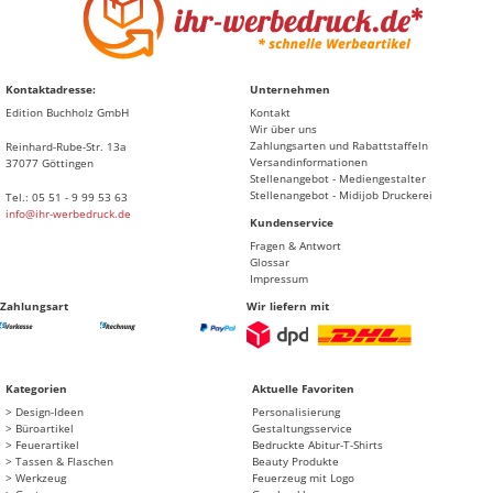
Kontaktadresse:
Unternehmen
Edition Buchholz GmbH
Kontakt
Wir über uns
Zahlungsarten und Rabattstaffeln
Reinhard-Rube-Str. 13a
Versandinformationen
37077 Göttingen
Stellenangebot - Mediengestalter
Stellenangebot - Midijob Druckerei
Tel.: 05 51 - 9 99 53 63
info@ihr-werbedruck.de
Kundenservice
Fragen & Antwort
Glossar
Impressum
Zahlungsart
Wir liefern mit
Kategorien
Aktuelle Favoriten
Design-Ideen
Personalisierung
Büroartikel
Gestaltungsservice
Feuerartikel
Bedruckte Abitur-T-Shirts
Tassen & Flaschen
Beauty Produkte
Werkzeug
Feuerzeug mit Logo