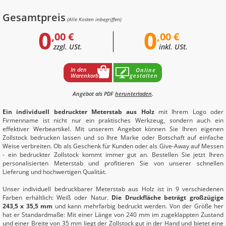
Gesamtpreis
(Alle Kosten inbegriffen)
0
0
,00 €
,00 €
zzgl. USt.
inkl. USt.
In den
Online
Warenkorb
gestalten
Angebot als PDF
herunterladen
.
Ein individuell bedruckter Meterstab aus Holz
mit Ihrem Logo oder
Firmenname ist nicht nur ein praktisches Werkzeug, sondern auch ein
effektiver Werbeartikel. Mit unserem Angebot können Sie Ihren eigenen
Zollstock bedrucken lassen und so Ihre Marke oder Botschaft auf einfache
Weise verbreiten. Ob als Geschenk für Kunden oder als Give-Away auf Messen
- ein bedruckter Zollstock kommt immer gut an. Bestellen Sie jetzt Ihren
personalisierten Meterstab und profitieren Sie von unserer schnellen
Lieferung und hochwertigen Qualität.
Unser individuell bedruckbarer Meterstab aus Holz ist in 9 verschiedenen
Farben erhältlich: Weiß oder Natur.
Die Druckfläche beträgt großzügige
243,5 x 35,5 mm
und kann mehrfarbig bedruckt werden. Von der Größe her
hat er Standardmaße: Mit einer Länge von 240 mm im zugeklappten Zustand
und einer Breite von 35 mm liegt der Zollstock gut in der Hand und bietet eine