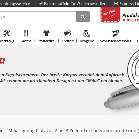
staltungsservice
Rabattstaffeln für Wiederbesteller
Express-Li
Wir sind
Produkt
schnell!
nur 2-3 
Werkzeug
Gastro
Stoffartikel
Freizeit
Drogerie
Schlüsselaccessoirs
H
a
en Kugelschreibern. Der breite Korpus verleiht dem Aufdruck
Mit seinem ansprechendem Design ist der "Milia" ein ideales
 "Milia" genug Platz für 2 bis 3 Zeilen Text oder eine breite und 