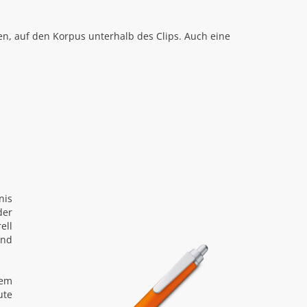
en, auf den Korpus unterhalb des Clips. Auch eine
nis
der
ell
und
tem
ute