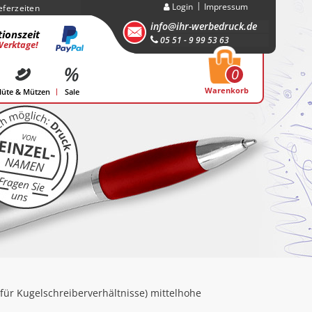
Login
Impressum
eferzeiten
info@ihr-werbedruck.de
ionszeit
05 51 - 9 99 53 63
Werktage!
0
Warenkorb
üte & Mützen
Sale
(für Kugelschreiberverhältnisse) mittelhohe