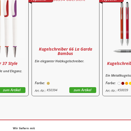
Kugelschreiber 66 La Garda
Bambus
Ein eleganter Holzkugelschreiber.
 37 Style
Kugelschreib
yle und Eleganz.
Ein Metallkugels
Farbe:
Farbe:
zum Artikel
zum Artikel
K50394
K50039
Art.-Nr.:
Art.-Nr.:
Wir liefern mit