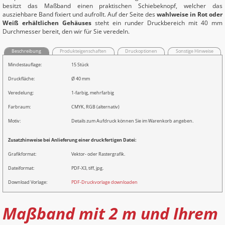
besitzt das Maßband einen praktischen Schiebeknopf, welcher das
ausziehbare Band fixiert und aufrollt. Auf der Seite des
wahlweise in Rot oder
Weiß erhältlichen Gehäuses
steht ein runder Druckbereich mit 40 mm
Durchmesser bereit, den wir für Sie veredeln.
Beschreibung
Produkteigenschaften
Druckoptionen
Sonstige Hinweise
Mindestauflage:
15 Stück
Druckfläche:
Ø 40 mm
Veredelung:
1-farbig, mehrfarbig
Farbraum:
CMYK, RGB (alternativ)
Motiv:
Details zum Aufdruck können Sie im Warenkorb angeben.
Zusatzhinweise bei Anlieferung einer druckfertigen Datei:
Grafikformat:
Vektor- oder Rastergrafik.
Dateiformat:
PDF-X3, tiff, jpg.
Download Vorlage:
PDF-Druckvorlage downloaden
Maßband mit 2 m und Ihrem