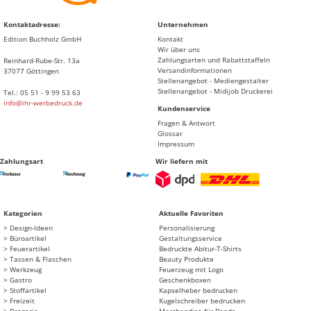
Kontaktadresse:
Unternehmen
Edition Buchholz GmbH
Kontakt
Wir über uns
Zahlungsarten und Rabattstaffeln
Reinhard-Rube-Str. 13a
Versandinformationen
37077 Göttingen
Stellenangebot - Mediengestalter
Stellenangebot - Midijob Druckerei
Tel.: 05 51 - 9 99 53 63
info@ihr-werbedruck.de
Kundenservice
Fragen & Antwort
Glossar
Impressum
Zahlungsart
Wir liefern mit
Kategorien
Aktuelle Favoriten
Design-Ideen
Personalisierung
Büroartikel
Gestaltungsservice
Feuerartikel
Bedruckte Abitur-T-Shirts
Tassen & Flaschen
Beauty Produkte
Werkzeug
Feuerzeug mit Logo
Gastro
Geschenkboxen
Stoffartikel
Kapselheber bedrucken
Freizeit
Kugelschreiber bedrucken