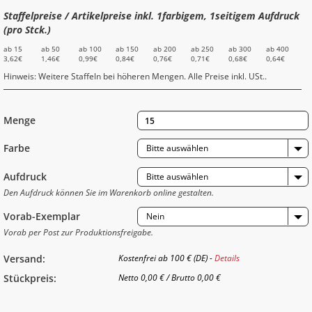
Staffelpreise / Artikelpreise inkl. 1farbigem, 1seitigem Aufdruck
(pro Stck.)
ab 15
ab 50
ab 100
ab 150
ab 200
ab 250
ab 300
ab 400
3,62€
1,46€
0,99€
0,84€
0,76€
0,71€
0,68€
0,64€
Hinweis: Weitere Staffeln bei höheren Mengen. Alle Preise inkl. USt..
Menge
Farbe
Bitte auswählen
Aufdruck
Bitte auswählen
Den Aufdruck können Sie im Warenkorb online gestalten.
Vorab-Exemplar
Nein
Vorab per Post zur Produktionsfreigabe.
Versand:
Kostenfrei ab 100 € (DE) -
Details
Stückpreis:
Netto
0,00 €
/
Brutto
0,00 €