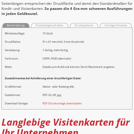
Seitenlängen entsprechen der Druckfläche und damit den Standardmaßen für
Kredit- und Visitenkarten.
So passen die 4 Gra mm schweren Ausführungen
in jeden Geldbeutel.
Beschreibung
Produkteigenschaften
Druckoptionen
Sonstige Hinweise
Mindestauflage:
15 Stück
Druckfläche:
91 x 61 mm (inkl. 3 mm Anschnitt)
Veredelung:
1-farbig, mehrfarbig
Farbraum:
CMYK, RGB (alternativ)
Motiv:
Details zum Aufdruck können Sie im Warenkorb angeben.
Zusatzhinweise bei Anlieferung einer druckfertigen Datei:
Grafikformat:
Vektor- oder Rastergrafik.
Dateiformat:
PDF-X3, tiff, jpg.
Download Vorlage:
PDF-Druckvorlage downloaden
Langlebige Visitenkarten für
Ihr Unternehmen