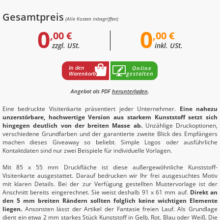
Gesamtpreis
(Alle Kosten inbegriffen)
0
0
,00 €
,00 €
zzgl. USt.
inkl. USt.
In den
Online
Warenkorb
gestalten
Angebot als PDF
herunterladen
.
Eine bedruckte Visitenkarte präsentiert jeder Unternehmer.
Eine nahezu
unzerstörbare, hochwertige Version aus starkem Kunststoff setzt sich
hingegen deutlich von der breiten Masse ab.
Unzählige Druckoptionen,
verschiedene Grundfarben und der garantierte zweite Blick des Empfängers
machen dieses Giveaway so beliebt. Simple Logos oder ausführliche
Kontaktdaten sind nur zwei Beispiele für individuelle Vorlagen.
Mit 85 x 55 mm Druckfläche ist diese außergewöhnliche Kunststoff-
Visitenkarte ausgestattet. Darauf bedrucken wir Ihr frei ausgesuchtes Motiv
mit klaren Details. Bei der zur Verfügung gestellten Mustervorlage ist der
Anschnitt bereits eingerechnet. Sie weist deshalb 91 x 61 mm auf.
Direkt an
den 5 mm breiten Rändern sollten folglich keine wichtigen Elemente
liegen.
Ansonsten lässt der Artikel der Fantasie freien Lauf. Als Grundlage
dient ein etwa 2 mm starkes Stück Kunststoff in Gelb, Rot, Blau oder Weiß. Die