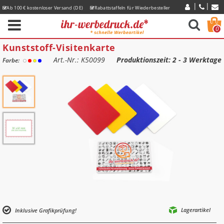
Ab 100 € kostenloser Versand (DE)
Rabattstaffeln für Wiederbesteller
Express-Lieferzeiten
0
Kunststoff-Visitenkarte
Art.-Nr.: K50099
Produktionszeit
: 2 - 3 Werktage
Farbe:
Lagerartikel
Inklusive Grafikprüfung!