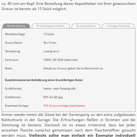
ca. 40 mm am Kopf. Eine Bestellung dieser Kapselheber mit Ihrer gewünschten
Gravur ist bereits ab 15 Stück möglich.
Beschreibung
Produkteigenschaften
Druckoptionen
Sonstige Hinweise
Mindestauflage:
15 Stück
Gravurfläche:
46 x 9 mm
Veredelung:
Lasergravur
Farbraum:
CMYK, SW, RGB (alternativ)
Motiv:
Details zur Gravur geben Sie im Warenkorb an.
Zusatzhinweise bei Anlieferung einer druckfertigen Datei:
Grafikformat:
Vektor- oder Rastergrafik.
Dateiformat:
PDF-X3, tiff, jpg.
Download Vorlage:
PDF-Gravurvorlage downloaden
Immer wieder treten die Gäste bei der Gartenparty an den extra aufgebauten
Kühlschrank in der Garage. Die Erfrischungen fließen in Strömen und die
Stimmung ist bestens. Dennoch ist es etwas irritierend, dass bei jeder
einzelnen Flasche zunächst gemeinsam nach dem Flaschenöffner gesucht
werden muss.
Vielleicht sollte man einfach ein Exemplar individuell