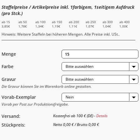
Staffelpreise / Artikelpreise inkl. 1farbigem, 1seitigem Aufdruck
(pro Stck.)
ab 15
ab 50
ab 100
ab 150
ab 200
ab 250
ab 300
ab 400
3,85€
1,78€
1,34€
1,19€
1,11€
1,07€
1,04€
1,00€
Hinweis: Weitere Staffeln bei höheren Mengen. Alle Preise inkl. USt..
Menge
Farbe
Bitte auswählen
Gravur
Bitte auswählen
Die Gravur können Sie im Warenkorb online gestalten.
Vorab-Exemplar
Nein
Vorab per Post zur Produktionsfreigabe.
Versand:
Kostenfrei ab 100 € (DE) -
Details
Stückpreis:
Netto
0,00 €
/
Brutto
0,00 €