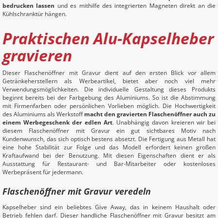
bedrucken lassen
und es mithilfe des integrierten Magneten direkt an die
Kühlschranktür hängen.
Praktischen Alu-Kapselheber
gravieren
Dieser Flaschenöffner mit Gravur dient auf den ersten Blick vor allem
Getränkeherstellern als Werbeartikel, bietet aber noch viel mehr
Verwendungsmöglichkeiten. Die individuelle Gestaltung dieses Produkts
beginnt bereits bei der Farbgebung des Aluminiums. So ist die Abstimmung
mit Firmenfarben oder persönlichen Vorlieben möglich. Die Hochwertigkeit
des Aluminiums als Werkstoff
macht den gravierten Flaschenöffner auch zu
einem Werbegeschenk der edlen Art
. Unabhängig davon kreieren wir bei
diesem Flaschenöffner mit Gravur ein gut sichtbares Motiv nach
Kundenwunsch, das sich optisch bestens absetzt. Die Fertigung aus Metall hat
eine hohe Stabilität zur Folge und das Modell erfordert keinen großen
Kraftaufwand bei der Benutzung. Mit diesen Eigenschaften dient er als
Ausstattung für Restaurant- und Bar-Mitarbeiter oder kostenloses
Werbepräsent für jedermann.
Flaschenöffner mit Gravur veredeln
Kapselheber sind ein beliebtes Give Away, das in keinem Haushalt oder
Betrieb fehlen darf. Dieser handliche Flaschenöffner mit Gravur besitzt am