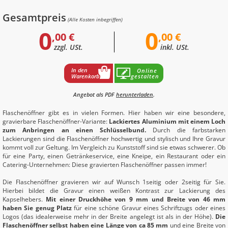
Gesamtpreis
(Alle Kosten inbegriffen)
0
0
,00 €
,00 €
zzgl. USt.
inkl. USt.
In den
Online
Warenkorb
gestalten
Angebot als PDF
herunterladen
.
Flaschenöffner gibt es in vielen Formen. Hier haben wir eine besondere,
gravierbare Flaschenöffner-Variante:
Lackiertes Aluminium mit einem Loch
zum Anbringen an einen Schlüsselbund.
Durch die farbstarken
Lackierungen sind die Flaschenöffner hochwertig und stylisch und Ihre Gravur
kommt voll zur Geltung. Im Vergleich zu Kunststoff sind sie etwas schwerer. Ob
für eine Party, einen Getränkeservice, eine Kneipe, ein Restaurant oder ein
Catering-Unternehmen: Diese gravierten Flaschenöffner passen immer!
Die Flaschenöffner gravieren wir auf Wunsch 1seitig oder 2seitig für Sie.
Hierbei bildet die Gravur einen weißen Kontrast zur Lackierung des
Kapselhebers.
Mit einer Druckhöhe von 9 mm und Breite von 46 mm
haben Sie genug Platz
für eine schöne Gravur eines Schriftzugs oder eines
Logos (das idealerweise mehr in der Breite angelegt ist als in der Höhe).
Die
Flaschenöffner selbst haben eine Länge von ca 85 mm
und eine Breite von