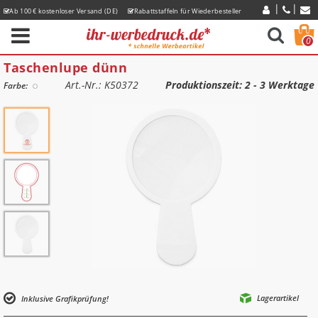
Ab 100 € kostenloser Versand (DE)
Rabattstaffeln für Wiederbesteller
Express-Lieferzeiten
0
Taschenlupe dünn
Art.-Nr.: K50372
Produktionszeit
: 2 - 3 Werktage
Farbe:
Lagerartikel
Inklusive Grafikprüfung!