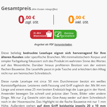
Gesamtpreis
(Alle Kosten inbegriffen)
0
0
,00 €
,00 €
zzgl. USt.
inkl. USt.
In den
Online
Warenkorb
gestalten
Angebot als PDF
herunterladen
.
Diese beliebig
bedruckte Leselupe eignet sich hervorragend für Ihre
älteren Kunden
oder spezifische Branchen. Mit minimalistischem Korpus und
simpler Farbgebung fokussiert sich das Produkt im wahrsten Sinne des Wortes
auf das Wesentliche. Darüber hinaus profitieren Besitzer von der extrem
flachen Bauweise. Die Lesehilfe passt in jede Tasche und erleichtert den Alltag
nicht nur am heimischen Schreibtisch.
Diese runde Leselupe mit circa 50 mm Durchmesser besitzt ein weißes
Kunststoffgehäuse. Letzteres stellt Fassung und Griff zugleich dar. Mit 84 mm
Länge und einem etwa 25 mm breiten Endstück liegt die Lupe gut in der Hand.
Anwender bewegen Sie schnell und präzise über Texte, Bilder oder andere
Dinge. Mit nur 2 g Gewicht stört das Give-Away weder auf dem Schreibtisch
noch in der Hosentasche. Das Highlight ist die flache Bauweise mit nur 1 mm
Höhe. Außerdem stehen
auf dem Griff beidseitig jeweils 20 x 10 mm