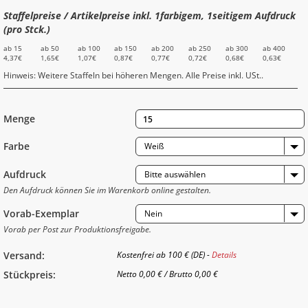
Staffelpreise / Artikelpreise inkl. 1farbigem, 1seitigem Aufdruck
(pro Stck.)
ab 15
ab 50
ab 100
ab 150
ab 200
ab 250
ab 300
ab 400
4,37€
1,65€
1,07€
0,87€
0,77€
0,72€
0,68€
0,63€
Hinweis: Weitere Staffeln bei höheren Mengen. Alle Preise inkl. USt..
Menge
Farbe
Weiß
Aufdruck
Bitte auswählen
Den Aufdruck können Sie im Warenkorb online gestalten.
Vorab-Exemplar
Nein
Vorab per Post zur Produktionsfreigabe.
Versand:
Kostenfrei ab 100 € (DE) -
Details
Stückpreis:
Netto
0,00 €
/
Brutto
0,00 €