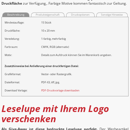
Druckfläche
zur Verfügung,. Farbige Motive kommen fantastisch zur Geltung.
Beschreibung
Produkteigenschaft
Druckoptionen
Sonstige Hinweise
Mindestauflage:
15 Stück
Druckfläche:
10 x 20 mm
Veredelung:
1-farbig, mehrfarbig
Farbraum:
CMYK, RGB (alternativ)
Motiv:
Details zum Aufdruck können Sie im Warenkorb angeben.
Zusatzhinweise bei Anlieferung einer druckfertigen Datei:
Grafikformat:
Vector- oder Rastergrafik.
Dateiformat:
PDF-X3, tiff, jpg.
Download Vorlage:
PDF-Druckvorlage downloaden
Leselupe mit Ihrem Logo
verschenken
Als Give-Away ist diese bedruckte Leselupe perfekt.
Der Werbeartikel