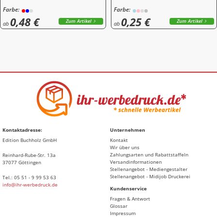
Farbe:
Farbe:
0,48 €
0,25 €
Zum Artikel
Zum Artikel
ab
ab
Kontaktadresse:
Unternehmen
Edition Buchholz GmbH
Kontakt
Wir über uns
Zahlungsarten und Rabattstaffeln
Reinhard-Rube-Str. 13a
Versandinformationen
37077 Göttingen
Stellenangebot - Mediengestalter
Stellenangebot - Midijob Druckerei
Tel.: 05 51 - 9 99 53 63
info@ihr-werbedruck.de
Kundenservice
Fragen & Antwort
Glossar
Impressum