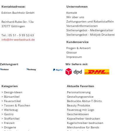
Kontaktadresse:
Unternehmen
Edition Buchholz GmbH
Kontakt
Wir über uns
Zahlungsarten und Rabattstaffeln
Reinhard-Rube-Str. 13a
Versandinformationen
37077 Göttingen
Stellenangebot - Mediengestalter
Stellenangebot - Midijob Druckerei
Tel.: 05 51 - 9 99 53 63
info@ihr-werbedruck.de
Kundenservice
Fragen & Antwort
Glossar
Impressum
Zahlungsart
Wir liefern mit
Kategorien
Aktuelle Favoriten
Design-Ideen
Personalisierung
Büroartikel
Gestaltungsservice
Feuerartikel
Bedruckte Abitur-T-Shirts
Tassen & Flaschen
Beauty Produkte
Werkzeug
Feuerzeug mit Logo
Gastro
Geschenkboxen
Stoffartikel
Kapselheber bedrucken
Freizeit
Kugelschreiber bedrucken
Drogerie
Merchandise für Bands