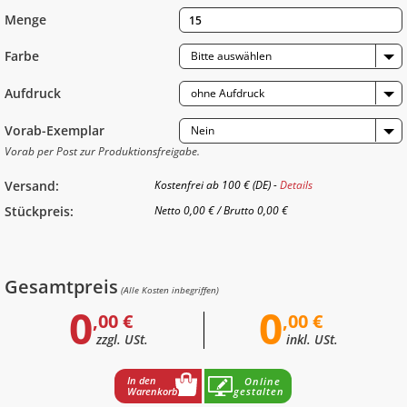
Menge
Farbe
Bitte auswählen
Aufdruck
ohne Aufdruck
Vorab-Exemplar
Nein
Vorab per Post zur Produktionsfreigabe.
Versand:
Kostenfrei ab 100 € (DE) -
Details
Stückpreis:
Netto
0,00 €
/
Brutto
0,00 €
Gesamtpreis
(Alle Kosten inbegriffen)
0
0
,00 €
,00 €
zzgl. USt.
inkl. USt.
In den
Online
Warenkorb
gestalten