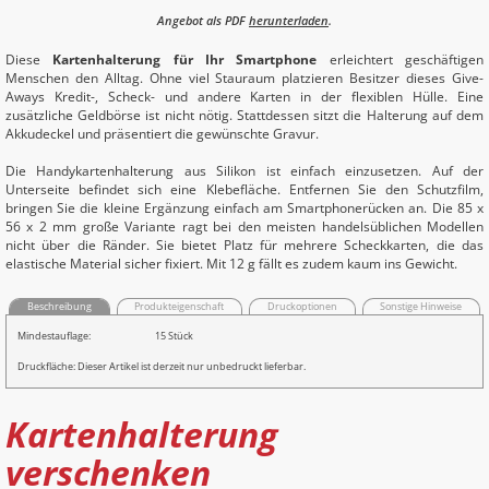
Angebot als PDF
herunterladen
.
Diese
Kartenhalterung für Ihr Smartphone
erleichtert geschäftigen
Menschen den Alltag. Ohne viel Stauraum platzieren Besitzer dieses Give-
Aways Kredit-, Scheck- und andere Karten in der flexiblen Hülle. Eine
zusätzliche Geldbörse ist nicht nötig. Stattdessen sitzt die Halterung auf dem
Akkudeckel und präsentiert die gewünschte Gravur.
Die Handykartenhalterung aus Silikon ist einfach einzusetzen. Auf der
Unterseite befindet sich eine Klebefläche. Entfernen Sie den Schutzfilm,
bringen Sie die kleine Ergänzung einfach am Smartphonerücken an. Die 85 x
56 x 2 mm große Variante ragt bei den meisten handelsüblichen Modellen
nicht über die Ränder. Sie bietet Platz für mehrere Scheckkarten, die das
elastische Material sicher fixiert. Mit 12 g fällt es zudem kaum ins Gewicht.
Beschreibung
Produkteigenschaft
Druckoptionen
Sonstige Hinweise
Mindestauflage:
15 Stück
Druckfläche: Dieser Artikel ist derzeit nur unbedruckt lieferbar.
Kartenhalterung
verschenken