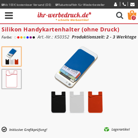
Ab 100 € kostenloser Versand (DE)
Rabattstaffeln für Wiederbesteller
Express-Lieferzeiten
0
Silikon Handykartenhalter (ohne Druck)
Art.-Nr.: K50352
Produktionszeit
: 2 - 3 Werktage
Farbe:
Lagerartikel
Inklusive Grafikprüfung!