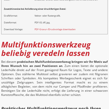
Zusatzhinweise bei Anlieferung einer druckfertigen Datei:
Grafikformat:
Vektor- oder Rastergrafik.
Dateiformat:
PDF-X3, tiff, jpg.
Download Vorlage:
PDF-Gravur-/Druckvorlage downloaden
Multifunktionswerkzeug
beliebig veredeln lassen
Bei diesem
praktischen Multifunktionswerkzeug bringen wir Ihr Motiv auf
Ihren Wunsch hin an zwei Positionen an
. Zum einen bietet die optionale
Lederhülle direkt auf der Front genügend Raum für Logos, Texte und andere
Optionen. Das stählerne Multitool selbst gravieren wir zudem mit filigranen
Schriften oder Symbolen. Als kompaktes Werbegeschenk eignet es sich für
unzählige Zielgruppen. Sein intelligentes Format macht es zu einem
alltäglichen Begleiter, von dem nicht nur Camper und Pfadfinder profitieren.
Benötigen Sie die Lederhülle nicht, erfolgt die Lieferung in einer schwarzen
Kunststofftasche, die das Multitool ebenfalls sicher schützt.
Praktisches Multifunktionswerkzeug nach Ihren