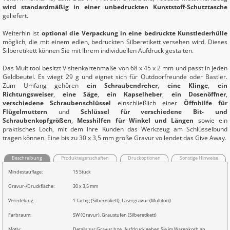
wird standardmäßig in einer unbedruckten Kunststoff-Schutztasche
geliefert.
Weiterhin ist
optional die Verpackung in eine bedruckte Kunstlederhülle
möglich, die mit einem edlen, bedruckten Silberetikett versehen wird. Dieses
Silberetikett können Sie mit Ihrem individuellen Aufdruck gestalten.
Das Multitool besitzt Visitenkartenmaße von 68 x 45 x 2 mm und passt in jeden
Geldbeutel. Es wiegt 29 g und eignet sich für Outdoorfreunde oder Bastler.
Zum Umfang gehören
ein Schraubendreher
,
eine Klinge
,
ein
Richtungsweiser
,
eine Säge
,
ein Kapselheber
,
ein Dosenöffner
,
verschiedene Schraubenschlüssel
einschließlich einer
Öffnhilfe für
Flügelmuttern
und
Schlüssel für verschiedene Bit- und
Schraubenkopfgrößen
,
Messhilfen für Winkel und Längen
sowie ein
praktisches Loch, mit dem Ihre Kunden das Werkzeug am Schlüsselbund
tragen können. Eine bis zu 30 x 3,5 mm große Gravur vollendet das Give Away.
Beschreibung
Produkteigenschaften
Druckoptionen
Sonstige Hinweise
Mindestauflage:
15 Stück
Gravur-/Druckfläche:
30 x 3,5 mm
Veredelung:
1-farbig (Silberetikett), Lasergravur (Multitool)
Farbraum:
SW (Gravur), Graustufen (Silberetikett)
Motiv:
Details zur Gravur bzw. Aufdruck geben Sie im Warenkorb an.