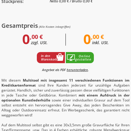
Stückpreis:
Netto
0,00 €
/
Brutto
0,00 €
Gesamtpreis
(Alle Kosten inbegriffen)
0
0
,00 €
,00 €
zzgl. USt.
inkl. USt.
In den
Online
Warenkorb
gestalten
Angebot als PDF
herunterladen
.
Mit diesem
Multitool mit insgesamt 11 verschiedenen Funktionen im
Kreditkartenformat
sind Ihre Kunden jederzeit für unzählige Aufgaben
gerüstet. Handlich, sicher und zuverlässig passen diese vielfältigen Funktionen
in jede Tasche oder Geldbörse. Kombiniert
mit einem Aufdruck in der
optionalen Kunstlederhülle
sowie einer individuellen Gravur auf dem Tool
selbst entsteht ein hervorragendes Give Away, das jeden Beschenkten im
Alltag oder Outdooreinsatz erfreut. Ein Werbegeschenk, das garantiert nicht
weggeworfen wird!
Auf dem Multitool selbst gibt es eine 30x3,5mm große Gravurfläche für Ihren
Text/Firmenname, usw. Das in 4 Farben erhältliche, robuste Metallwerkzeug