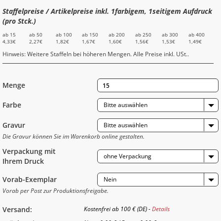
Staffelpreise / Artikelpreise inkl. 1farbigem, 1seitigem Aufdruck
(pro Stck.)
ab 15
ab 50
ab 100
ab 150
ab 200
ab 250
ab 300
ab 400
4,33€
2,27€
1,82€
1,67€
1,60€
1,56€
1,53€
1,49€
Hinweis: Weitere Staffeln bei höheren Mengen. Alle Preise inkl. USt..
Menge
Farbe
Bitte auswählen
Gravur
Bitte auswählen
Die Gravur können Sie im Warenkorb online gestalten.
Verpackung mit
ohne Verpackung
Ihrem Druck
Vorab-Exemplar
Nein
Vorab per Post zur Produktionsfreigabe.
Versand:
Kostenfrei ab 100 € (DE) -
Details