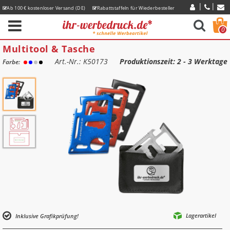
Ab 100 € kostenloser Versand (DE)
Rabattstaffeln für Wiederbesteller
Express-Lieferzeiten
0
Multitool & Tasche
Art.-Nr.: K50173
Produktionszeit
: 2 - 3 Werktage
Farbe:
Lagerartikel
Inklusive Grafikprüfung!