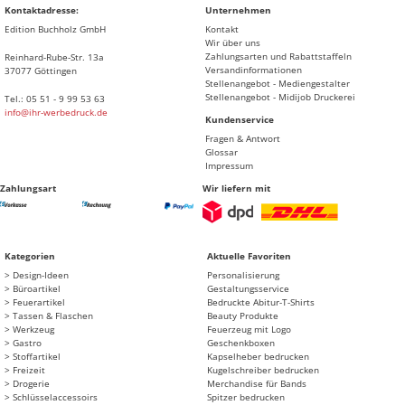
Kontaktadresse:
Unternehmen
Edition Buchholz GmbH
Kontakt
Wir über uns
Zahlungsarten und Rabattstaffeln
Reinhard-Rube-Str. 13a
Versandinformationen
37077 Göttingen
Stellenangebot - Mediengestalter
Stellenangebot - Midijob Druckerei
Tel.: 05 51 - 9 99 53 63
info@ihr-werbedruck.de
Kundenservice
Fragen & Antwort
Glossar
Impressum
Zahlungsart
Wir liefern mit
Kategorien
Aktuelle Favoriten
Design-Ideen
Personalisierung
Büroartikel
Gestaltungsservice
Feuerartikel
Bedruckte Abitur-T-Shirts
Tassen & Flaschen
Beauty Produkte
Werkzeug
Feuerzeug mit Logo
Gastro
Geschenkboxen
Stoffartikel
Kapselheber bedrucken
Freizeit
Kugelschreiber bedrucken
Drogerie
Merchandise für Bands
Schlüsselaccessoirs
Spitzer bedrucken