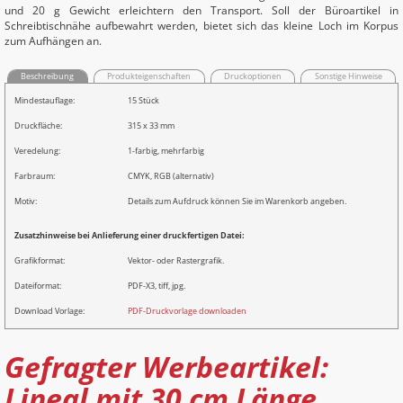
und 20 g Gewicht erleichtern den Transport. Soll der Büroartikel in
Schreibtischnähe aufbewahrt werden, bietet sich das kleine Loch im Korpus
zum Aufhängen an.
Beschreibung
Produkteigenschaften
Druckoptionen
Sonstige Hinweise
Mindestauflage:
15 Stück
Druckfläche:
315 x 33 mm
Veredelung:
1-farbig, mehrfarbig
Farbraum:
CMYK, RGB (alternativ)
Motiv:
Details zum Aufdruck können Sie im Warenkorb angeben.
Zusatzhinweise bei Anlieferung einer druckfertigen Datei:
Grafikformat:
Vektor- oder Rastergrafik.
Dateiformat:
PDF-X3, tiff, jpg.
Download Vorlage:
PDF-Druckvorlage downloaden
Gefragter Werbeartikel:
Lineal mit 30 cm Länge