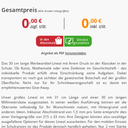
Gesamtpreis
(Alle Kosten inbegriffen)
0
0
,00 €
,00 €
zzgl. USt.
inkl. USt.
In den
Online
Warenkorb
gestalten
Angebot als PDF
herunterladen
.
Das 30 cm lange Werbeartikel-Lineal mit Ihrem Druck ist der Klassiker in der
Schule. Ob Kunst, Mathematik oder eine Zeitleiste im Geschichtsheft - das
individuelle Produkt erfüllt ohne Einschränkung seine Aufgaben. Dabei
transportiert es noch gut sichtbar die gewünschte Botschaft auf der großen
Oberfläche. Nicht nur für Ihr Schreibwarengeschäft ist es damit ein
empfehlenswertes Give-Away.
Unser großes Lineal ist mit 31 cm Länge und einer 30 cm langen
Millimeterskala ausgestattet. In seiner weißen Ausführung können wir die
Oberseite vollständig für Ihr Wunschmotiv nutzen, mit Hintergrund und
anderen Ideen. Inklusive Abschnittrand von 1,5 mm pro Seite entspricht dies
einer Vorlagengröße von 315 x 33 mm. Ihre Designer können also unzählige
ausgefallene Optionen für dieses Lineal ausarbeiten. Für den mobilen Einsatz
im Schulranzen ist das Produkt dennoch handlich gehalten. Nur 2 mm Stärke