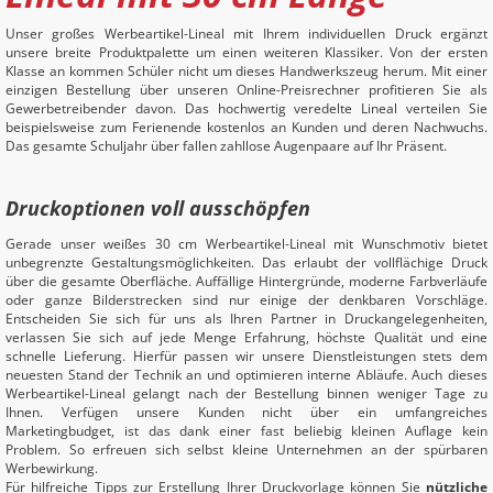
Unser großes Werbeartikel-Lineal mit Ihrem individuellen Druck ergänzt
unsere breite Produktpalette um einen weiteren Klassiker. Von der ersten
Klasse an kommen Schüler nicht um dieses Handwerkszeug herum. Mit einer
einzigen Bestellung über unseren Online-Preisrechner profitieren Sie als
Gewerbetreibender davon. Das hochwertig veredelte Lineal verteilen Sie
beispielsweise zum Ferienende kostenlos an Kunden und deren Nachwuchs.
Das gesamte Schuljahr über fallen zahllose Augenpaare auf Ihr Präsent.
Druckoptionen voll ausschöpfen
Gerade unser weißes 30 cm Werbeartikel-Lineal mit Wunschmotiv bietet
unbegrenzte Gestaltungsmöglichkeiten. Das erlaubt der vollflächige Druck
über die gesamte Oberfläche. Auffällige Hintergründe, moderne Farbverläufe
oder ganze Bilderstrecken sind nur einige der denkbaren Vorschläge.
Entscheiden Sie sich für uns als Ihren Partner in Druckangelegenheiten,
verlassen Sie sich auf jede Menge Erfahrung, höchste Qualität und eine
schnelle Lieferung. Hierfür passen wir unsere Dienstleistungen stets dem
neuesten Stand der Technik an und optimieren interne Abläufe. Auch dieses
Werbeartikel-Lineal gelangt nach der Bestellung binnen weniger Tage zu
Ihnen. Verfügen unsere Kunden nicht über ein umfangreiches
Marketingbudget, ist das dank einer fast beliebig kleinen Auflage kein
Problem. So erfreuen sich selbst kleine Unternehmen an der spürbaren
Werbewirkung.
Für hilfreiche Tipps zur Erstellung Ihrer Druckvorlage können Sie
nützliche