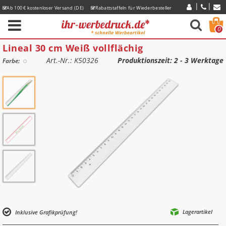
Ab 100 € kostenloser Versand (DE)
Rabattstaffeln für Wiederbesteller
Express-Lieferzeiten
0
Lineal 30 cm Weiß vollflächig
Art.-Nr.: K50326
Produktionszeit
: 2 - 3 Werktage
Farbe:
Lagerartikel
Inklusive Grafikprüfung!