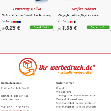
Feuerzeug 4 Silva
Großes Nähset
Ein handliches und praktisches Feuerzeug.
Ein großes Nähset für jeden Anlass.
Farbe:
Farbe:
0,25 €
1,08 €
Zum Artikel
Zum Artikel
ab
ab
Kontaktadresse:
Unternehmen
Edition Buchholz GmbH
Kontakt
Wir über uns
Zahlungsarten und Rabattstaffeln
Reinhard-Rube-Str. 13a
Versandinformationen
37077 Göttingen
Stellenangebot - Mediengestalter
Stellenangebot - Midijob Druckerei
Tel.: 05 51 - 9 99 53 63
info@ihr-werbedruck.de