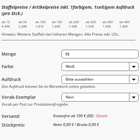
Staffelpreise / Artikelpreise inkl. 1farbigem, 1seitigem Aufdruck
(pro Stck.)
ab 15
ab 50
ab 100
ab 150
ab 200
ab 250
ab 300
ab 400
4,44€
2,28€
1,81€
1,66€
1,58€
1,53€
1,50€
1,46€
Hinweis: Weitere Staffeln bei höheren Mengen. Alle Preise inkl. USt..
Menge
Farbe
Weiß
Aufdruck
Bitte auswählen
Den Aufdruck können Sie im Warenkorb online gestalten.
Vorab-Exemplar
Nein
Vorab per Post zur Produktionsfreigabe.
Versand:
Kostenfrei ab 100 € (DE) -
Details
Stückpreis:
Netto
0,00 €
/
Brutto
0,00 €