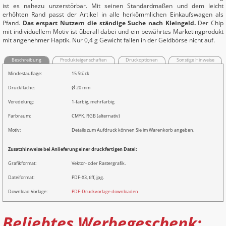
ist es nahezu unzerstörbar. Mit seinen Standardmaßen und dem leicht
erhöhten Rand passt der Artikel in alle herkömmlichen Einkaufswagen als
Pfand.
Das erspart Nutzern die ständige Suche nach Kleingeld.
Der Chip
mit individuellem Motiv ist überall dabei und ein bewährtes Marketingprodukt
mit angenehmer Haptik. Nur 0,4 g Gewicht fallen in der Geldbörse nicht auf.
Beschreibung
Produkteigenschaften
Druckoptionen
Sonstige Hinweise
Mindestauflage:
15 Stück
Druckfläche:
Ø 20 mm
Veredelung:
1-farbig, mehrfarbig
Farbraum:
CMYK, RGB (alternativ)
Motiv:
Details zum Aufdruck können Sie im Warenkorb angeben.
Zusatzhinweise bei Anlieferung einer druckfertigen Datei:
Grafikformat:
Vektor- oder Rastergrafik.
Dateiformat:
PDF-X3, tiff, jpg.
Download Vorlage:
PDF-Druckvorlage downloaden
Beliebtes Werbegeschenk: