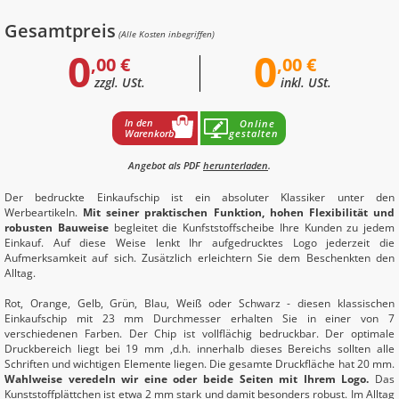
Gesamtpreis
(Alle Kosten inbegriffen)
0
0
,00 €
,00 €
zzgl. USt.
inkl. USt.
In den
Online
Warenkorb
gestalten
Angebot als PDF
herunterladen
.
Der bedruckte Einkaufschip ist ein absoluter Klassiker unter den
Werbeartikeln.
Mit seiner praktischen Funktion, hohen Flexibilität und
robusten Bauweise
begleitet die Kunfststoffscheibe Ihre Kunden zu jedem
Einkauf. Auf diese Weise lenkt Ihr aufgedrucktes Logo jederzeit die
Aufmerksamkeit auf sich. Zusätzlich erleichtern Sie dem Beschenkten den
Alltag.
Rot, Orange, Gelb, Grün, Blau, Weiß oder Schwarz - diesen klassischen
Einkaufschip mit 23 mm Durchmesser erhalten Sie in einer von 7
verschiedenen Farben. Der Chip ist vollflächig bedruckbar. Der optimale
Druckbereich liegt bei 19 mm ,d.h. innerhalb dieses Bereichs sollten alle
Schriften und wichtigen Elemente liegen. Die gesamte Druckfläche hat 20 mm.
Wahlweise veredeln wir eine oder beide Seiten mit Ihrem Logo.
Das
Kunststoffplättchen ist etwa 2 mm stark und damit besonders robust. Im Alltag