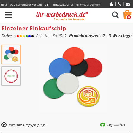
Ab 100 € kostenloser Versand (DE)
Rabattstaffeln für Wiederbesteller
Express-Lieferzeiten
0
Einzelner Einkaufschip
Art.-Nr.: K50321
Produktionszeit
: 2 - 3 Werktage
Farbe:
Lagerartikel
Inklusive Grafikprüfung!