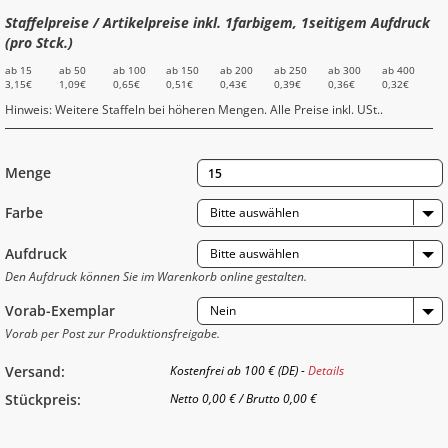
Staffelpreise / Artikelpreise inkl. 1farbigem, 1seitigem Aufdruck
(pro Stck.)
ab 15
ab 50
ab 100
ab 150
ab 200
ab 250
ab 300
ab 400
3,15€
1,09€
0,65€
0,51€
0,43€
0,39€
0,36€
0,32€
Hinweis: Weitere Staffeln bei höheren Mengen. Alle Preise inkl. USt..
Menge
Farbe
Bitte auswählen
Aufdruck
Bitte auswählen
Den Aufdruck können Sie im Warenkorb online gestalten.
Vorab-Exemplar
Nein
Vorab per Post zur Produktionsfreigabe.
Versand:
Kostenfrei ab 100 € (DE) -
Details
Stückpreis:
Netto
0,00 €
/
Brutto
0,00 €