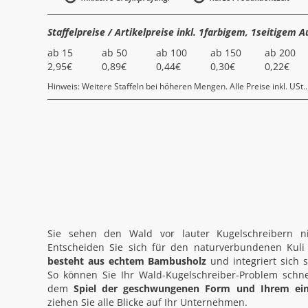
Staffelpreise / Artikelpreise inkl. 1farbigem, 1seitigem A
ab 15
ab 50
ab 100
ab 150
ab 200
2,95€
0,89€
0,44€
0,30€
0,22€
Hinweis: Weitere Staffeln bei höheren Mengen. Alle Preise inkl. USt..
Sie sehen den Wald vor lauter Kugelschreibern ni
Entscheiden Sie sich für den naturverbundenen Kuli
besteht aus echtem Bambusholz
und integriert sich 
So können Sie Ihr Wald-Kugelschreiber-Problem schne
dem
Spiel der geschwungenen Form und Ihrem ein
ziehen Sie alle Blicke auf Ihr Unternehmen.