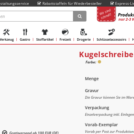
staltungsservice
Rabattstaffeln für Wiederbesteller
Express-Li
Wir sind
Produkt
schnell!
nur 2-3 
Werkzeug
Gastro
Stoffartikel
Freizeit
Drogerie
Schlüsselaccessoirs
H
Kugelschreibe
Farbe:
Menge
Gravur
Die Gravur können Sie im Ware
Verpackung
Einzelverpackung inkl. Einlegen
Vorab-Exemplar
Vorab per Post zur Produktion
Gratisversand ab 100 EUR (DE)