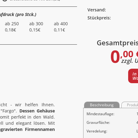
Versand:
ufdruck (pro Stck.)
Stückpreis:
ab 250
ab 300
ab 400
0,18€
0,15€
0,11€
Gesamtprei
0
,00 
zzgl. 
In
Wa
cht - wir helfen Ihnen.
Beschreibung
Produ
 "Fargo".
Dessen Gehäuse
Mindestauflage:
somit perfekt in den Wald.
Gravurfläche:
ll und elegant lösen. Mit
gravierten Firmennamen
Veredelung: