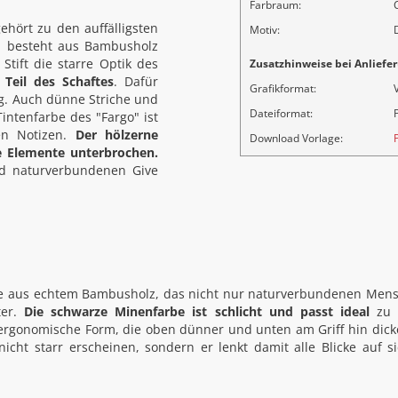
Farbraum:
hört zu den auffälligsten
Motiv:
" besteht aus Bambusholz
Stift die starre Optik des
Zusatzhinweise bei Anliefer
 Teil des Schaftes
. Dafür
Grafikformat:
ng. Auch dünne Striche und
Dateiformat:
P
Tintenfarbe des "Fargo" ist
ten Notizen.
Der hölzerne
Download Vorlage:
e Elemente unterbrochen.
nd naturverbundenen Give
se aus echtem Bambusholz, das nicht nur naturverbundenen Mens
ter.
Die schwarze Minenfarbe ist schlicht und passt ideal
zu 
ergonomische Form, die oben dünner und unten am Griff hin dick
nicht starr erscheinen, sondern er lenkt damit alle Blicke auf 