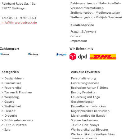
Zahlungsarten und Rabattstaffeln
Reinhard-Rube-Str. 13a
Versandinformationen
37077 Göttingen
Stellenangebot - Mediengestalter
Stellenangebot - Midijob Druckerei
Tel.: 05 51 - 9 99 53 63
info@ihr-werbedruck.de
Kundenservice
Fragen & Antwort
Glossar
Impressum
Zahlungsart
Wir liefern mit
Kategorien
Aktuelle Favoriten
Design-Ideen
Personalisierung
Büroartikel
Gestaltungsservice
Feuerartikel
Bedruckte Abitur-T-Shirts
Tassen & Flaschen
Beauty Produkte
Werkzeug
Feuerzeug mit Logo
Gastro
Geschenkboxen
Stoffartikel
Kapselheber bedrucken
Freizeit
Kugelschreiber bedrucken
Drogerie
Merchandise für Bands
Schlüsselaccessoirs
Spitzer bedrucken
Hüte & Mützen
Textile Give-Aways
Sale
Werbeartikel zu Silvester
Werbeartikel zu Weihnachten
Zurück zur Schule