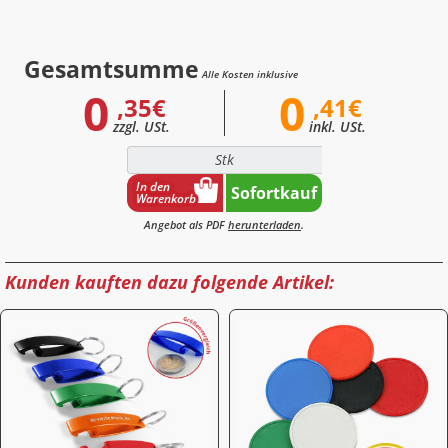
Gesamtsumme
Alle Kosten inklusive
0
0
,35€
,41€
zzgl. USt.
inkl. USt.
Stk
In den
Sofortkauf
Warenkorb
Angebot als PDF
herunterladen
.
Kunden kauften dazu folgende Artikel: