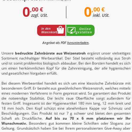
0
0
,00 €
,00 €
zzgl. USt.
inkl. USt.
In den
Online
Warenkorb
gestalten
Angebot als PDF
herunterladen
.
Unsere
bedruckte Zahnbürste aus Weizenstroh
ergänzt unser vielseitiges
Sortiment nachhaltiger Werbeartikel. Der Stiel besteht vollständig aus Stroh
und ist somit problemlos biologisch abbaubar. Bei den Borsten handelt es sich
um einen herkömmlichen Kopf für die Zahnreinigung, der alle hygienischen
und gesetzlichen Vorgaben erfüllt.
Bei diesem Werbeartikel handelt es sich um eine klassische Zahnbürste mit
besonderem Griff. Er besteht aus gewöhnlichem Weizenstroh, welches mittels
eines modernen Verfahrens in Form gepresst wird. So garantiert das Produkt
die notwendige Stabilität. Die leicht raue Oberfläche sorgt außerdem für
festen Griff. Insgesamt ist der Hygieneartikel 180 mm lang, 12 mm breit und
18 mm hoch. Den Kopf schützt eine abnehmbare Kappe vor Schmutz und
Beschädigungen. Das Produkt ist nur 7 g schwer und bietet den gesamten
Schaft als Druckfläche.
Auf bis zu 70 x 6 mm platzieren wir Ihr
Wunschmotiv.
Besonders gut kommen kleine Schriften oder Slogans zur
Geltung. Grundsätzlich haben Sie bei Ihrem personalisierten Give-Away aber