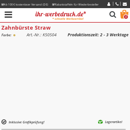
Ab 100 € kostenloser Versand (DE)
Rabattstaffeln für Wiederbesteller
Express-Lieferzeiten
0
Zahnbürste Straw
Art.-Nr.: K50504
Produktionszeit
: 2 - 3 Werktage
Farbe:
Lagerartikel
Inklusive Grafikprüfung!