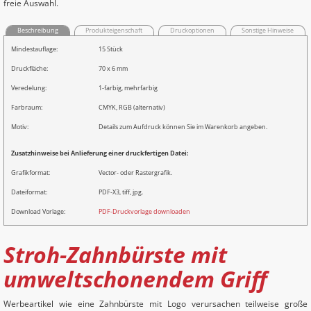
freie Auswahl.
Beschreibung
Produkteigenschaft
Druckoptionen
Sonstige Hinweise
Mindestauflage:
15 Stück
Druckfläche:
70 x 6 mm
Veredelung:
1-farbig, mehrfarbig
Farbraum:
CMYK, RGB (alternativ)
Motiv:
Details zum Aufdruck können Sie im Warenkorb angeben.
Zusatzhinweise bei Anlieferung einer druckfertigen Datei:
Grafikformat:
Vector- oder Rastergrafik.
Dateiformat:
PDF-X3, tiff, jpg.
Download Vorlage:
PDF-Druckvorlage downloaden
Stroh-Zahnbürste mit
umweltschonendem Griff
Werbeartikel wie eine Zahnbürste mit Logo verursachen teilweise große