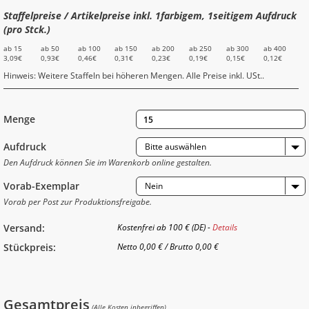
Staffelpreise / Artikelpreise inkl. 1farbigem, 1seitigem Aufdruck
(pro Stck.)
ab 15
ab 50
ab 100
ab 150
ab 200
ab 250
ab 300
ab 400
3,09€
0,93€
0,46€
0,31€
0,23€
0,19€
0,15€
0,12€
Hinweis: Weitere Staffeln bei höheren Mengen. Alle Preise inkl. USt..
Menge
Aufdruck
Bitte auswählen
Den Aufdruck können Sie im Warenkorb online gestalten.
Vorab-Exemplar
Nein
Vorab per Post zur Produktionsfreigabe.
Versand:
Kostenfrei ab 100 € (DE) -
Details
Stückpreis:
Netto
0,00 €
/
Brutto
0,00 €
Gesamtpreis
(Alle Kosten inbegriffen)