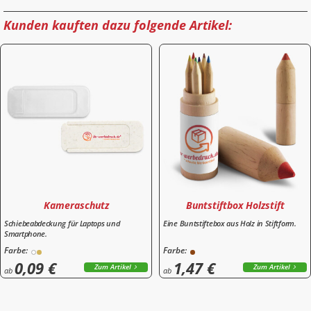
Kunden kauften dazu folgende Artikel:
Kameraschutz
Buntstiftbox Holzstift
Schiebeabdeckung für Laptops und
Eine Buntstiftebox aus Holz in Stiftform.
Smartphone.
Farbe:
Farbe:
0,09 €
1,47 €
Zum Artikel
Zum Artikel
ab
ab