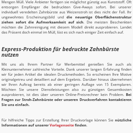
Mengen Müll. Viele Anbieter fertigen sie möglichst günstig aus Kunststoff. Oft
entsorgen Empfänger die bedruckten Give-Aways sofort. Bei unserer
individuell veredelten Zahnbürste aus Weizenstroh ist dies nicht der Fall. Ihr
ungewohntes Erscheinungsbild und
die neuartige Oberflächenstruktur
ziehen sofort die Aufmerksamkeit auf sich
. Die meisten Beschenkten
möchten die Zahnreinigung mit diesem Modell direkt ausprobieren. Landet
das Präsent doch einmal im Müll, löst es sich nach einiger Zeit einfach auf.
Express-Produktion für bedruckte Zahnbürste
nutzen
Mit uns als Ihrem Partner für Werbemittel genießen Sie auch als
Kleinunternehmer zahlreiche Vorteile. Dank unserer langen Erfahrung finden
wir für jeden Artikel die idealen Druckmethoden. So erscheinen Ihre Motive
originalgetreu und detailliert auf dem Ergebnis. Darüber hinaus übernehmen
wir Ihren Auftrag bereits ab einer geringen Auflage von 15 Exemplaren.
Möchten Sie unsere Dienstleistungen also zu günstigen Gesamtkosten
ausprobieren, ist dies über unseren Online-Preisrechner kein Problem.
Bei
Fragen zur Stroh-Zahnbürste oder unseren Druckverfahren kontaktieren
Sie uns einfach.
Für hilfreiche Tipps zur Erstellung Ihrer Druckvorlage können Sie
nützliche
Informationen auf unserer
Vorlagenseite
finden
.