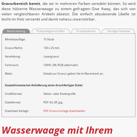
Gravurbereich bereit
, die wir in mehreren Farben veredeln können. So wird
diese hölzerne Wasserwaage zu einem gefragten Give Away, das sich von
vielen vergleichbaren Artikeln absetzt. Die einfach abzulesende Libelle ist
leicht im Holz versenkt und damit nahezu unzerstörbar.
Beschreibung
Produkteigenschaften
Druckoptionen
Sonstige Hinweise
Mindestauflage:
15 Stück
Gravurfläche:
130 x 25 mm
Veredelung:
Lasergravur
Farbraum:
CMYK, SW, RGB (alternativ)
Motiv:
Details zur Gravur geben Sie im Warenkorb an.
Zusatzhinweise bei Anlieferung einer druckfertigen Datei:
Grafikformat:
Vektor- oder Rastergrafik.
Dateiformat:
PDF-X3, tiff, jpg.
Download Vorlage:
PDF-Gravurvorlage downloaden
Wasserwaage mit Ihrem