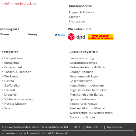
info@ihr-werbedruck.de
Kundenservice
Fragen & Antwort
Glossar
Impressum
Zahlungsart
Wir liefern mit
Kategorien
Aktuelle Favoriten
Design-Ideen
Personalisierung
Büroartikel
Gestaltungsservice
Feuerartikel
Bedruckte Abitur-T-Shirts
Tassen & Flaschen
Beauty Produkte
Werkzeug
Feuerzeug mit Logo
Gastro
Geschenkboxen
Stoffartikel
Kapselheber bedrucken
Freizeit
Kugelschreiber bedrucken
Drogerie
Merchandise für Bands
Schlüsselaccessoirs
Spitzer bedrucken
Hüte & Mützen
Textile Give-Aways
Sale
Werbeartikel zu Silvester
Werbeartikel zu Weihnachten
Zurück zur Schule
© ihr-werbedruck.de © 2025 Edition Buchholz GmbH
AGB
Datenschutz
Impressum
ihr-werbedruck.de: Freundlich. Schnell. Professionell.