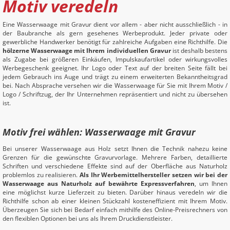
Motiv veredeln
Eine Wasserwaage mit Gravur dient vor allem - aber nicht ausschließlich - in
der Baubranche als gern gesehenes Werbeprodukt. Jeder private oder
gewerbliche Handwerker benötigt für zahlreiche Aufgaben eine Richthilfe. Die
hölzerne Wasserwaage mit Ihrem individuellen Gravur
ist deshalb bestens
als Zugabe bei größeren Einkäufen, Impulskaufartikel oder wirkungsvolles
Werbegeschenk geeignet. Ihr Logo oder Text auf der breiten Seite fällt bei
jedem Gebrauch ins Auge und trägt zu einem erweiterten Bekanntheitsgrad
bei. Nach Absprache versehen wir die Wasserwaage für Sie mit Ihrem Motiv /
Logo / Schriftzug, der Ihr Unternehmen repräsentiert und nicht zu übersehen
ist.
Motiv frei wählen: Wasserwaage mit Gravur
Bei unserer Wasserwaage aus Holz setzt Ihnen die Technik nahezu keine
Grenzen für die gewünschte Gravurvorlage. Mehrere Farben, detaillierte
Schriften und verschiedene Effekte sind auf der Oberfläche aus Naturholz
problemlos zu realisieren.
Als Ihr Werbemittelhersteller setzen wir bei der
Wasserwaage aus Naturholz auf bewährte Expressverfahren
, um Ihnen
eine möglichst kurze Lieferzeit zu bieten. Darüber hinaus veredeln wir die
Richthilfe schon ab einer kleinen Stückzahl kosteneffizient mit Ihrem Motiv.
Überzeugen Sie sich bei Bedarf einfach mithilfe des Online-Preisrechners von
den flexiblen Optionen bei uns als Ihrem Druckdienstleister.