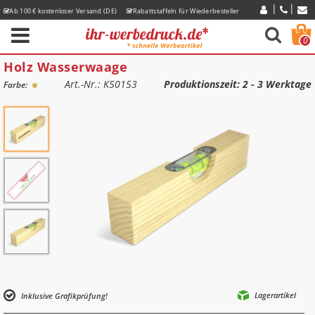
Ab 100 € kostenloser Versand (DE)
Rabattstaffeln für Wiederbesteller
Express-Lieferzeiten
0
Holz Wasserwaage
Art.-Nr.: K50153
Produktionszeit
: 2 - 3 Werktage
Farbe:
Lagerartikel
Inklusive Grafikprüfung!