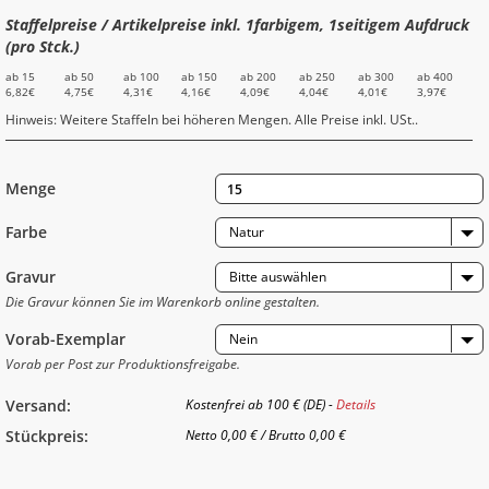
Staffelpreise / Artikelpreise inkl. 1farbigem, 1seitigem Aufdruck
(pro Stck.)
ab 15
ab 50
ab 100
ab 150
ab 200
ab 250
ab 300
ab 400
6,82€
4,75€
4,31€
4,16€
4,09€
4,04€
4,01€
3,97€
Hinweis: Weitere Staffeln bei höheren Mengen. Alle Preise inkl. USt..
Menge
Farbe
Natur
Gravur
Bitte auswählen
Die Gravur können Sie im Warenkorb online gestalten.
Vorab-Exemplar
Nein
Vorab per Post zur Produktionsfreigabe.
Versand:
Kostenfrei ab 100 € (DE) -
Details
Stückpreis:
Netto
0,00 €
/
Brutto
0,00 €