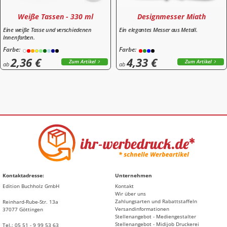
Weiße Tassen - 330 ml
Designmesser Miath
Eine weiße Tasse und verschiedenen
Ein elegantes Messer aus Metall.
Innenfarben.
Farbe:
Farbe:
2,36 €
4,33 €
Zum Artikel
Zum Artikel
ab
ab
Kontaktadresse:
Unternehmen
Edition Buchholz GmbH
Kontakt
Wir über uns
Zahlungsarten und Rabattstaffeln
Reinhard-Rube-Str. 13a
Versandinformationen
37077 Göttingen
Stellenangebot - Mediengestalter
Stellenangebot - Midijob Druckerei
Tel.: 05 51 - 9 99 53 63