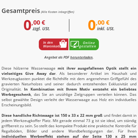
Gesamtpreis
(Alle Kosten inbegriffen)
0
0
,00 €
,00 €
zzgl. USt.
inkl. USt.
In den
Online
Warenkorb
gestalten
Angebot als PDF
herunterladen
.
Diese hölzerne Wasserwaage
mit ihrer ausgefallenen Optik stellt ein
vielseitiges Give Away dar
. Als besonderer Artikel im Haushalt und
Werkzeugkasten punktet die Richthilfe mit dem angenehmen Griffgefühl des
gravierten Naturholzes und seiner dadurch entstehenden Exklusivität und
Originalität.
In Kombination mit Ihrem Motiv entsteht ein beliebtes
Werbegeschenk
, das Sie an unzählige Zielgruppen verteilen können. Das
selbst gewählte Design verleiht der Wasserwaage aus Holz ein individuelles
Erscheinungsbild.
Diese handliche Richtwaage ist 150 x 33 x 22 mm groß
und findet damit in
jedem Werkzeugkoffer Platz. Mit gerade einmal 73 g ist sie ideal, um ständig
griffbereit zu sein. So stellt das kompakte Produkt eine praktische Kontrolle für
Regalböden, Bilder und andere Wandbefestigungen dar. Für Ihren
individuellen Werbeeffekt stehen auf der Seite 130 x 25 mm