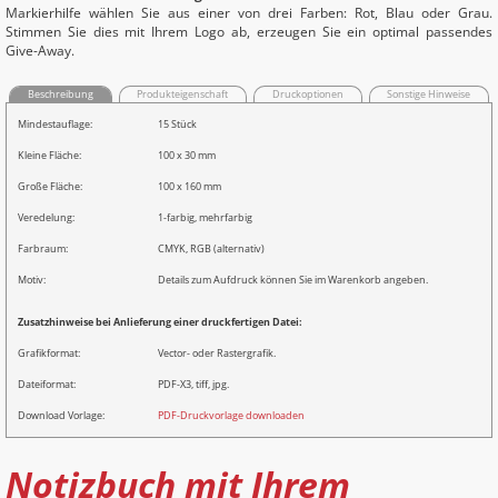
Markierhilfe wählen Sie aus einer von drei Farben: Rot, Blau oder Grau.
Stimmen Sie dies mit Ihrem Logo ab, erzeugen Sie ein optimal passendes
Give-Away.
Beschreibung
Produkteigenschaft
Druckoptionen
Sonstige Hinweise
Mindestauflage:
15 Stück
Kleine Fläche:
100 x 30 mm
Große Fläche:
100 x 160 mm
Veredelung:
1-farbig, mehrfarbig
Farbraum:
CMYK, RGB (alternativ)
Motiv:
Details zum Aufdruck können Sie im Warenkorb angeben.
Zusatzhinweise bei Anlieferung einer druckfertigen Datei:
Grafikformat:
Vector- oder Rastergrafik.
Dateiformat:
PDF-X3, tiff, jpg.
Download Vorlage:
PDF-Druckvorlage downloaden
Notizbuch mit Ihrem