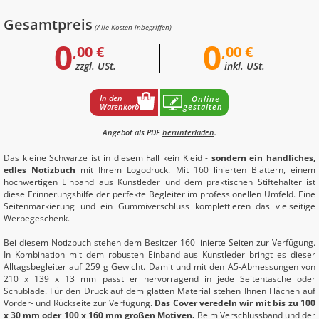
Gesamtpreis
(Alle Kosten inbegriffen)
0
0
,00 €
,00 €
zzgl. USt.
inkl. USt.
In den
Online
Warenkorb
gestalten
Angebot als PDF
herunterladen
.
Das kleine Schwarze ist in diesem Fall kein Kleid -
sondern ein handliches,
edles Notizbuch
mit Ihrem Logodruck. Mit 160 linierten Blättern, einem
hochwertigen Einband aus Kunstleder und dem praktischen Stiftehalter ist
diese Erinnerungshilfe der perfekte Begleiter im professionellen Umfeld. Eine
Seitenmarkierung und ein Gummiverschluss komplettieren das vielseitige
Werbegeschenk.
Bei diesem Notizbuch stehen dem Besitzer 160 linierte Seiten zur Verfügung.
In Kombination mit dem robusten Einband aus Kunstleder bringt es dieser
Alltagsbegleiter auf 259 g Gewicht. Damit und mit den A5-Abmessungen von
210 x 139 x 13 mm passt er hervorragend in jede Seitentasche oder
Schublade. Für den Druck auf dem glatten Material stehen Ihnen Flächen auf
Vorder- und Rückseite zur Verfügung.
Das Cover veredeln wir mit bis zu 100
x 30 mm oder 100 x 160 mm großen Motiven.
Beim Verschlussband und der