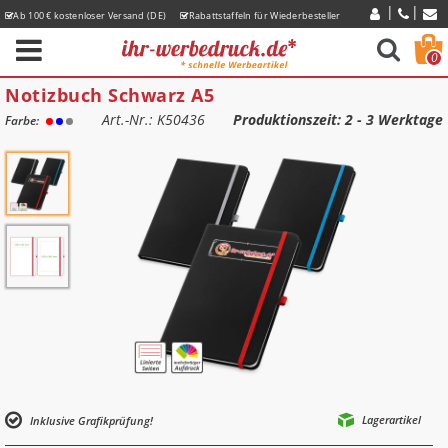
Ab 100 € kostenloser Versand (DE)
Rabattstaffeln für Wiederbesteller
Express-Lieferzeiten
0
Notizbuch Schwarz A5
Art.-Nr.: K50436
Produktionszeit
: 2 - 3 Werktage
Farbe:
Lagerartikel
Inklusive Grafikprüfung!