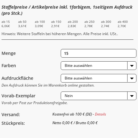
Staffelpreise / Artikelpreise inkl. 1farbigem, 1seitigem Aufdruck
(pro Stck.)
ab 15
ab 50
ab 100
ab 150
ab 200
ab 250
ab 300
ab 400
6,06€
3,61€
3,09€
2,91€
2,83€
2,78€
2,74€
2,70€
Hinweis: Weitere Staffeln bei höheren Mengen. Alle Preise inkl. USt..
Menge
Farben
Bitte auswählen
Aufdruckfläche
Bitte auswählen
Den Aufdruck können Sie im Warenkorb online gestalten.
Vorab-Exemplar
Nein
Vorab per Post zur Produktionsfreigabe.
Versand:
Kostenfrei ab 100 € (DE) -
Details
Stückpreis:
Netto
0,00 €
/
Brutto
0,00 €