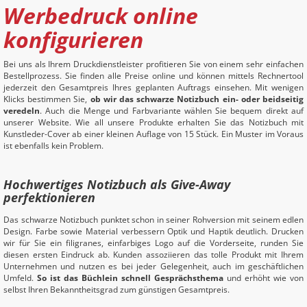
Werbedruck online
konfigurieren
Bei uns als Ihrem Druckdienstleister profitieren Sie von einem sehr einfachen
Bestellprozess. Sie finden alle Preise online und können mittels Rechnertool
jederzeit den Gesamtpreis Ihres geplanten Auftrags einsehen. Mit wenigen
Klicks bestimmen Sie,
ob wir das schwarze Notizbuch ein- oder beidseitig
veredeln
. Auch die Menge und Farbvariante wählen Sie bequem direkt auf
unserer Website. Wie all unsere Produkte erhalten Sie das Notizbuch mit
Kunstleder-Cover ab einer kleinen Auflage von 15 Stück. Ein Muster im Voraus
ist ebenfalls kein Problem.
Hochwertiges Notizbuch als Give-Away
perfektionieren
Das schwarze Notizbuch punktet schon in seiner Rohversion mit seinem edlen
Design. Farbe sowie Material verbessern Optik und Haptik deutlich. Drucken
wir für Sie ein filigranes, einfarbiges Logo auf die Vorderseite, runden Sie
diesen ersten Eindruck ab. Kunden assoziieren das tolle Produkt mit Ihrem
Unternehmen und nutzen es bei jeder Gelegenheit, auch im geschäftlichen
Umfeld.
So ist das Büchlein schnell Gesprächsthema
und erhöht wie von
selbst Ihren Bekanntheitsgrad zum günstigen Gesamtpreis.