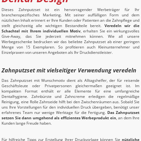
Dieses Zahnputzset ist ein hervorragender Werbeträger für Ihr
branchenspezifisches Marketing. Mit seiner auffälligen Form und dem
nützlichen Inhalt erinnert er Ihre Kunden oder Patienten an die Zahnpflege und
stellt gleichzeitig alle wichtigen Bestandteile bereit.
Veredeln wir die
Schachtel mit Ihrem individuellen Motiv
, erhalten Sie ein wirkungsvolles
Give-Away, das Sie jederzeit mitnehmen können. Wie all unsere
Werbegeschenke bedrucken wir das beliebte Zahnputzset ab einer geringen
Menge von 15 Exemplaren. So profitieren auch Kleinunternehmer und
Einzelpraxen von unseren Angeboten als Ihr Druckdienstleister.
Zahnputzset mit vielseitiger Verwendung veredeln
Das Zahnputzset mit Wunschmotiv dient als Alltagshelfer, der für reisende
Geschäftsleute oder Privatpersonen gleichermaßen geeignet ist. Im
kompakten Format enthält er alle Elemente für eine umfangreiche
Dentalhygiene. Zahnbürste und Zahncreme erledigen die regelmäßige
Reinigung, eine Rolle Zahnseide hilft bei den Zwischenräumen aus. Sobald Sie
uns Ihre Vorstellungen für den individuellen Druck übergeben, benötigt unser
erfahrenes Team nur wenige Werktage für die Fertigung.
Das Zahnputzset
setzen Sie dann umgehend als effizientes Werbeprodukt ein
, an dem Ihre
Kunden lange Freude haben.
Für hilfreiche Tipps zur Erstellung Ihrer Druckvorlage können Sie
nützliche