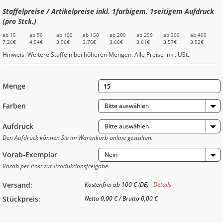
Staffelpreise / Artikelpreise inkl. 1farbigem, 1seitigem Aufdruck
(pro Stck.)
ab 15
ab 50
ab 100
ab 150
ab 200
ab 250
ab 300
ab 400
7,26€
4,54€
3,96€
3,76€
3,66€
3,61€
3,57€
3,52€
Hinweis: Weitere Staffeln bei höheren Mengen. Alle Preise inkl. USt..
Menge
Farben
Bitte auswählen
Aufdruck
Bitte auswählen
Den Aufdruck können Sie im Warenkorb online gestalten.
Vorab-Exemplar
Nein
Vorab per Post zur Produktionsfreigabe.
Versand:
Kostenfrei ab 100 € (DE) -
Details
Stückpreis:
Netto
0,00 €
/
Brutto
0,00 €