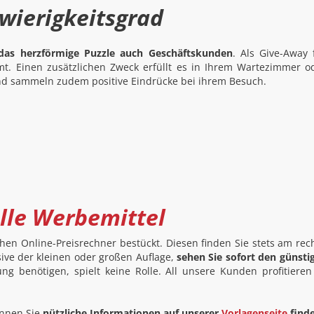
wierigkeitsgrad
das herzförmige Puzzle auch Geschäftskunden
. Als Give-Away 
t. Einen zusätzlichen Zweck erfüllt es in Ihrem Wartezimmer o
und sammeln zudem positive Eindrücke bei ihrem Besuch.
alle Werbemittel
en Online-Preisrechner bestückt. Diesen finden Sie stets am rec
sive der kleinen oder großen Auflage,
sehen Sie sofort den günst
ung benötigen, spielt keine Rolle. All unsere Kunden profitiere
können Sie
nützliche Informationen auf unserer
Vorlagenseite
find