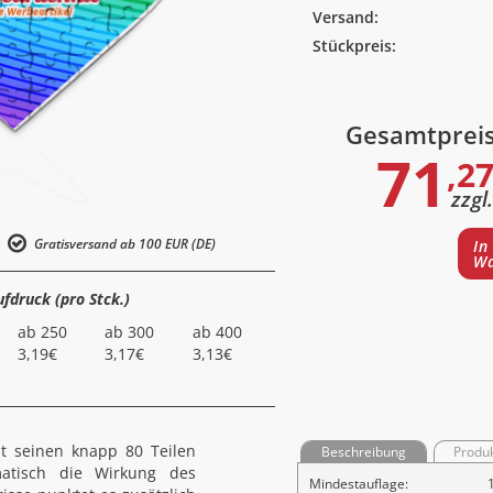
Versand:
Stückpreis:
Gesamtprei
71
,27
zzgl
Gratisversand ab 100 EUR (DE)
In
Wa
ufdruck (pro Stck.)
ab 250
ab 300
ab 400
3,19€
3,17€
3,13€
t seinen knapp 80 Teilen
Beschreibung
Produ
matisch die Wirkung des
Mindestauflage: