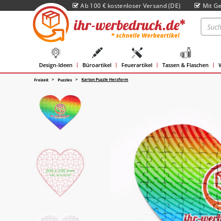
Ab 100 € kostenloser Versand (DE)
Mit Ge
Design-Ideen
Büroartikel
Feuerartikel
Tassen & Flaschen
Karton Puzzle Herzform
Freizeit
Puzzles