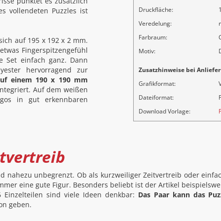
sse punktet es zusätzlich
Druckfläche:
s vollendeten Puzzles ist
Veredelung:
Farbraum:
ich auf 195 x 192 x 2 mm.
etwas Fingerspitzengefühl
Motiv:
te Set einfach ganz. Dann
yester hervorragend zur
Zusatzhinweise bei Anliefer
 auf einem 190 x 190 mm
Grafikformat:
integriert. Auf dem weißen
Dateiformat:
P
Logos in gut erkennbaren
Download Vorlage:
tvertreib
nd nahezu unbegrenzt. Ob als kurzweiliger Zeitvertreib oder einfa
mer eine gute Figur. Besonders beliebt ist der Artikel beispielswe
 Einzelteilen sind viele Ideen denkbar:
Das Paar kann das Puz
von geben.