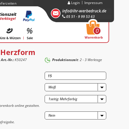
Login
Impressum
eferzeiten
info@ihr-werbedruck.de
ionszeit
05 51 - 9 99 53 63
Werktage!
0
Warenkorb
üte & Mützen
Sale
 Herzform
Art.-Nr.:
K50247
Produktionszeit
: 2 - 3 Werktage
Weiß
1seitig: Mehrfarbig
renkorb online gestalten.
Nein
sfreigabe.