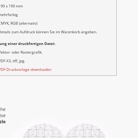
190 x 190 mm
mehrfarbig
CMYK, RGB (alternativ)
Details zum Aufdruck können Sie im Warenkorb angeben.
ung einer druckfertigen Datei:
Vektor- oder Rastergrafik.
DF-X3, tiff, jpg.
PDF-Druckvorlage downloaden
che
ise
zle