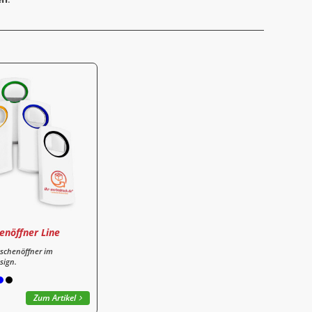
enöffner Line
aschenöffner im
sign.
Zum Artikel