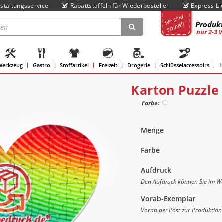
staltungsservice
Rabattstaffeln für Wiederbesteller
Express-Li
Wir sind
Produkt
schnell!
nur 2-3 
Werkzeug
Gastro
Stoffartikel
Freizeit
Drogerie
Schlüsselaccessoirs
H
Karton Puzzle
Farbe:
Menge
Farbe
Aufdruck
Den Aufdruck können Sie im Wa
Vorab-Exemplar
Vorab per Post zur Produktion