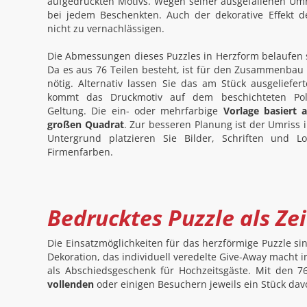
aufgedruckten Motivs. Wegen seiner ausgefallenen Umri
bei jedem Beschenkten. Auch der dekorative Effekt de
nicht zu vernachlässigen.
Die Abmessungen dieses Puzzles in Herzform belaufen s
Da es aus 76 Teilen besteht, ist für den Zusammenbau 
nötig. Alternativ lassen Sie das am Stück ausgeliefer
kommt das Druckmotiv auf dem beschichteten Pol
Geltung. Die ein- oder mehrfarbige
Vorlage basiert
großen Quadrat
. Zur besseren Planung ist der Umriss 
Untergrund platzieren Sie Bilder, Schriften und 
Firmenfarben.
Bedrucktes Puzzle als Zei
Die Einsatzmöglichkeiten für das herzförmige Puzzle si
Dekoration, das individuell veredelte Give-Away macht im
als Abschiedsgeschenk für Hochzeitsgäste. Mit den 76
vollenden
oder einigen Besuchern jeweils ein Stück da