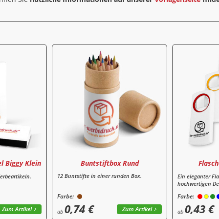
Buntstiftbox Rund
l Biggy Klein
Flasch
12 Buntstifte in einer runden Box.
erbeartikeln.
Ein eleganter Fl
hochwertigen De
Farbe:
Farbe:
0,74 €
0,43 €
Zum Artikel
Zum Artikel
ab
ab