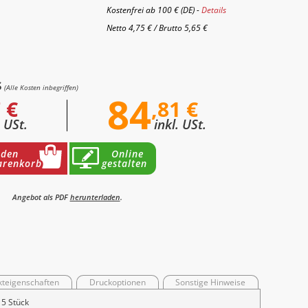
Kostenfrei ab 100 € (DE) -
Details
Netto
4,75 €
/
Brutto
5,65 €
s
(Alle Kosten inbegriffen)
84
 €
,81 €
. USt.
inkl. USt.
 den
Online
renkorb
gestalten
Angebot als PDF
herunterladen
.
kteigenschaften
Druckoptionen
Sonstige Hinweise
15 Stück