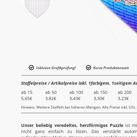
Inklusive Grafikprüfung!
Kurze Produktionszeit
Staffelpreise / Artikelpreise inkl. 1farbigem, 1seitigem A
ab 15
ab 50
ab 100
ab 150
ab 200
5,65€
3,82€
3,43€
3,30€
3,23€
Hinweis: Weitere Staffeln bei höheren Mengen. Alle Preise inkl. USt..
Unser beliebig veredeltes, herzförmiges Puzzle
ist mi
nicht ganz einfach zu lösen. Das verstärkt auto