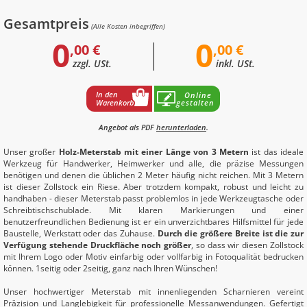
Gesamtpreis
(Alle Kosten inbegriffen)
0
0
,00 €
,00 €
zzgl. USt.
inkl. USt.
In den
Online
Warenkorb
gestalten
Angebot als PDF
herunterladen
.
Unser großer
Holz-Meterstab mit einer Länge von 3 Metern
ist das ideale
Werkzeug für Handwerker, Heimwerker und alle, die präzise Messungen
benötigen und denen die üblichen 2 Meter häufig nicht reichen. Mit 3 Metern
ist dieser Zollstock ein Riese. Aber trotzdem kompakt, robust und leicht zu
handhaben - dieser Meterstab passt problemlos in jede Werkzeugtasche oder
Schreibtischschublade. Mit klaren Markierungen und einer
benutzerfreundlichen Bedienung ist er ein unverzichtbares Hilfsmittel für jede
Baustelle, Werkstatt oder das Zuhause.
Durch die größere Breite ist die zur
Verfügung stehende Druckfläche noch größer
, so dass wir diesen Zollstock
mit Ihrem Logo oder Motiv einfarbig oder vollfarbig in Fotoqualität bedrucken
können. 1seitig oder 2seitig, ganz nach Ihren Wünschen!
Unser hochwertiger Meterstab mit innenliegenden Scharnieren vereint
Präzision und Langlebigkeit für professionelle Messanwendungen. Gefertigt