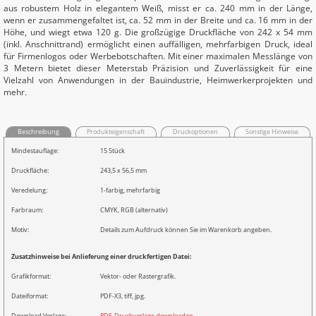
aus robustem Holz in elegantem Weiß, misst er ca. 240 mm in der Länge,
wenn er zusammengefaltet ist, ca. 52 mm in der Breite und ca. 16 mm in der
Höhe, und wiegt etwa 120 g. Die großzügige Druckfläche von 242 x 54 mm
(inkl. Anschnittrand) ermöglicht einen auffälligen, mehrfarbigen Druck, ideal
für Firmenlogos oder Werbebotschaften. Mit einer maximalen Messlänge von
3 Metern bietet dieser Meterstab Präzision und Zuverlässigkeit für eine
Vielzahl von Anwendungen in der Bauindustrie, Heimwerkerprojekten und
mehr.
Beschreibung
Produkteigenschaft
Druckoptionen
Sonstige Hinweise
Mindestauflage:
15 Stück
Druckfläche:
243,5 x 56,5 mm
Veredelung:
1-farbig, mehrfarbig
Farbraum:
CMYK, RGB (alternativ)
Motiv:
Details zum Aufdruck können Sie im Warenkorb angeben.
Zusatzhinweise bei Anlieferung einer druckfertigen Datei:
Grafikformat:
Vektor- oder Rastergrafik.
Dateiformat:
PDF-X3, tiff, jpg.
Download Vorlage:
PDF-Druckvorlage downloaden