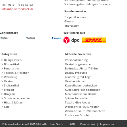
Stellenangebot - Midijob Druckerei
Tel.: 05 51 - 9 99 53 63
info@ihr-werbedruck.de
Kundenservice
Fragen & Antwort
Glossar
Impressum
Zahlungsart
Wir liefern mit
Kategorien
Aktuelle Favoriten
Design-Ideen
Personalisierung
Büroartikel
Gestaltungsservice
Feuerartikel
Bedruckte Abitur-T-Shirts
Tassen & Flaschen
Beauty Produkte
Werkzeug
Feuerzeug mit Logo
Gastro
Geschenkboxen
Stoffartikel
Kapselheber bedrucken
Freizeit
Kugelschreiber bedrucken
Drogerie
Merchandise für Bands
Schlüsselaccessoirs
Spitzer bedrucken
Hüte & Mützen
Textile Give-Aways
Sale
Werbeartikel zu Silvester
Werbeartikel zu Weihnachten
Zurück zur Schule
© ihr-werbedruck.de © 2025 Edition Buchholz GmbH
AGB
Datenschutz
Impressum