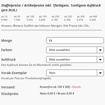
Staffelpreise / Artikelpreise inkl. 1farbigem, 1seitigem Aufdruck
(pro Stck.)
ab 15
ab 50
ab 100
ab 150
ab 200
ab 250
ab 300
ab 400
9,99€
7,54€
7,02€
6,84€
6,76€
6,70€
6,67€
6,63€
Hinweis: Weitere Staffeln bei höheren Mengen. Alle Preise inkl. USt..
Menge
Farben
Bitte auswählen
Aufdruck
Bitte auswählen
Den Aufdruck können Sie im Warenkorb online gestalten.
Vorab-Exemplar
Nein
Vorab per Post zur Produktionsfreigabe.
Versand:
Kostenfrei ab 100 € (DE) -
Details
Stückpreis:
Netto
0,00 €
/
Brutto
0,00 €