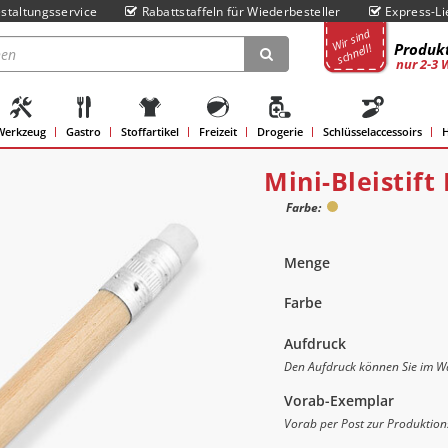
staltungsservice
Rabattstaffeln für Wiederbesteller
Express-Li
Wir sind
Produkt
schnell!
nur 2-3 
Werkzeug
Gastro
Stoffartikel
Freizeit
Drogerie
Schlüsselaccessoirs
H
Mini-Bleistift
Farbe:
Menge
Farbe
Aufdruck
Den Aufdruck können Sie im Wa
Vorab-Exemplar
Vorab per Post zur Produktion