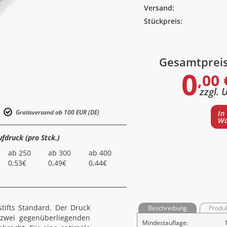
Versand:
Stückpreis:
Gesamtprei
0
,00 
zzgl. 
Gratisversand ab 100 EUR (DE)
In
Wa
ufdruck (pro Stck.)
ab 250
ab 300
ab 400
0,53€
0,49€
0,44€
istifts Standard. Der Druck
Beschreibung
Produ
 zwei gegenüberliegenden
Mindestauflage: