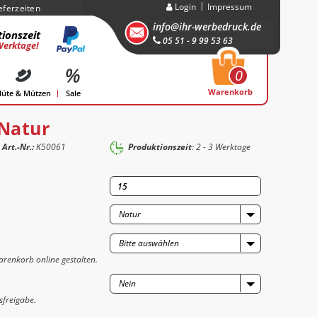
Login
Impressum
eferzeiten
info@ihr-werbedruck.de
ionszeit
05 51 - 9 99 53 63
Werktage!
0
Warenkorb
üte & Mützen
Sale
 Natur
Art.-Nr.:
K50061
Produktionszeit
: 2 - 3 Werktage
Natur
Bitte auswählen
renkorb online gestalten.
Nein
sfreigabe.