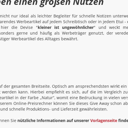
aben einen großen Nutzen
icht nur ideal als leichter Begleiter für schnelle Notizen unterw
arendes Werbeartikel auf jedem Schreibtisch oder in jedem Etui - 
 hier die Devise "
kleiner ist ungewöhnlicher
" und weckt m
onders gerne und häufig als Werbeträger genutzt, der verede
nstiger Werbeartikel des Alltages bewährt.
 auf der gesamten Breitseite. Optisch am ansprechendsten wirkt ein
t werden kann. Hierbei empfiehlt es sich, auf die im Vergleich z
beartikel in der Farbe „Natur“, womit eine Bedruckung in vielen ver
nserem Online-Preisrechner können Sie dieses Give Away schon ab 
 und schnelle Produktions- und Lieferzeit gewährleisten.
können Sie
nützliche Informationen auf unserer
Vorlagenseite
find