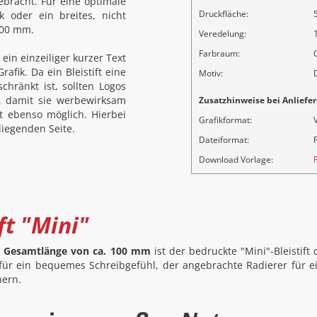
gebracht. Für eine optimale
Druckfläche:
 oder ein breites, nicht
100 mm.
Veredelung:
Farbraum:
ein einzeiliger kurzer Text
afik. Da ein Bleistift eine
Motiv:
chränkt ist, sollten Logos
, damit sie werbewirksam
Zusatzhinweise bei Anliefer
t ebenso möglich. Hierbei
Grafikformat:
liegenden Seite.
Dateiformat:
P
Download Vorlage:
ft "Mini"
r
Gesamtlänge von ca. 100 mm
ist der bedruckte "Mini"-Bleistift 
 für ein bequemes Schreibgefühl, der angebrachte Radierer für e
hern.