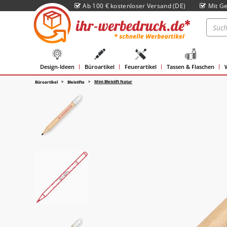
Ab 100 € kostenloser Versand (DE)
Mit Ge
Design-Ideen
Büroartikel
Feuerartikel
Tassen & Flaschen
Mini-Bleistift Natur
Büroartikel
Bleistifte