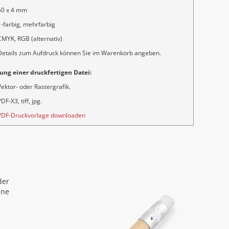
50 x 4 mm
1-farbig, mehrfarbig
CMYK, RGB (alternativ)
Details zum Aufdruck können Sie im Warenkorb angeben.
ung einer druckfertigen Datei:
Vektor- oder Rastergrafik.
DF-X3, tiff, jpg.
PDF-Druckvorlage downloaden
der
ine