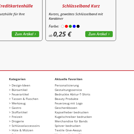
Kreditkartenhülle
Schlüsselband Kurz
utzhülle für Ihre
Kurzes, gewebtes Schlüsselband mit
Karabiner
Farbe:
0,25 €
Zum Artikel
Zum Artikel
ab
Kategorien
Aktuelle Favoriten
Design-Ideen
Personalisierung
Büroartikel
Gestaltungsservice
Feuerartikel
Bedruckte Abitur-T-Shirts
Tassen & Flaschen
Beauty Produkte
Werkzeug
Feuerzeug mit Logo
Gastro
Geschenkboxen
Stoffartikel
Kapselheber bedrucken
Freizeit
Kugelschreiber bedrucken
Drogerie
Merchandise für Bands
Schlüsselaccessoirs
Spitzer bedrucken
Hüte & Mützen
Textile Give-Aways