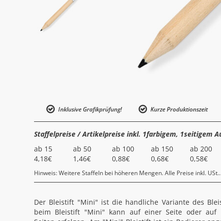
Inklusive Grafikprüfung!
Kurze Produktionszeit
Staffelpreise / Artikelpreise inkl. 1farbigem, 1seitigem A
ab 15
ab 50
ab 100
ab 150
ab 200
4,18€
1,46€
0,88€
0,68€
0,58€
Hinweis: Weitere Staffeln bei höheren Mengen. Alle Preise inkl. USt..
Der Bleistift "Mini" ist die handliche Variante des Ble
beim Bleistift "Mini" kann auf einer Seite oder auf