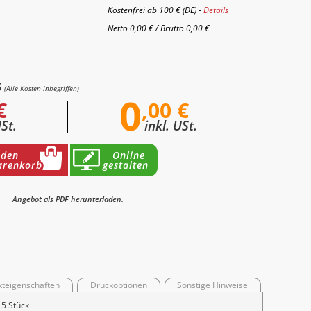
Kostenfrei ab 100 € (DE) -
Details
Netto
0,00 €
/
Brutto
0,00 €
s
(Alle Kosten inbegriffen)
0
€
,00 €
USt.
inkl. USt.
 den
Online
renkorb
gestalten
Angebot als PDF
herunterladen
.
kteigenschaften
Druckoptionen
Sonstige Hinweise
15 Stück