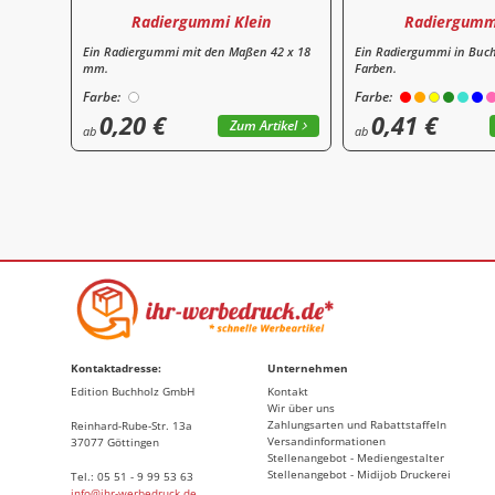
Radiergummi Klein
Radiergumm
Ein Radiergummi mit den Maßen 42 x 18
Ein Radiergummi in Buch
mm.
Farben.
Farbe:
Farbe:
0,20 €
0,41 €
Zum Artikel
ab
ab
Kontaktadresse:
Unternehmen
Edition Buchholz GmbH
Kontakt
Wir über uns
Zahlungsarten und Rabattstaffeln
Reinhard-Rube-Str. 13a
Versandinformationen
37077 Göttingen
Stellenangebot - Mediengestalter
Stellenangebot - Midijob Druckerei
Tel.: 05 51 - 9 99 53 63
info@ihr-werbedruck.de