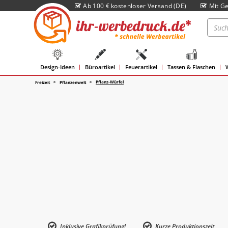
Ab 100 € kostenloser Versand (DE)
Mit Ge
Design-Ideen
Büroartikel
Feuerartikel
Tassen & Flaschen
Pflanz-Würfel
Freizeit
Pflanzenwelt
Inklusive Grafikprüfung!
Kurze Produktionszeit