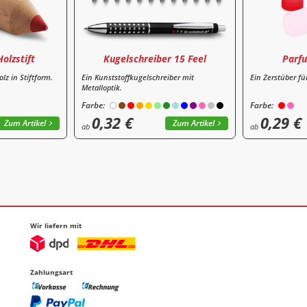
olzstift
Kugelschreiber 15 Feel
Parf
lz in Stiftform.
Ein Kunststoffkugelschreiber mit
Ein Zerstüber fü
Metalloptik.
Farbe:
Farbe:
0,32 €
0,29 €
Zum Artikel
Zum Artikel
ab
ab
Wir liefern mit
Zahlungsart