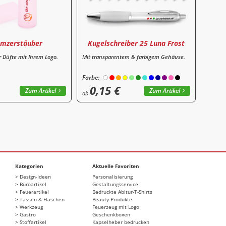
umzerstäuber
Kugelschreiber 25 Luna Frost
r Düfte mit Ihrem Logo.
Mit transparentem & farbigem Gehäuse.
Farbe:
0,15 €
Zum Artikel
Zum Artikel
ab
Kategorien
Aktuelle Favoriten
Design-Ideen
Personalisierung
Büroartikel
Gestaltungsservice
Feuerartikel
Bedruckte Abitur-T-Shirts
Tassen & Flaschen
Beauty Produkte
Werkzeug
Feuerzeug mit Logo
Gastro
Geschenkboxen
Stoffartikel
Kapselheber bedrucken