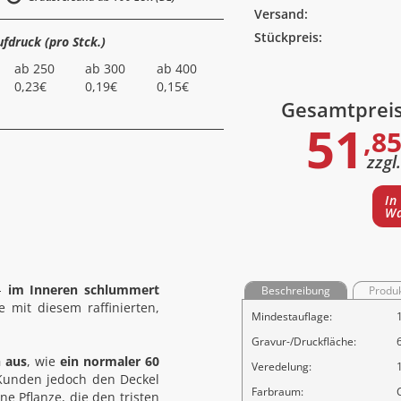
Versand:
Stückpreis:
ufdruck (pro Stck.)
ab 250
ab 300
ab 400
0,23€
0,19€
0,15€
Gesamtprei
51
,85
zzgl
In
Wa
 -
im Inneren schlummert
Beschreibung
Produ
 mit diesem raffinierten,
Mindestauflage:
Gravur-/Druckfläche:
h aus
, wie
ein normaler 60
Veredelung:
Kunden jedoch den Deckel
Farbraum:
e Pflanze, die den tristen