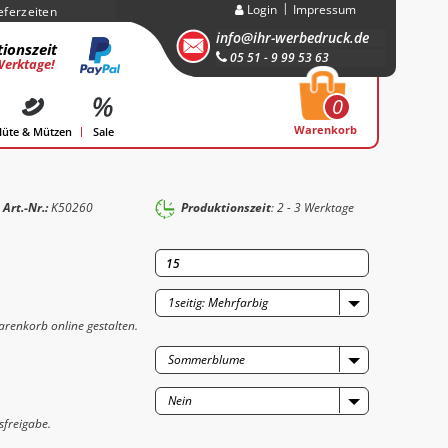
Login
Impressum
eferzeiten
info@ihr-werbedruck.de
ionszeit
05 51 - 9 99 53 63
Werktage!
0
Warenkorb
üte & Mützen
Sale
Art.-Nr.:
K50260
Produktionszeit
: 2 - 3 Werktage
1seitig: Mehrfarbig
renkorb online gestalten.
Sommerblume
Nein
sfreigabe.