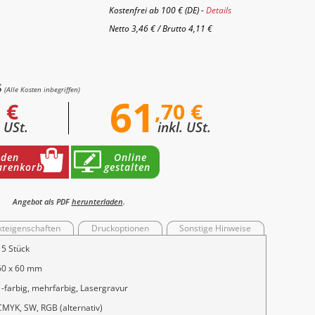
Kostenfrei ab 100 € (DE) -
Details
Netto
3,46 €
/
Brutto
4,11 €
s
(Alle Kosten inbegriffen)
61
 €
,70 €
. USt.
inkl. USt.
 den
Online
renkorb
gestalten
Angebot als PDF
herunterladen
.
kteigenschaften
Druckoptionen
Sonstige Hinweise
15 Stück
60 x 60 mm
1-farbig, mehrfarbig, Lasergravur
CMYK, SW, RGB (alternativ)