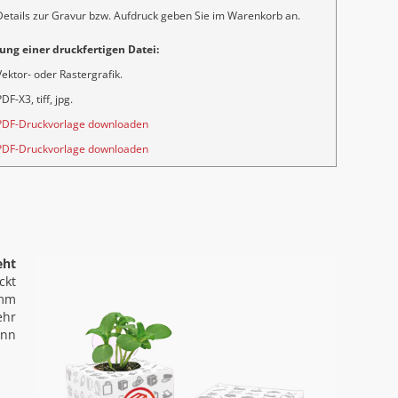
Details zur Gravur bzw. Aufdruck geben Sie im Warenkorb an.
ung einer druckfertigen Datei:
Vektor- oder Rastergrafik.
DF-X3, tiff, jpg.
PDF-Druckvorlage downloaden
PDF-Druckvorlage downloaden
eht
ckt
 mm
ehr
ann