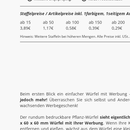
Staffelpreise / Artikelpreise inkl. 1farbigem, 1seitigem A
ab 15
ab 50
ab 100
ab 150
ab 200
3,89€
1,17€
0,58€
0,39€
0,29€
Hinweis: Weitere Staffeln bei höheren Mengen. Alle Preise inkl. USt..
Beim ersten Blick ein einfacher Würfel mit Werbung
jedoch mehr!
Überraschen Sie sich selbst und Andere
wachsenden Werbegeschenk!
Der rundum bedruckbare Pflanz-Würfel
sieht eigentlic
x 60 x 60 mm Würfel mit Ihrer Werbung
. Wenn Ihre 
entfernen und gießen, wächst aus dem Würfel eine klein