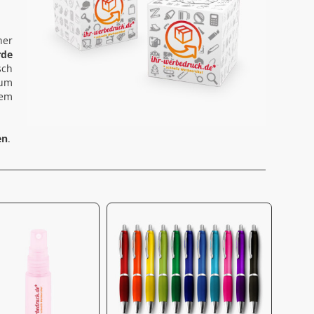
her
rde
sch
zum
dem
en
.