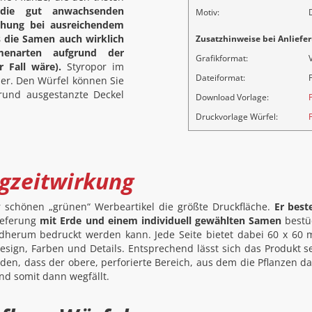
 die gut anwachsenden
Motiv:
chung bei ausreichendem
s die Samen auch wirklich
Zusatzhinweise bei Anliefer
menarten aufgrund der
Grafikformat:
 Fall wäre).
Styropor im
Dateiformat:
P
er. Den Würfel können Sie
rund ausgestanzte Deckel
Download Vorlage:
Druckvorlage Würfel:
ngzeitwirkung
r schönen „grünen“ Werbeartikel die größte Druckfläche.
Er best
lieferung
mit Erde und einem individuell gewählten Samen
bestü
ndherum bedruckt werden kann. Jede Seite bietet dabei 60 x 60
sign, Farben und Details. Entsprechend lässt sich das Produkt s
erden, dass der obere, perforierte Bereich, aus dem die Pflanzen d
d somit dann wegfällt.