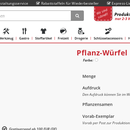
staltungsservice
Rabattstaffeln für Wiederbesteller
Express-Li
Wir sind
Produkt
schnell!
nur 2-3 
Werkzeug
Gastro
Stoffartikel
Freizeit
Drogerie
Schlüsselaccessoirs
H
Pflanz-Würfel
Farbe:
Menge
Aufdruck
Den Aufdruck können Sie im Wa
Pflanzensamen
Vorab-Exemplar
Vorab per Post zur Produktion
Gratisversand ab 100 EUR (DE)