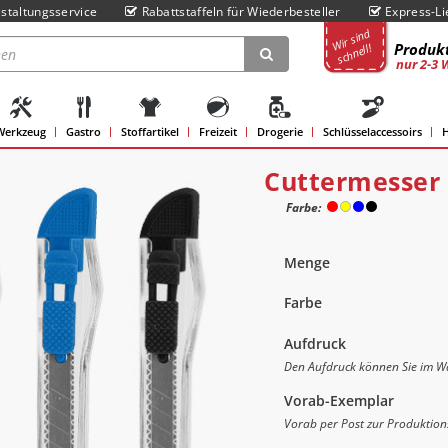
staltungsservice
Rabattstaffeln für Wiederbesteller
Express-Li
Wir sind
Produkt
schnell!
nur 2-3 
Werkzeug
Gastro
Stoffartikel
Freizeit
Drogerie
Schlüsselaccessoirs
H
Cuttermesser 
Farbe:
Menge
Farbe
Aufdruck
Den Aufdruck können Sie im Wa
Vorab-Exemplar
Vorab per Post zur Produktion