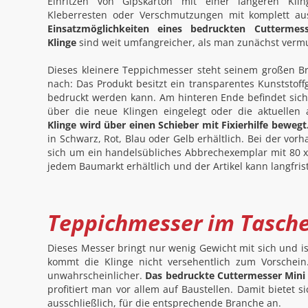
Einritzen von Gipskarton mit einer längeren Kl
Kleberresten oder Verschmutzungen mit komplett a
Einsatzmöglichkeiten eines bedruckten Cuttermes
Klinge
sind weit umfangreicher, als man zunächst verm
Dieses kleinere Teppichmesser steht seinem großen Bru
nach: Das Produkt besitzt ein transparentes Kunststof
bedruckt werden kann. Am hinteren Ende befindet sic
über die neue Klingen eingelegt oder die aktuelle
Klinge wird über einen Schieber mit Fixierhilfe bewegt
in Schwarz, Rot, Blau oder Gelb erhältlich. Bei der vor
sich um ein handelsübliches Abbrechexemplar mit 80 x 
jedem Baumarkt erhältlich und der Artikel kann langfri
Teppichmesser im Tasch
Dieses Messer bringt nur wenig Gewicht mit sich und i
kommt die Klinge nicht versehentlich zum Vorschein
unwahrscheinlicher.
Das bedruckte Cuttermesser Mini 
profitiert man vor allem auf Baustellen. Damit bietet
ausschließlich, für die entsprechende Branche an.