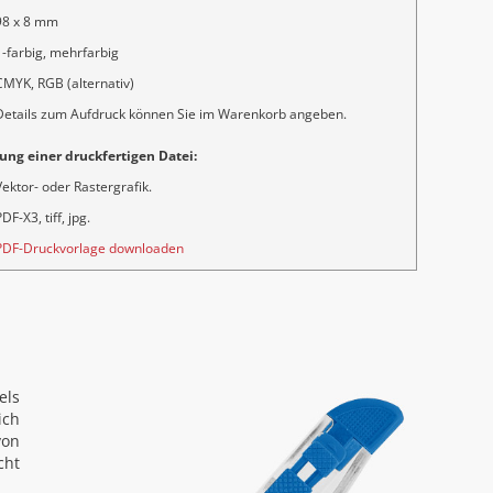
98 x 8 mm
1-farbig, mehrfarbig
CMYK, RGB (alternativ)
Details zum Aufdruck können Sie im Warenkorb angeben.
ung einer druckfertigen Datei:
Vektor- oder Rastergrafik.
DF-X3, tiff, jpg.
PDF-Druckvorlage downloaden
els
ich
on
cht