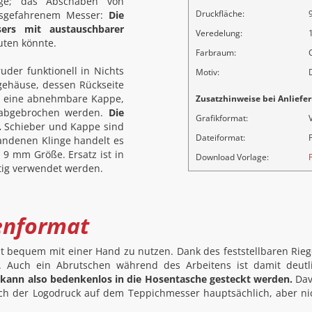
inge; das Abschaben von
Druckfläche:
usgefahrenem Messer:
Die
sers mit austauschbarer
Veredelung:
uten könnte.
Farbraum:
der funktionell in Nichts
Motiv:
fgehäuse, dessen Rückseite
h eine abnehmbare Kappe,
Zusatzhinweise bei Anliefer
n abgebrochen werden.
Die
Grafikformat:
.
Schieber und Kappe sind
Dateiformat:
P
handenen Klinge handelt es
9 mm Größe. Ersatz ist in
Download Vorlage:
stig verwendet werden.
enformat
st bequem mit einer Hand zu nutzen. Dank des feststellbaren Rieg
. Auch ein Abrutschen während des Arbeitens ist damit deutl
kann also bedenkenlos in die Hosentasche gesteckt werden.
Dav
 sich der Logodruck auf dem Teppichmesser hauptsächlich, aber ni