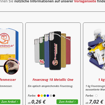
können Sie
nützliche Informationen auf unserer
Vorlagenseite
find
ifenmesser
Feuerzeug 18 Metallic One
1 kg
ifenmesser.
Ein optisch ansprechendes Feuerzeug.
1 kg Feuerzeuge
aussortierte Wa
Farbe:
Farbe:
0,26 €
7,02 €
Zum Artikel
Zum Artikel
ab
ab