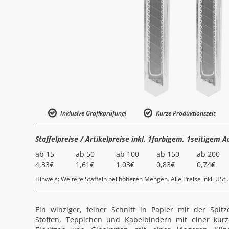
Inklusive Grafikprüfung!
Kurze Produktionszeit
Staffelpreise / Artikelpreise inkl. 1farbigem, 1seitigem A
ab 15
ab 50
ab 100
ab 150
ab 200
4,33€
1,61€
1,03€
0,83€
0,74€
Hinweis: Weitere Staffeln bei höheren Mengen. Alle Preise inkl. USt..
Ein winziger, feiner Schnitt in Papier mit der Spit
Stoffen, Teppichen und Kabelbindern mit einer kurz