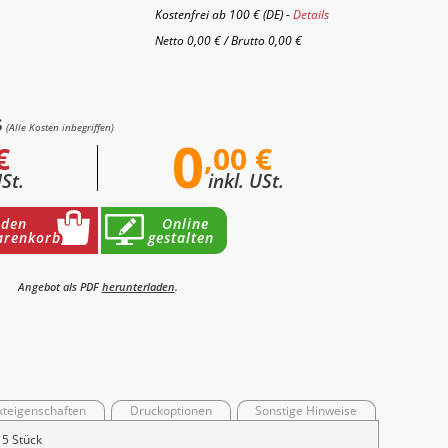
Kostenfrei ab 100 € (DE) -
Details
Netto
0,00 €
/
Brutto
0,00 €
s
(Alle Kosten inbegriffen)
0
€
,00 €
USt.
inkl. USt.
 den
Online
renkorb
gestalten
Angebot als PDF
herunterladen
.
kteigenschaften
Druckoptionen
Sonstige Hinweise
15 Stück