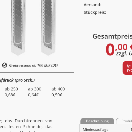
Versand:
Stückpreis:
Gesamtprei
0
,00 
zzgl. 
Gratisversand ab 100 EUR (DE)
In
Wa
ufdruck (pro Stck.)
ab 250
ab 300
ab 400
0,68€
0,64€
0,59€
ze; das Durchtrennen von
Beschreibung
Produ
en, festen Schneide, das
Mindestauflage: