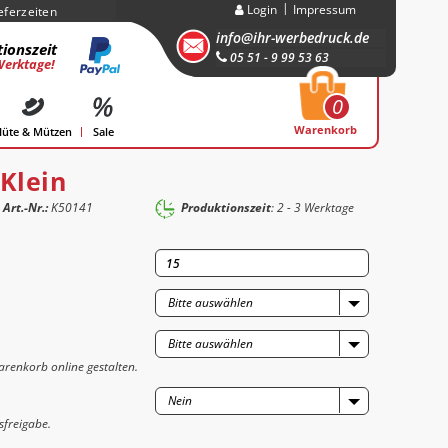
Login
Impressum
eferzeiten
info@ihr-werbedruck.de
ionszeit
05 51 - 9 99 53 63
Werktage!
0
Warenkorb
üte & Mützen
Sale
Klein
Art.-Nr.:
K50141
Produktionszeit
: 2 - 3 Werktage
Bitte auswählen
Bitte auswählen
renkorb online gestalten.
Nein
sfreigabe.