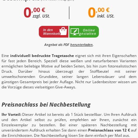
0
0
,00 €
,00 €
zzgl. USt.
inkl. USt.
In den
Online
Warenkorb
gestalten
Angebot als PDF
herunterladen
.
Eine
individuell bedruckte Tragetasche
eignet sich mit ihren Eigenschaften
für fast jeden Bereich. Speziell diese weißen und naturfarbenen Varianten
ermöglichen beliebige Motive auf beiden Seiten, bis hin zum fotorealistischen
Druck. Darüber hinaus überzeugt der Stoffbeutel mit seiner
umweltschonenden Grundidee, seiner langen Lebensdauer und dem
günstigen Gesamtpreis bei jeder Auflage. Nicht nur Ladenbesitzer wissen um
die Vorzüge dieses vielseitigen Give-Aways.
Preisnachlass bei Nachbestellung
Ihr Vorteil:
Dieser Artikel ist bereits ab 1 Stück bestellbar. Um Ihren Aufdruck
und den Artikel selbst zu prüfen, empfehlen wir Ihnen, zunächst ein
Einzelexemplar zu bestellen. Bei einer späteren Nachbestellung mit
unverändertem Aufdruck erhalten Sie dann einen
Preisnachlass von 12 €
auf
die Einrichtkosten. Die Nachbestellung lösen Sie dann einfach per Mail aus.