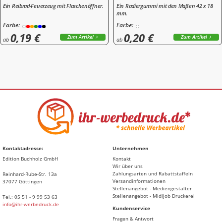
Ein Reibrad-Feuerzeug mit Flaschenöffner.
Ein Radiergummi mit den Maßen 42 x 18
mm.
Farbe:
Farbe:
0,19 €
0,20 €
Zum Artikel
Zum Artikel
ab
ab
Kontaktadresse:
Unternehmen
Edition Buchholz GmbH
Kontakt
Wir über uns
Zahlungsarten und Rabattstaffeln
Reinhard-Rube-Str. 13a
Versandinformationen
37077 Göttingen
Stellenangebot - Mediengestalter
Stellenangebot - Midijob Druckerei
Tel.: 05 51 - 9 99 53 63
info@ihr-werbedruck.de
Kundenservice
Fragen & Antwort