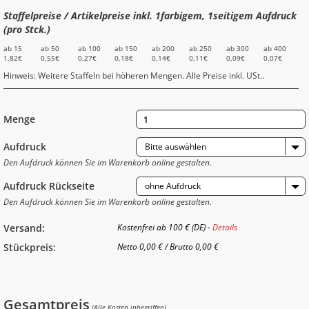
Staffelpreise / Artikelpreise inkl. 1farbigem, 1seitigem Aufdruck
(pro Stck.)
ab 15
ab 50
ab 100
ab 150
ab 200
ab 250
ab 300
ab 400
1,82€
0,55€
0,27€
0,18€
0,14€
0,11€
0,09€
0,07€
Hinweis: Weitere Staffeln bei höheren Mengen. Alle Preise inkl. USt..
Menge
Aufdruck
Bitte auswählen
Den Aufdruck können Sie im Warenkorb online gestalten.
Aufdruck Rückseite
ohne Aufdruck
Den Aufdruck können Sie im Warenkorb online gestalten.
Versand:
Kostenfrei ab 100 € (DE) -
Details
Stückpreis:
Netto
0,00 €
/
Brutto
0,00 €
Gesamtpreis
(Alle Kosten inbegriffen)