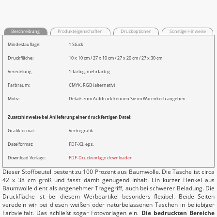
Beschreibung
Produkteigenschaften
Druckoptionen
Sonstige Hinweise
Mindestauflage:
1 Stück
Druckfläche:
10 x 10 cm / 27 x 10 cm / 27 x 20 cm / 27 x 30 cm
Veredelung:
1-farbig, mehrfarbig
Farbraum:
CMYK, RGB (alternativ)
Motiv:
Details zum Aufdruck können Sie im Warenkorb angeben.
Zusatzhinweise bei Anlieferung einer druckfertigen Datei:
Grafikformat:
Vectorgrafik.
Dateiformat:
PDF-X3, eps.
Download Vorlage:
PDF-Druckvorlage downloaden
Dieser Stoffbeutel besteht zu 100 Prozent aus Baumwolle. Die Tasche ist circa
42 x 38 cm groß und fasst damit genügend Inhalt. Ein kurzer Henkel aus
Baumwolle dient als angenehmer Tragegriff, auch bei schwerer Beladung. Die
Druckfläche ist bei diesem Werbeartikel besonders flexibel. Beide Seiten
veredeln wir bei diesen weißen oder naturbelassenen Taschen in beliebiger
Farbvielfalt. Das schließt sogar Fotovorlagen ein.
Die bedruckten Bereiche