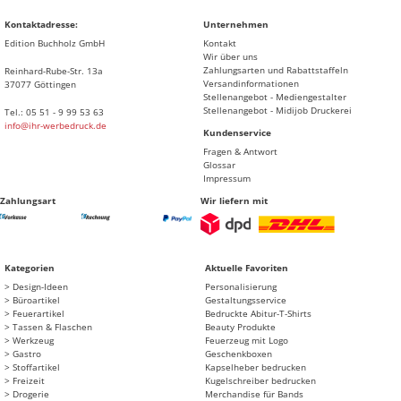
Kontaktadresse:
Unternehmen
Edition Buchholz GmbH
Kontakt
Wir über uns
Zahlungsarten und Rabattstaffeln
Reinhard-Rube-Str. 13a
Versandinformationen
37077 Göttingen
Stellenangebot - Mediengestalter
Stellenangebot - Midijob Druckerei
Tel.: 05 51 - 9 99 53 63
info@ihr-werbedruck.de
Kundenservice
Fragen & Antwort
Glossar
Impressum
Zahlungsart
Wir liefern mit
Kategorien
Aktuelle Favoriten
Design-Ideen
Personalisierung
Büroartikel
Gestaltungsservice
Feuerartikel
Bedruckte Abitur-T-Shirts
Tassen & Flaschen
Beauty Produkte
Werkzeug
Feuerzeug mit Logo
Gastro
Geschenkboxen
Stoffartikel
Kapselheber bedrucken
Freizeit
Kugelschreiber bedrucken
Drogerie
Merchandise für Bands