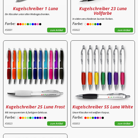
Kugelschreiber 1 Luna
Kugelschreiber 23 Luna
Vollfarbe
Ein Klassiker unter allen Werbegeschenken.
In vielen verschiedenen bunten Farben.
Farbe:
Farbe:
K50001
K50022
zum Artikel
zum Artikel
Kugelschreiber 25 Luna Frost
Kugelschreiber 55 Luna White
Mit transparentem & farbigem Gehäuse.
Unser Klassiker mit weißem Korpus.
Farbe:
Farbe:
K50023
K50053
zum Artikel
zum Artikel