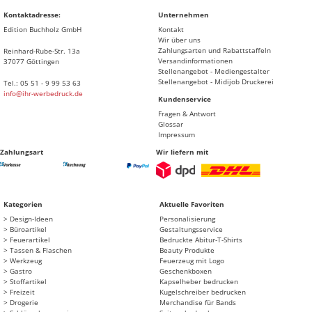
Kontaktadresse:
Unternehmen
Edition Buchholz GmbH
Kontakt
Wir über uns
Zahlungsarten und Rabattstaffeln
Reinhard-Rube-Str. 13a
Versandinformationen
37077 Göttingen
Stellenangebot - Mediengestalter
Stellenangebot - Midijob Druckerei
Tel.: 05 51 - 9 99 53 63
info@ihr-werbedruck.de
Kundenservice
Fragen & Antwort
Glossar
Impressum
Zahlungsart
Wir liefern mit
Kategorien
Aktuelle Favoriten
Design-Ideen
Personalisierung
Büroartikel
Gestaltungsservice
Feuerartikel
Bedruckte Abitur-T-Shirts
Tassen & Flaschen
Beauty Produkte
Werkzeug
Feuerzeug mit Logo
Gastro
Geschenkboxen
Stoffartikel
Kapselheber bedrucken
Freizeit
Kugelschreiber bedrucken
Drogerie
Merchandise für Bands