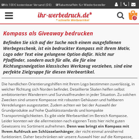
Ab 100 € kostenloser Versand (DE)
Rabattstaffeln für Wiederbesteller
Express-Lieferzeiten
0
Kompass als Giveaway bedrucken
Befinden Sie sich auf der Suche nach einem ausgefallenen
Werbegeschenk, ist ein bedruckter Kompass mit Ihrem Motiv,
Logo oder Text eine gelungene Option dafür. Nicht nur
Pfadfinder, sondern auch für alle, die für eine
Richtungsnavigation klassisches Werkzeug vorziehen, sind eine
perfekte Zielgruppe für diesen Werbeartikel.
Die handlichen Orientierungshilfen mit Ihrem Logo bestimmen zuverlässig, in
welcher Richtung sich Norden befindet. Detaillierte Skalen helfen selbst
ambitionierten Wanderern und Survivalfreunden in jeder Situation. Zu solchen
Zwecken sind unsere Kompasse mit robusten Gehäusen und haltbaren
Veredelungen ausgestattet. Zudem achten wir bei der Auswahl der
Grundprodukte auf hohe Qualitätsstandards und kompakte
Transportmöglichkeiten. Es gibt viele Werbeartikel im Bereich Kompasse.
Leider konnten wir die allermeisten nach eigenen Tests hier nicht guten
Gewissens ins Sortiment aufnehmen.
Denn was bringt ein Kompass mit
Ihrem Aufdruck am Schlüsselanhänger
, der nicht einmal annähernd
funktioniert. Daher beschränken wir unsere Auswahl hier auf die Kompasse,