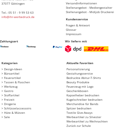
Versandinformationen
37077 Göttingen
Stellenangebot - Mediengestalter
Stellenangebot - Midijob Druckerei
Tel.: 05 51 - 9 99 53 63
info@ihr-werbedruck.de
Kundenservice
Fragen & Antwort
Glossar
Impressum
Zahlungsart
Wir liefern mit
Kategorien
Aktuelle Favoriten
Design-Ideen
Personalisierung
Büroartikel
Gestaltungsservice
Feuerartikel
Bedruckte Abitur-T-Shirts
Tassen & Flaschen
Beauty Produkte
Werkzeug
Feuerzeug mit Logo
Gastro
Geschenkboxen
Stoffartikel
Kapselheber bedrucken
Freizeit
Kugelschreiber bedrucken
Drogerie
Merchandise für Bands
Schlüsselaccessoirs
Spitzer bedrucken
Hüte & Mützen
Textile Give-Aways
Sale
Werbeartikel zu Silvester
Werbeartikel zu Weihnachten
Zurück zur Schule