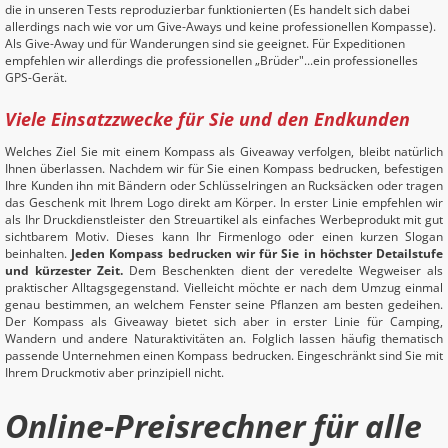
die in unseren Tests reproduzierbar funktionierten (Es handelt sich dabei
allerdings nach wie vor um Give-Aways und keine professionellen Kompasse).
Als Give-Away und für Wanderungen sind sie geeignet. Für Expeditionen
empfehlen wir allerdings die professionellen „Brüder"...ein professionelles
GPS-Gerät.
Viele Einsatzzwecke für Sie und den Endkunden
Welches Ziel Sie mit einem Kompass als Giveaway verfolgen, bleibt natürlich
Ihnen überlassen. Nachdem wir für Sie einen Kompass bedrucken, befestigen
Ihre Kunden ihn mit Bändern oder Schlüsselringen an Rucksäcken oder tragen
das Geschenk mit Ihrem Logo direkt am Körper. In erster Linie empfehlen wir
als Ihr Druckdienstleister den Streuartikel als einfaches Werbeprodukt mit gut
sichtbarem Motiv. Dieses kann Ihr Firmenlogo oder einen kurzen Slogan
beinhalten.
Jeden Kompass bedrucken wir für Sie in höchster Detailstufe
und kürzester Zeit.
Dem Beschenkten dient der veredelte Wegweiser als
praktischer Alltagsgegenstand. Vielleicht möchte er nach dem Umzug einmal
genau bestimmen, an welchem Fenster seine Pflanzen am besten gedeihen.
Der Kompass als Giveaway bietet sich aber in erster Linie für Camping,
Wandern und andere Naturaktivitäten an. Folglich lassen häufig thematisch
passende Unternehmen einen Kompass bedrucken. Eingeschränkt sind Sie mit
Ihrem Druckmotiv aber prinzipiell nicht.
Online-Preisrechner für alle