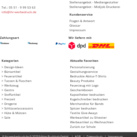
Stellenangebot - Mediengestalter
Stellenangebot - Midijob Druckerei
Tel.: 05 51 - 9 99 53 63
info@ihr-werbedruck.de
Kundenservice
Fragen & Antwort
Glossar
Impressum
Zahlungsart
Wir liefern mit
Kategorien
Aktuelle Favoriten
Design-Ideen
Personalisierung
Büroartikel
Gestaltungsservice
Feuerartikel
Bedruckte Abitur-T-Shirts
Tassen & Flaschen
Beauty Produkte
Werkzeug
Feuerzeug mit Logo
Gastro
Geschenkboxen
Stoffartikel
Kapselheber bedrucken
Freizeit
Kugelschreiber bedrucken
Drogerie
Merchandise für Bands
Schlüsselaccessoirs
Spitzer bedrucken
Hüte & Mützen
Textile Give-Aways
Sale
Werbeartikel zu Silvester
Werbeartikel zu Weihnachten
Zurück zur Schule
© ihr-werbedruck.de © 2025 Edition Buchholz GmbH
AGB
Datenschutz
Impressum