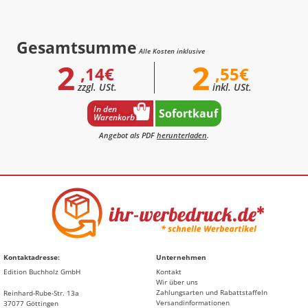
Gesamtsumme
Alle Kosten inklusive
2
2
,14€
,55€
zzgl. USt.
inkl. USt.
In den
Sofortkauf
Warenkorb
Angebot als PDF
herunterladen
.
Kontaktadresse:
Unternehmen
Edition Buchholz GmbH
Kontakt
Wir über uns
Zahlungsarten und Rabattstaffeln
Reinhard-Rube-Str. 13a
Versandinformationen
37077 Göttingen