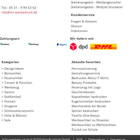
Stellenangebot - Mediengestalter
Stellenangebot - Midijob Druckerei
Tel.: 05 51 - 9 99 53 63
info@ihr-werbedruck.de
Kundenservice
Fragen & Antwort
Glossar
Impressum
Zahlungsart
Wir liefern mit
Kategorien
Aktuelle Favoriten
Design-Ideen
Personalisierung
Büroartikel
Gestaltungsservice
Feuerartikel
Bedruckte Abitur-T-Shirts
Tassen & Flaschen
Beauty Produkte
Werkzeug
Feuerzeug mit Logo
Gastro
Geschenkboxen
Stoffartikel
Kapselheber bedrucken
Freizeit
Kugelschreiber bedrucken
Drogerie
Merchandise für Bands
Schlüsselaccessoirs
Spitzer bedrucken
Hüte & Mützen
Textile Give-Aways
Sale
Werbeartikel zu Silvester
Werbeartikel zu Weihnachten
Zurück zur Schule
© ihr-werbedruck.de © 2025 Edition Buchholz GmbH
AGB
Datenschutz
Impressum