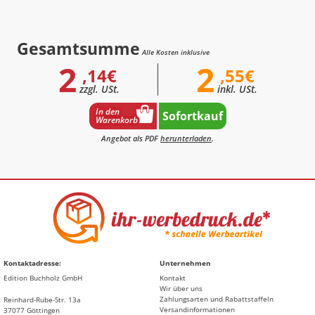
Gesamtsumme
Alle Kosten inklusive
2
2
,14€
,55€
zzgl. USt.
inkl. USt.
In den
Sofortkauf
Warenkorb
Angebot als PDF
herunterladen
.
Kontaktadresse:
Unternehmen
Edition Buchholz GmbH
Kontakt
Wir über uns
Zahlungsarten und Rabattstaffeln
Reinhard-Rube-Str. 13a
Versandinformationen
37077 Göttingen