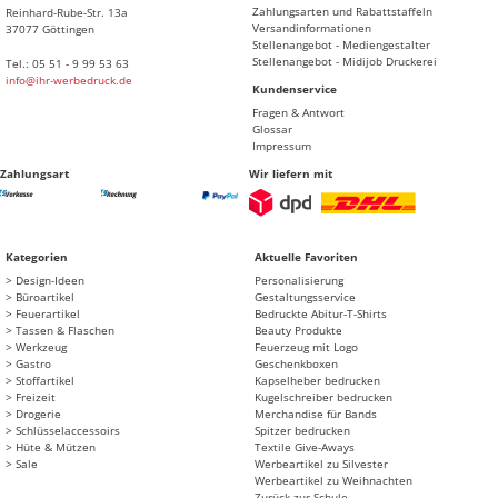
Zahlungsarten und Rabattstaffeln
Reinhard-Rube-Str. 13a
Versandinformationen
37077 Göttingen
Stellenangebot - Mediengestalter
Stellenangebot - Midijob Druckerei
Tel.: 05 51 - 9 99 53 63
info@ihr-werbedruck.de
Kundenservice
Fragen & Antwort
Glossar
Impressum
Zahlungsart
Wir liefern mit
Kategorien
Aktuelle Favoriten
Design-Ideen
Personalisierung
Büroartikel
Gestaltungsservice
Feuerartikel
Bedruckte Abitur-T-Shirts
Tassen & Flaschen
Beauty Produkte
Werkzeug
Feuerzeug mit Logo
Gastro
Geschenkboxen
Stoffartikel
Kapselheber bedrucken
Freizeit
Kugelschreiber bedrucken
Drogerie
Merchandise für Bands
Schlüsselaccessoirs
Spitzer bedrucken
Hüte & Mützen
Textile Give-Aways
Sale
Werbeartikel zu Silvester
Werbeartikel zu Weihnachten
Zurück zur Schule