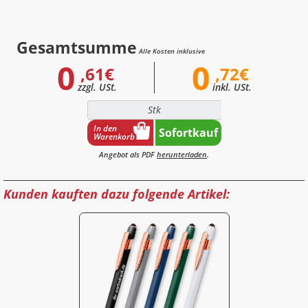
Gesamtsumme
Alle Kosten inklusive
0
0
,61€
,72€
zzgl. USt.
inkl. USt.
Stk
In den
Sofortkauf
Warenkorb
Angebot als PDF
herunterladen
.
Kunden kauften dazu folgende Artikel: