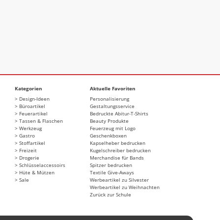
Kategorien
Aktuelle Favoriten
Design-Ideen
Personalisierung
Büroartikel
Gestaltungsservice
Feuerartikel
Bedruckte Abitur-T-Shirts
Tassen & Flaschen
Beauty Produkte
Werkzeug
Feuerzeug mit Logo
Gastro
Geschenkboxen
Stoffartikel
Kapselheber bedrucken
Freizeit
Kugelschreiber bedrucken
Drogerie
Merchandise für Bands
Schlüsselaccessoirs
Spitzer bedrucken
Hüte & Mützen
Textile Give-Aways
Sale
Werbeartikel zu Silvester
Werbeartikel zu Weihnachten
Zurück zur Schule