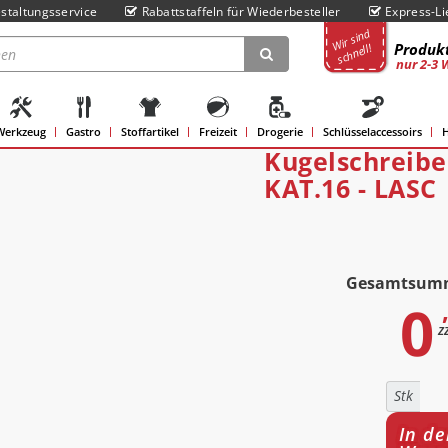
staltungsservice
Rabattstaffeln für Wiederbesteller
Express-Li
Wir sind
Produkt
schnell!
nur 2-3 
Werkzeug
Gastro
Stoffartikel
Freizeit
Drogerie
Schlüsselaccessoirs
H
Kugelschreiber
KAT.16 - LASC
Gesamtsum
0
z
Stk
In de