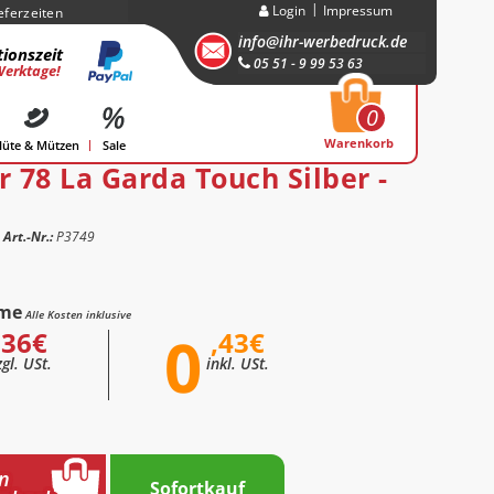
Login
Impressum
eferzeiten
info@ihr-werbedruck.de
ionszeit
05 51 - 9 99 53 63
Werktage!
0
Warenkorb
üte & Mützen
Sale
 78 La Garda Touch Silber -
Art.-Nr.:
P3749
me
Alle Kosten inklusive
0
,36€
,43€
zgl. USt.
inkl. USt.
n
Sofortkauf