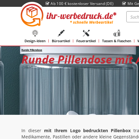
Ab 100 € kostenloser Versand (DE)
Mit Ge
Design-Ideen
Büroartikel
Feuerartikel
Tassen & Flaschen
Runde Pillendose
Runde Pillendose mit 
In dieser
mit Ihrem Logo bedruckten Pillenbox
tra
Medikamente, Pastillen oder andere kleine Gegenstände