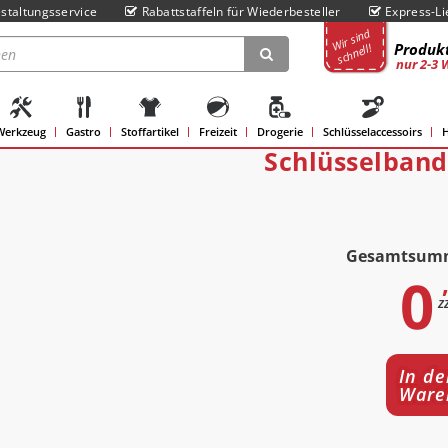
staltungsservice
Rabattstaffeln für Wiederbesteller
Express-Li
Wir sind
Produkt
schnell!
nur 2-3 
Werkzeug
Gastro
Stoffartikel
Freizeit
Drogerie
Schlüsselaccessoirs
H
Schlüsselband
Gesamtsum
0
z
In de
Ware