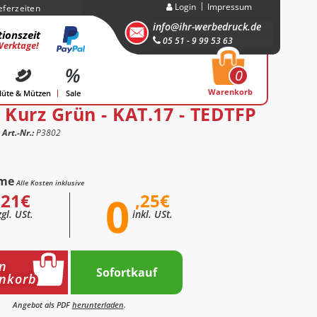
Login
Impressum
eferzeiten
info@ihr-werbedruck.de
ionszeit
05 51 - 9 99 53 63
Werktage!
0
Warenkorb
üte & Mützen
Sale
 Kurz Grün - KAT.17 - TEDTFP
Art.-Nr.:
P3802
me
Alle Kosten inklusive
0
,21€
,25€
zgl. USt.
inkl. USt.
n
Sofortkauf
nkorb
Angebot als PDF
herunterladen
.