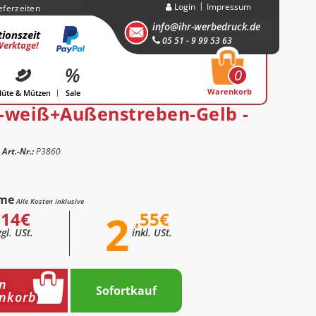
Login
Impressum
eferzeiten
info@ihr-werbedruck.de
ionszeit
05 51 - 9 99 53 63
Werktage!
0
Warenkorb
üte & Mützen
Sale
-weiß+Außenstreben-Gelb -
Art.-Nr.:
P3860
me
Alle Kosten inklusive
2
,14€
,55€
zgl. USt.
inkl. USt.
n
Sofortkauf
nkorb