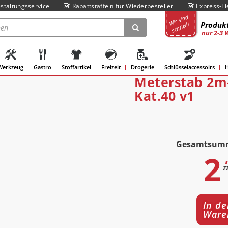
staltungsservice
Rabattstaffeln für Wiederbesteller
Express-Li
Wir sind
Produkt
schnell!
nur 2-3 
Werkzeug
Gastro
Stoffartikel
Freizeit
Drogerie
Schlüsselaccessoirs
H
Meterstab 2m
Kat.40 v1
Gesamtsum
2
z
In de
Ware