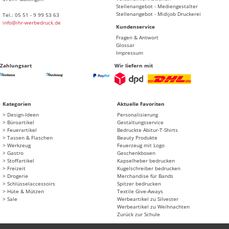
Stellenangebot - Mediengestalter
Stellenangebot - Midijob Druckerei
Tel.: 05 51 - 9 99 53 63
info@ihr-werbedruck.de
Kundenservice
Fragen & Antwort
Glossar
Impressum
Zahlungsart
Wir liefern mit
Kategorien
Aktuelle Favoriten
Design-Ideen
Personalisierung
Büroartikel
Gestaltungsservice
Feuerartikel
Bedruckte Abitur-T-Shirts
Tassen & Flaschen
Beauty Produkte
Werkzeug
Feuerzeug mit Logo
Gastro
Geschenkboxen
Stoffartikel
Kapselheber bedrucken
Freizeit
Kugelschreiber bedrucken
Drogerie
Merchandise für Bands
Schlüsselaccessoirs
Spitzer bedrucken
Hüte & Mützen
Textile Give-Aways
Sale
Werbeartikel zu Silvester
Werbeartikel zu Weihnachten
Zurück zur Schule