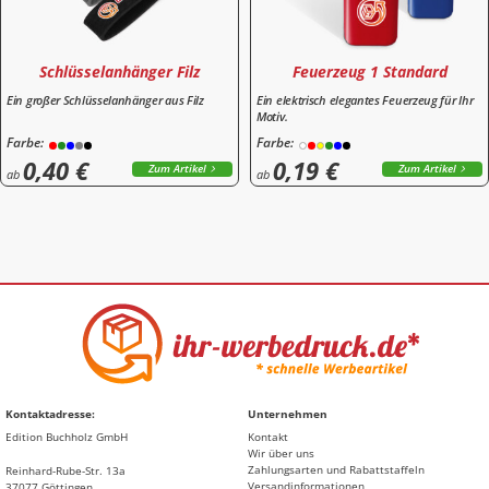
Schlüsselanhänger Filz
Feuerzeug 1 Standard
Ein großer Schlüsselanhänger aus Filz
Ein elektrisch elegantes Feuerzeug für Ihr
Motiv.
Farbe:
Farbe:
0,40 €
0,19 €
Zum Artikel
Zum Artikel
ab
ab
Kontaktadresse:
Unternehmen
Edition Buchholz GmbH
Kontakt
Wir über uns
Zahlungsarten und Rabattstaffeln
Reinhard-Rube-Str. 13a
Versandinformationen
37077 Göttingen