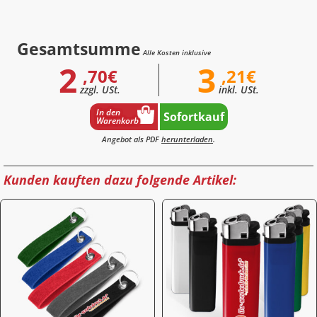
Gesamtsumme
Alle Kosten inklusive
2
3
,70€
,21€
zzgl. USt.
inkl. USt.
In den
Sofortkauf
Warenkorb
Angebot als PDF
herunterladen
.
Kunden kauften dazu folgende Artikel: